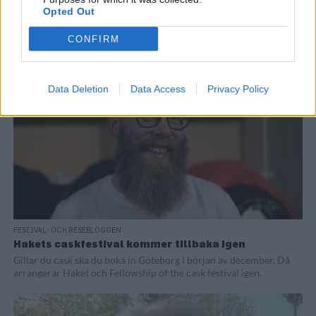
Här är listan med ölfesterna i höst
Opted Out
Den ena festivalen efter den andra har bokat upp helgerna i höst.
CONFIRM
Så här kommer en lista så att du inte missar...
Data Deletion
Data Access
Privacy Policy
FESTIVAL- OCH RESEBLOGGEN
Hakets caskfestival kommer tillbaka igen
Gillar du cask ska du boka in Göteborg i början av december. Då
arrangerar Haket och Fellowship of the cask festival igen.