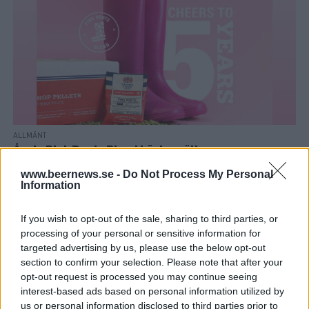
ALLMÄNT
Årets Pink Boots Blend börjar säljas
Yakima Chief Hops öppnar nu för förhandsbokning av Pink Boots
www.beernews.se -
Do Not Process My Personal
Blend, humleblandningen som säljs till stöd för kvinnor i
Information
ölbranschen.
If you wish to opt-out of the sale, sharing to third parties, or
processing of your personal or sensitive information for
targeted advertising by us, please use the below opt-out
section to confirm your selection. Please note that after your
opt-out request is processed you may continue seeing
interest-based ads based on personal information utilized by
us or personal information disclosed to third parties prior to