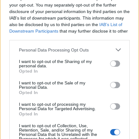
your opt-out. You may separately opt-out of the further
disclosure of your personal information by third parties on the
IAB’s list of downstream participants. This information may
also be disclosed by us to third parties on the
IAB’s List of
NYHET
Downstream Participants
that may further disclose it to other
Jätteökning för branschorganisationen
third parties.
Sveriges Oberoende Småbryggerier har haft en fullkomlig rusning
av nya medlemmar i år. 55 nya innebär att mer än vart fjärde
Personal Data Processing Opt Outs
bryggeri...
I want to opt-out of the Sharing of my
personal data.
Opted In
I want to opt-out of the Sale of my
Personal Data.
Opted In
I want to opt-out of processing my
Personal Data for Targeted Advertising.
Opted In
I want to opt-out of Collection, Use,
Retention, Sale, and/or Sharing of my
Personal Data that Is Unrelated with the
FESTIVALER & MÄSSOR
Purposes for which it was collected.