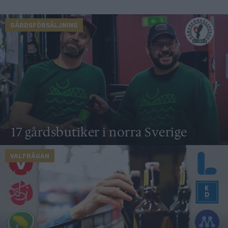
GÅRDSFÖRSÄLJNING
17 gårdsbutiker i norra Sverige
VALFRÅGAN