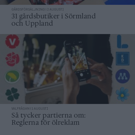
GÅRDSFÖRSÄLJNING | 2 AUGUSTI
31 gårdsbutiker i Sörmland
och Uppland
VALFRÅGAN | 1 AUGUSTI
Så tycker partierna om:
Reglerna för ölreklam