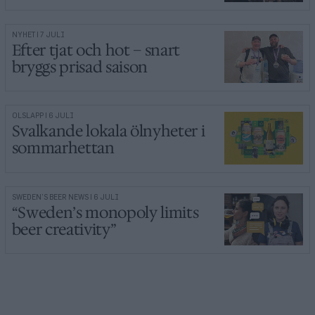
NYHET | 7 JULI
Efter tjat och hot – snart
bryggs prisad saison
ÖLSLÄPP | 6 JULI
Svalkande lokala ölnyheter i
sommarhettan
SWEDEN’S BEER NEWS | 6 JULI
“Sweden’s monopoly limits
beer creativity”