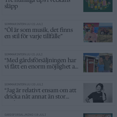
släpp
SOMMARINTERVJU | 22 JULI
“Öl är som musik, det finns
en stil för varje tillfälle”
SOMMARINTERVJU | 21 JULI
“Med gårdsförsäljningen har
vi fått en enorm möjlighet att
växa”
SOMMARINTERVJU | 20 JULI
“Jag är relativt ensam om att
dricka nåt annat än stor
stark”
GÅRDSFÖRSÄLJNING | 19 JULI