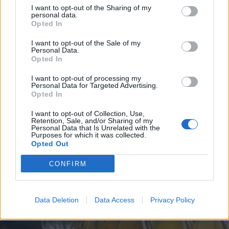
I want to opt-out of the Sharing of my
personal data.
Opted In
I want to opt-out of the Sale of my
Personal Data.
Opted In
I want to opt-out of processing my
Personal Data for Targeted Advertising.
Opted In
I want to opt-out of Collection, Use,
Retention, Sale, and/or Sharing of my
Personal Data that Is Unrelated with the
SOMMARINTERVJU | 27 JULI
Purposes for which it was collected.
“Jag får som kulturarbetare
Opted Out
ofta kritik för mitt val av
parti”
CONFIRM
Data Deletion
Data Access
Privacy Policy