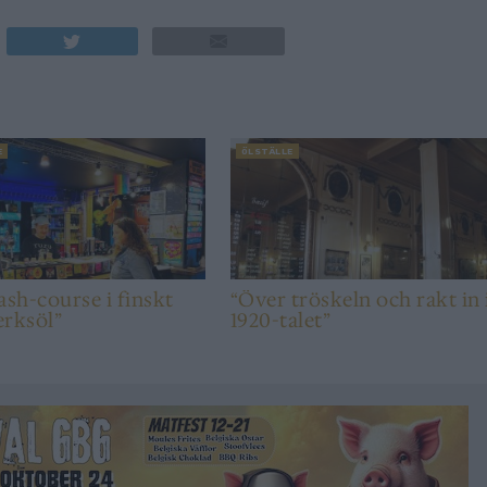
E
ÖLSTÄLLE
ash-course i finskt
“Över tröskeln och rakt in 
erksöl”
1920-talet”