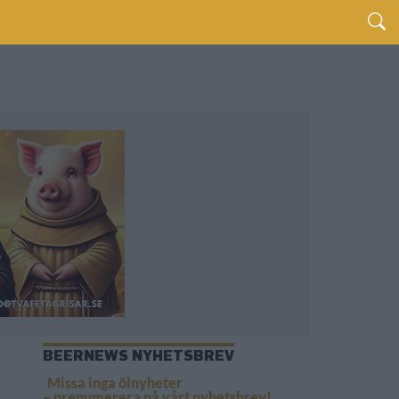
BEERNEWS NYHETSBREV
Missa inga ölnyheter
– prenumerera på vårt nyhetsbrev!