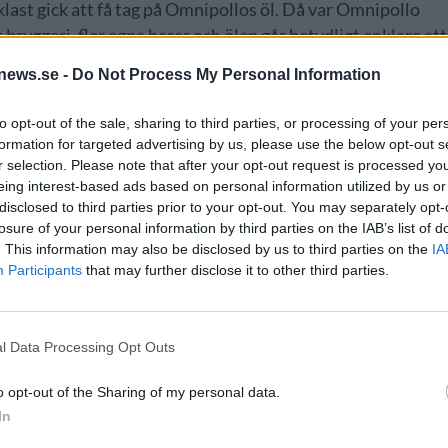
nklast gick att få tag på Omnipollos öl. Då var Omnipollo
bryggeri, fler egna barer och ölen går betydligt enklare att
r trycket på hatten (som baren kallas) på Hökens gata på
news.se -
Do Not Process My Personal Information
n och miljö är helt intakt. Och så lär det fortsätta, för här
to opt-out of the sale, sharing to third parties, or processing of your per
formation for targeted advertising by us, please use the below opt-out s
r selection. Please note that after your opt-out request is processed y
eing interest-based ads based on personal information utilized by us or
disclosed to third parties prior to your opt-out. You may separately opt-
losure of your personal information by third parties on the IAB’s list of
. This information may also be disclosed by us to third parties on the
IA
Participants
that may further disclose it to other third parties.
l Data Processing Opt Outs
o opt-out of the Sharing of my personal data.
In
 detaljerna en viktig del av helheten. Rent visuellt är de