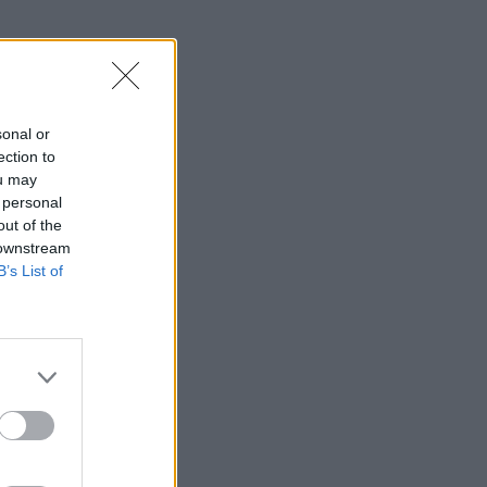
sonal or
ection to
ou may
 personal
out of the
 downstream
B’s List of