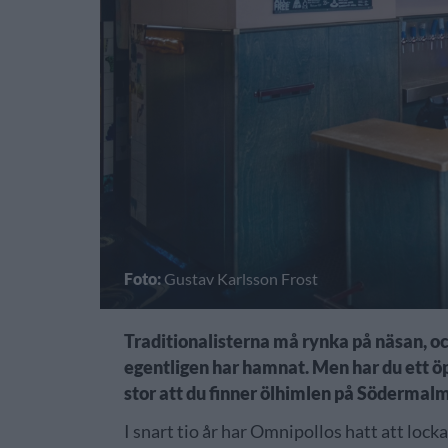
Foto:
Gustav Karlsson Frost
Traditionalisterna må rynka på näsan, oc
egentligen har hamnat. Men har du ett öpp
stor att du finner ölhimlen på Södermalm
I snart tio år har Omnipollos hatt att lock