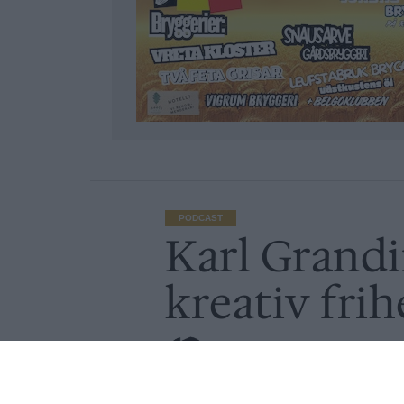
PODCAST
Karl Grandi
kreativ frih
Av
Redaktionen
Publicerat
2024-12-06