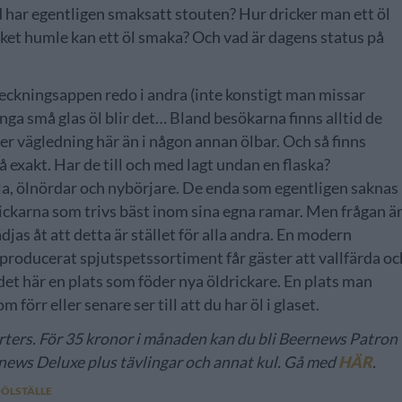
d har egentligen smaksatt stouten? Hur dricker man ett öl
cket humle kan ett öl smaka? Och vad är dagens status på
eckningsappen redo i andra (inte konstigt man missar
nga små glas öl blir det… Bland besökarna finns alltid de
r vägledning här än i någon annan ölbar. Och så finns
så exakt. Har de till och med lagt undan en flaska?
la, ölnördar och nybörjare. De enda som egentligen saknas
rickarna som trivs bäst inom sina egna ramar. Men frågan ä
djas åt att detta är stället för alla andra. En modern
enproducerat spjutspetssortiment får gäster att vallfärda oc
et här en plats som föder nya öldrickare. En plats man
m förr eller senare ser till att du har öl i glaset.
ters. För 35 kronor i månaden kan du bli Beernews Patron
ernews Deluxe plus tävlingar och annat kul. Gå med
HÄR
.
ÖLSTÄLLE