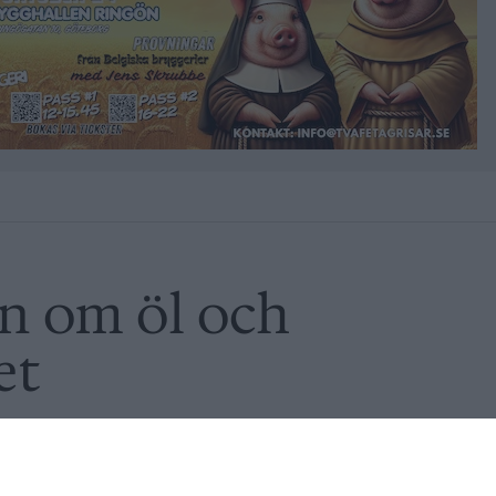
n om öl och
et