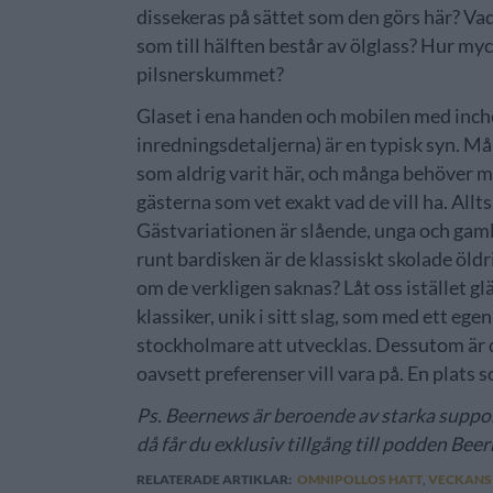
dissekeras på sättet som den görs här? Va
som till hälften består av ölglass? Hur my
pilsnerskummet?
Glaset i ena handen och mobilen med inch
inredningsdetaljerna) är en typisk syn. Må
som aldrig varit här, och många behöver me
gästerna som vet exakt vad de vill ha. Allt
Gästvariationen är slående, unga och gam
runt bardisken är de klassiskt skolade öld
om de verkligen saknas? Låt oss istället glä
klassiker, unik i sitt slag, som med ett eg
stockholmare att utvecklas. Dessutom är d
oavsett preferenser vill vara på. En plats so
Ps. Beernews är beroende av starka suppor
då får du exklusiv tillgång till podden Be
RELATERADE ARTIKLAR:
OMNIPOLLOS HATT
,
VECKANS 