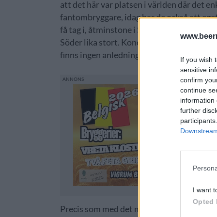
att det här var platsen i världen där det e
fantombryggare, idag har de också ett eget 
få tag i, åtminstone i Sverige. Trots det ä
www.beer
Söder lika stort. Konceptet, hajpen, publike
finns ingen anledning till förändring.
If you wish 
sensitive in
confirm you
continue se
information 
further disc
participants
Downstream 
Persona
I want t
Opted 
Precis som med det mesta runt Omnipollo är