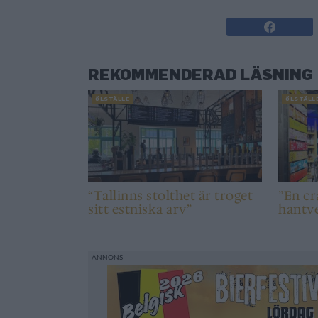
REKOMMENDERAD LÄSNING
ÖLSTÄLLE
ÖLSTÄLL
“Tallinns stolthet är troget
”En cr
sitt estniska arv”
hantv