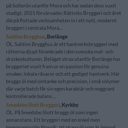
på Sollerön utanför Mora och har sedan dess vuxit
stadigt. 2021 förvärvades Rättviks Bryggeri och året
därpå flyttade verksamheten in i ett nytt, modernt
bryggeri i centrala Mora…
Sahlins Brygghus
, Borlänge
ÖL. Sahlins Brygghus är ett hantverksbryggeri med
rötterna djupt förankrade i den svenska mat- och
dryckeskulturen. Beläget strax utanför Borlänge har
bryggeriet vuxit fram ur en passion för genuina
smaker, lokala råvaror och ett gediget hantverk. Här
bryggs öl med omtanke och precision, i små volymer
där varje batch får sin egen karaktär och noggrant
kontrollerade balans…
Smedsbo Slott Bryggeri
, Kyrkby
ÖL. På Smedsbo Slott bryggs öl som ingen
annanstans. Ett bryggeri med en enkel men
kompromisslös filosofi: att skapa öl som är ämnad