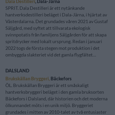
Dala Destilleri
, Dala-Järna
SPRIT. Dala Destilleri är ett nytänkande
hantverksdestilleri beläget i Dala‐Järna, i hjärtat av
Västerdalarna. Det grundades våren 2021 av Gustaf
Säljgård, med syftet att tillvarata ekologisk
svinnpotatis från familjens Säljgården för att skapa
spritdrycker med lokalt ursprung. Redan i januari
2022 togs de första stegen mot produktion i det
ombyggda slakteriet vid det gamla flygfältet…
DALSLAND
Brukskällan Bryggeri,
Bäckefors
ÖL. Brukskällan Bryggeri är ett småskaligt
hantverksbryggeri beläget i den gamla bruksorten
Bäckefors i Dalsland, där historien och det moderna
ölkunnandet möts i en unik miljö. Bryggeriet
grundades i mitten av 2010-talet av två entusiaster