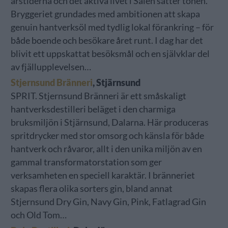
årstiderna och det aktiva livet i Sälen sätter tonen.
Bryggeriet grundades med ambitionen att skapa
genuin hantverksöl med tydlig lokal förankring – för
både boende och besökare året runt. I dag har det
blivit ett uppskattat besöksmål och en självklar del
av fjällupplevelsen…
Stjernsund Bränneri
, Stjärnsund
SPRIT. Stjernsund Bränneri är ett småskaligt
hantverksdestilleri beläget i den charmiga
bruksmiljön i Stjärnsund, Dalarna. Här produceras
spritdrycker med stor omsorg och känsla för både
hantverk och råvaror, allt i den unika miljön av en
gammal transformatorstation som ger
verksamheten en speciell karaktär. I bränneriet
skapas flera olika sorters gin, bland annat
Stjernsund Dry Gin, Navy Gin, Pink, Fatlagrad Gin
och Old Tom…