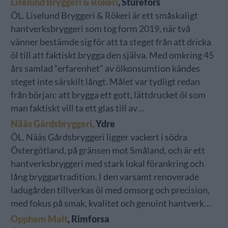
Liselund Bryggeri & Rökeri
, Sturefors
ÖL. Liselund Bryggeri & Rökeri är ett småskaligt
hantverksbryggeri som tog form 2019, när två
vänner bestämde sig för att ta steget från att dricka
öl till att faktiskt brygga den själva. Med omkring 45
års samlad “erfarenhet” av ölkonsumtion kändes
steget inte särskilt långt. Målet var tydligt redan
från början: att brygga ett gott, lättdrucket öl som
man faktiskt vill ta ett glas till av…
Nääs Gårdsbryggeri,
Ydre
ÖL. Nääs Gårdsbryggeri ligger vackert i södra
Östergötland, på gränsen mot Småland, och är ett
hantverksbryggeri med stark lokal förankring och
lång bryggartradition. I den varsamt renoverade
ladugården tillverkas öl med omsorg och precision,
med fokus på smak, kvalitet och genuint hantverk…
Opphem Malt
, Rimforsa