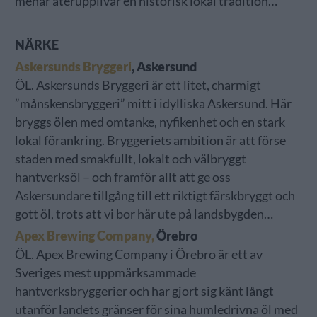
menar återupplivar en historisk lokal tradition…
NÄRKE
Askersunds Bryggeri
, Askersund
ÖL. Askersunds Bryggeri är ett litet, charmigt
”månskensbryggeri” mitt i idylliska Askersund. Här
bryggs ölen med omtanke, nyfikenhet och en stark
lokal förankring. Bryggeriets ambition är att förse
staden med smakfullt, lokalt och välbryggt
hantverksöl – och framför allt att ge oss
Askersundare tillgång till ett riktigt färskbryggt och
gott öl, trots att vi bor här ute på landsbygden…
Apex Brewing Company,
Örebro
ÖL. Apex Brewing Company i Örebro är ett av
Sveriges mest uppmärksammade
hantverksbryggerier och har gjort sig känt långt
utanför landets gränser för sina humledrivna öl med