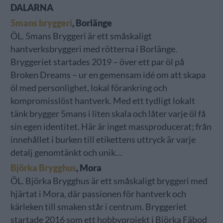
DALARNA
5mans bryggeri
, Borlänge
ÖL. 5mans Bryggeri är ett småskaligt
hantverksbryggeri med rötterna i Borlänge.
Bryggeriet startades 2019 – över ett par öl på
Broken Dreams – ur en gemensam idé om att skapa
öl med personlighet, lokal förankring och
kompromisslöst hantverk. Med ett tydligt lokalt
tänk brygger 5mans i liten skala och låter varje öl få
sin egen identitet. Här är inget massproducerat; från
innehållet i burken till etikettens uttryck är varje
detalj genomtänkt och unik…
Björka Brygghus
, Mora
ÖL. Björka Brygghus är ett småskaligt bryggeri med
hjärtat i Mora, där passionen för hantverk och
kärleken till smaken står i centrum. Bryggeriet
startade 2016 som ett hobbyprojekt i Björka Fäbod