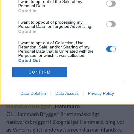
I want to opt-out of the Sale of my
Personal Data.
på kvalitet, ursprung och råvarans fulla potential
Opted In
skapas spritdrycker med tydlig karaktär och stor
omsorg i varje detalj…
I want to opt-out of processing my
Personal Data for Targeted Advertising.
Opted In
VÄRMLAND
I want to opt-out of Collection, Use,
Retention, Sale, and/or Sharing of my
Fryksdalens Bryggeri
, Fryksdalen
Personal Data that Is Unrelated with the
Purposes for which it was collected.
ÖL. Fryksdalens Bryggeri är ett småskaligt
Opted Out
hantverksbryggeri med rötterna djupt förankrade i
CONFIRM
hjärtat av Värmland. Beläget i den natursköna
Fryksdalen, omgiven av skogar, sjöar och böljande
landskap, produceras öl med omtanke, nyfikenhet
Data Deletion
Data Access
Privacy Policy
och stor respekt för både tradition och råvara…
Hammarö Bryggeri,
Hammarö
ÖL. Hammarö Bryggeri är ett småskaligt
hantverksbryggeri i Skoghall på Hammarö, omgivet
av Vänerns glittrande vatten och den värmländska