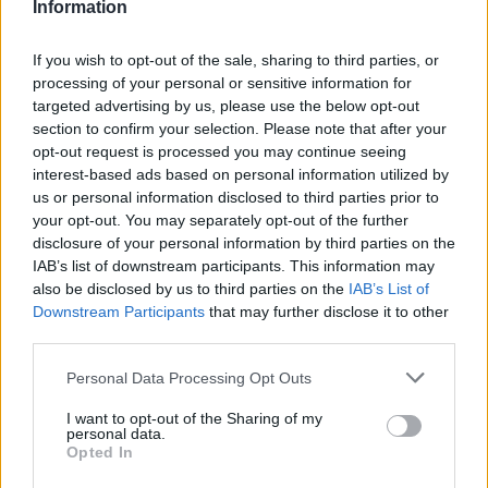
Information
för tradition och smakrik experimentlusta – ofta i
små volymer och med stort fokus på råvarans
If you wish to opt-out of the sale, sharing to third parties, or
karaktär…
processing of your personal or sensitive information for
targeted advertising by us, please use the below opt-out
Örebro Brygghus
, Örebro
section to confirm your selection. Please note that after your
ÖL. Örebro Brygghus är ett hantverksbryggeri
opt-out request is processed you may continue seeing
etablerat på Aspholmen i Örebro, där dörrarna
interest-based ads based on personal information utilized by
öppnades i juni 2016. Sedan starten har bryggeriet
us or personal information disclosed to third parties prior to
your opt-out. You may separately opt-out of the further
utvecklats till en tydlig aktör inom svenskt craft
disclosure of your personal information by third parties on the
beer–hantverk, med en filosofi som bygger på
IAB’s list of downstream participants. This information may
kvalitet, nyfikenhet och en genuin passion för smak.
also be disclosed by us to third parties on the
IAB’s List of
Här finns inga genvägar; varje öl tas fram med
Downstream Participants
that may further disclose it to other
third parties.
omsorg, precision och ett starkt fokus på balans och
karaktär…
Personal Data Processing Opt Outs
Lihnell ́s Distillery
, Örebro
I want to opt-out of the Sharing of my
SPRIT. Lihnell’s Distillery är ett småskaligt och
personal data.
Opted In
passionerat destilleri som förenar traditionellt
hantverk med moderna smaker. Med ett starkt fokus