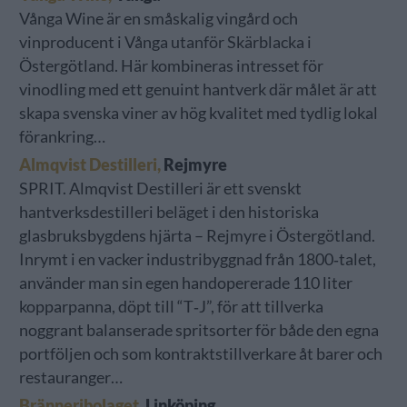
Vånga Wine är en småskalig vingård och
vinproducent i Vånga utanför Skärblacka i
Östergötland. Här kombineras intresset för
vinodling med ett genuint hantverk där målet är att
skapa svenska viner av hög kvalitet med tydlig lokal
förankring…
Almqvist Destilleri,
Rejmyre
SPRIT. Almqvist Destilleri är ett svenskt
hantverksdestilleri beläget i den historiska
glasbruksbygdens hjärta – Rejmyre i Östergötland.
Inrymt i en vacker industribyggnad från 1800‐talet,
använder man sin egen handopererade 110 liter
kopparpanna, döpt till “T‐J”, för att tillverka
noggrant balanserade spritsorter för både den egna
portföljen och som kontraktstillverkare åt barer och
restauranger…
Bränneribolaget
, Linköping