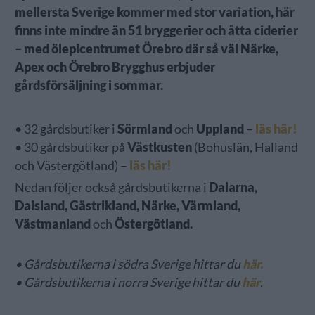
mellersta Sverige kommer med stor variation, här
finns inte mindre än 51 bryggerier och åtta ciderier
– med ölepicentrumet Örebro där så väl Närke,
Apex och Örebro Brygghus erbjuder
gårdsförsäljning i sommar.
• 32 gårdsbutiker i
Sörmland
och
Uppland
–
läs här!
• 30 gårdsbutiker på
Västkusten
(Bohuslän, Halland
och Västergötland) –
läs här!
Nedan följer också gårdsbutikerna i
Dalarna,
Dalsland, Gästrikland, Närke, Värmland,
Västmanland
och
Östergötland.
• Gårdsbutikerna i södra Sverige hittar du
här.
• Gårdsbutikerna i norra Sverige hittar du
här
.