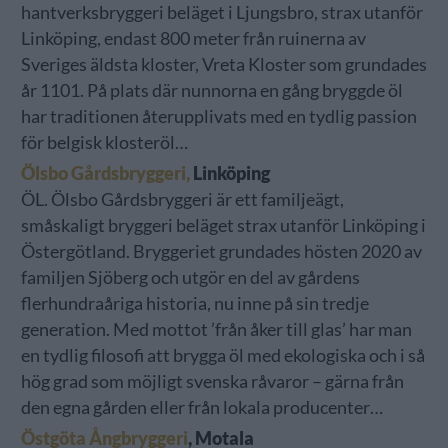
hantverksbryggeri beläget i Ljungsbro, strax utanför
Linköping, endast 800 meter från ruinerna av
Sveriges äldsta kloster, Vreta Kloster som grundades
år 1101. På plats där nunnorna en gång bryggde öl
har traditionen återupplivats med en tydlig passion
för belgisk klosteröl…
Ölsbo Gårdsbryggeri,
Linköping
ÖL. Ölsbo Gårdsbryggeri är ett familjeägt,
småskaligt bryggeri beläget strax utanför Linköping i
Östergötland. Bryggeriet grundades hösten 2020 av
familjen Sjöberg och utgör en del av gårdens
flerhundraåriga historia, nu inne på sin tredje
generation. Med mottot ’från åker till glas’ har man
en tydlig filosofi att brygga öl med ekologiska och i så
hög grad som möjligt svenska råvaror – gärna från
den egna gården eller från lokala producenter…
Östgöta Ångbryggeri
, Motala