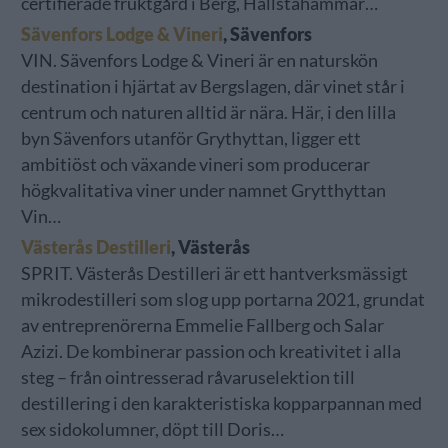
certifierade fruktgård i Berg, Hallstahammar…
Sävenfors Lodge & Vineri
, Sävenfors
VIN. Sävenfors Lodge & Vineri är en naturskön
destination i hjärtat av Bergslagen, där vinet står i
centrum och naturen alltid är nära. Här, i den lilla
byn Sävenfors utanför Grythyttan, ligger ett
ambitiöst och växande vineri som producerar
högkvalitativa viner under namnet Grytthyttan
Vin…
Västerås Destilleri
, Västerås
SPRIT. Västerås Destilleri är ett hantverksmässigt
mikrodestilleri som slog upp portarna 2021, grundat
av entreprenörerna Emmelie Fallberg och Salar
Azizi. De kombinerar passion och kreativitet i alla
steg – från ointresserad råvaruselektion till
destillering i den karakteristiska kopparpannan med
sex sidokolumner, döpt till Doris…