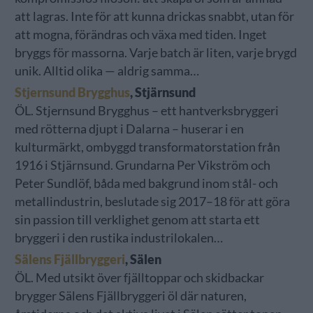
att lagras. Inte för att kunna drickas snabbt, utan för
att mogna, förändras och växa med tiden. Inget
bryggs för massorna. Varje batch är liten, varje brygd
unik. Alltid olika — aldrig samma…
Stjernsund Brygghus
, Stjärnsund
ÖL. Stjernsund Brygghus – ett hantverksbryggeri
med rötterna djupt i Dalarna – huserar i en
kulturmärkt, ombyggd transformatorstation från
1916 i Stjärnsund. Grundarna Per Vikström och
Peter Sundlöf, båda med bakgrund inom stål- och
metallindustrin, beslutade sig 2017–18 för att göra
sin passion till verklighet genom att starta ett
bryggeri i den rustika industrilokalen…
Sälens Fjällbryggeri
, Sälen
ÖL. Med utsikt över fjälltoppar och skidbackar
brygger Sälens Fjällbryggeri öl där naturen,