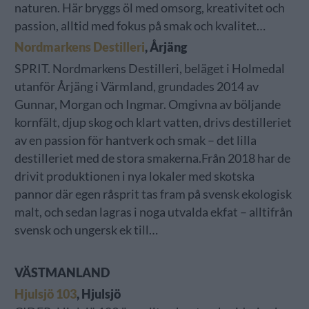
naturen. Här bryggs öl med omsorg, kreativitet och
passion, alltid med fokus på smak och kvalitet…
Nordmarkens Destilleri
, Årjäng
SPRIT. Nordmarkens Destilleri, beläget i Holmedal
utanför Årjäng i Värmland, grundades 2014 av
Gunnar, Morgan och Ingmar. Omgivna av böljande
kornfält, djup skog och klart vatten, drivs destilleriet
av en passion för hantverk och smak – det lilla
destilleriet med de stora smakerna.Från 2018 har de
drivit produktionen i nya lokaler med skotska
pannor där egen råsprit tas fram på svensk ekologisk
malt, och sedan lagras i noga utvalda ekfat – alltifrån
svensk och ungersk ek till…
VÄSTMANLAND
Hjulsjö 103
, Hjulsjö