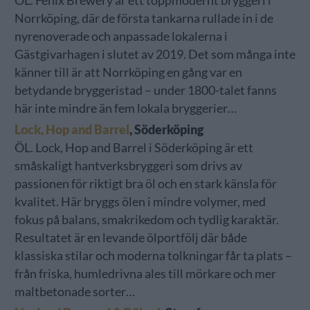
ÖL. Fenix Brewery är ett toppmodernt bryggeri i
Norrköping, där de första tankarna rullade in i de
nyrenoverade och anpassade lokalerna i
Gästgivarhagen i slutet av 2019. Det som många inte
känner till är att Norrköping en gång var en
betydande bryggeristad – under 1800-talet fanns
här inte mindre än fem lokala bryggerier…
Lock, Hop and Barrel
, Söderköping
ÖL. Lock, Hop and Barrel i Söderköping är ett
småskaligt hantverksbryggeri som drivs av
passionen för riktigt bra öl och en stark känsla för
kvalitet. Här bryggs ölen i mindre volymer, med
fokus på balans, smakrikedom och tydlig karaktär.
Resultatet är en levande ölportfölj där både
klassiska stilar och moderna tolkningar får ta plats –
från friska, humledrivna ales till mörkare och mer
maltbetonade sorter…