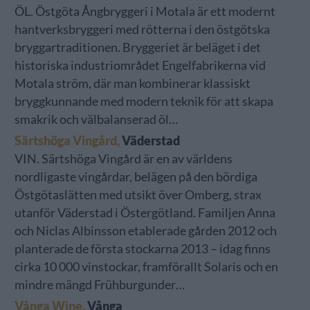
ÖL. Östgöta Ångbryggeri i Motala är ett modernt
hantverksbryggeri med rötterna i den östgötska
bryggartraditionen. Bryggeriet är beläget i det
historiska industriområdet Engelfabrikerna vid
Motala ström, där man kombinerar klassiskt
bryggkunnande med modern teknik för att skapa
smakrik och välbalanserad öl…
Särtshöga Vingård,
Väderstad
VIN. Särtshöga Vingård är en av världens
nordligaste vingårdar, belägen på den bördiga
Östgötaslätten med utsikt över Omberg, strax
utanför Väderstad i Östergötland. Familjen Anna
och Niclas Albinsson etablerade gården 2012 och
planterade de första stockarna 2013 – idag finns
cirka 10 000 vinstockar, framförallt Solaris och en
mindre mängd Frühburgunder…
Vånga Wine,
Vånga