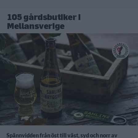
105 gårdsbutiker i
Mellansverige
Spännvidden från öst till väst, syd och norr av