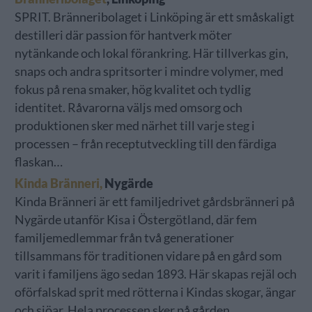
SPRIT. Bränneribolaget i Linköping är ett småskaligt
destilleri där passion för hantverk möter
nytänkande och lokal förankring. Här tillverkas gin,
snaps och andra spritsorter i mindre volymer, med
fokus på rena smaker, hög kvalitet och tydlig
identitet. Råvarorna väljs med omsorg och
produktionen sker med närhet till varje steg i
processen – från receptutveckling till den färdiga
flaskan…
Kinda Bränneri,
Nygärde
Kinda Bränneri är ett familjedrivet gårdsbränneri på
Nygärde utanför Kisa i Östergötland, där fem
familjemedlemmar från två generationer
tillsammans för traditionen vidare på en gård som
varit i familjens ägo sedan 1893. Här skapas rejäl och
oförfalskad sprit med rötterna i Kindas skogar, ängar
och sjöar. Hela processen sker på gården…