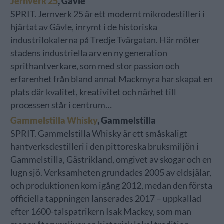
Jernverk 25
, Gävle
SPRIT. Jernverk 25 är ett modernt mikrodestilleri i
hjärtat av Gävle, inrymt i de historiska
industrilokalerna på Tredje Tvärgatan. Här möter
stadens industriella arv en ny generation
sprithantverkare, som med stor passion och
erfarenhet från bland annat Mackmyra har skapat en
plats där kvalitet, kreativitet och närhet till
processen står i centrum…
Gammelstilla Whisky
, Gammelstilla
SPRIT. Gammelstilla Whisky är ett småskaligt
hantverksdestilleri i den pittoreska bruksmiljön i
Gammelstilla, Gästrikland, omgivet av skogar och en
lugn sjö. Verksamheten grundades 2005 av eldsjälar,
och produktionen kom igång 2012, medan den första
officiella tappningen lanserades 2017 – uppkallad
efter 1600-talspatrikern Isak Mackey, som man