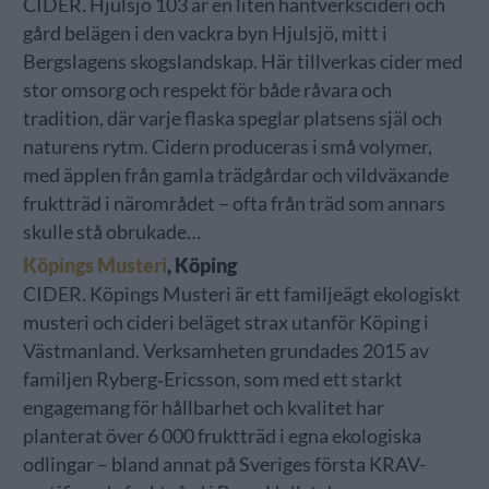
CIDER. Hjulsjö 103 är en liten hantverkscideri och
gård belägen i den vackra byn Hjulsjö, mitt i
Bergslagens skogslandskap. Här tillverkas cider med
stor omsorg och respekt för både råvara och
tradition, där varje flaska speglar platsens själ och
naturens rytm. Cidern produceras i små volymer,
med äpplen från gamla trädgårdar och vildväxande
fruktträd i närområdet – ofta från träd som annars
skulle stå obrukade…
Köpings Musteri
, Köping
CIDER. Köpings Musteri är ett familjeägt ekologiskt
musteri och cideri beläget strax utanför Köping i
Västmanland. Verksamheten grundades 2015 av
familjen Ryberg‐Ericsson, som med ett starkt
engagemang för hållbarhet och kvalitet har
planterat över 6 000 fruktträd i egna ekologiska
odlingar – bland annat på Sveriges första KRAV-