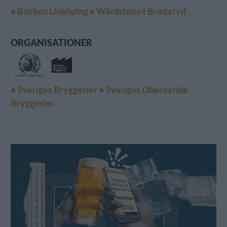
• Backen Linköping
• Wärdshuset Bredaryd
ORGANISATIONER
• Sveriges Bryggerier
• Sveriges Oberoende
Bryggerier