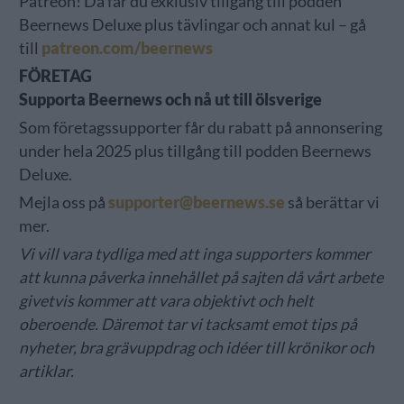
Patreon! Då får du exklusiv tillgång till podden
Beernews Deluxe plus tävlingar och annat kul – gå
till
patreon.com/beernews
FÖRETAG
Supporta Beernews och nå ut till ölsverige
Som företagssupporter får du rabatt på annonsering
under hela 2025 plus tillgång till podden Beernews
Deluxe.
Mejla oss på
supporter@beernews.se
så berättar vi
mer.
Vi vill vara tydliga med att inga supporters kommer
att kunna påverka innehållet på sajten då vårt arbete
givetvis kommer att vara objektivt och helt
oberoende. Däremot tar vi tacksamt emot tips på
nyheter, bra grävuppdrag och idéer till krönikor och
artiklar.