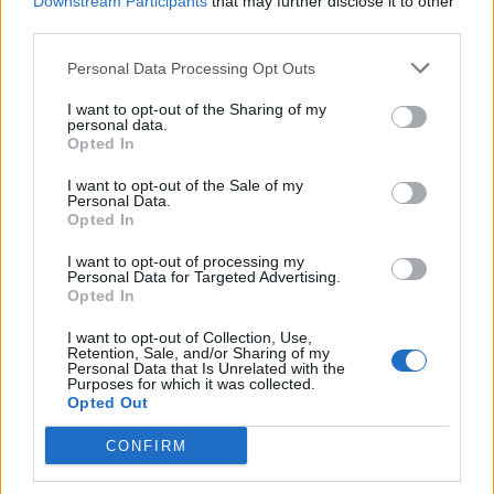
Downstream Participants
that may further disclose it to other
third parties.
Personal Data Processing Opt Outs
I want to opt-out of the Sharing of my
personal data.
Opted In
I want to opt-out of the Sale of my
• Beer Barons
• Beerbliotek
• Beerium
• Brewski
Personal Data.
• Brygghus 19
• Brygghuset Finn
• Dryg Cider
•
Opted In
Dugges
• Falcon
• Fjäderholmarnas Bryggeri
•
I want to opt-out of processing my
Fruktstereo
• Guinness
• Göteborgs Nya Bryggeri
Personal Data for Targeted Advertising.
Opted In
• Helsingborgs Bryggeri
• Hop Notch Brewing
•
Hyllie Bryggeri
• Jämtlands Bryggeri
• Lilla Edet
I want to opt-out of Collection, Use,
Retention, Sale, and/or Sharing of my
Bryggeri
• Nya Carnegiebryggeriet
• Nynäshamns
Personal Data that Is Unrelated with the
Purposes for which it was collected.
Ångbryggeri
• Ocean
• Omnipollo
• O/O Brewing
•
Opted Out
Oppigårds Bryggeri
• Pine Brewing Company
•
PKLK
• Pripps Blå
• Qvänum
• Remmarlöv
CONFIRM
Gårdsbryggeri
• Rocky Point Brewery
• Ruckel