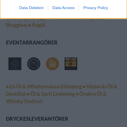
Brewing
• Smedsbo Slott
• Stigbergets Bryggeri
•
Data Deletion
Data Access
Privacy Policy
Stockholm Brewing Co
• Stockholms Bränneri
•
Sälens Fjällbryggeri
• This Is How
• Uppsala
Brygghus
• Ängöl
EVENTARRANGÖRER
• En Öl & Whiskymässa Göteborg
• Västerås Öl &
Destillat
• Öl & Sprit Linköping
• Örebro Öl &
Whisky Festival
DRYCKESLEVERANTÖRER