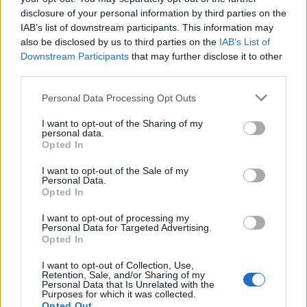
disclosure of your personal information by third parties on the
IAB’s list of downstream participants. This information may
also be disclosed by us to third parties on the
IAB’s List of
INTERNATIONELLT
Downstream Participants
that may further disclose it to other
Camra kampanjar för sänkt skatt på fatöl
third parties.
Sänk skatten på fatöl, den uppmaningen får Storbritanniens
finansminister från kampanjen för real ale, Camra.
Personal Data Processing Opt Outs
I want to opt-out of the Sharing of my
personal data.
Opted In
I want to opt-out of the Sale of my
Personal Data.
Opted In
I want to opt-out of processing my
Personal Data for Targeted Advertising.
Opted In
I want to opt-out of Collection, Use,
Retention, Sale, and/or Sharing of my
ALLMÄNT
Personal Data that Is Unrelated with the
Hop Notch ska växa med fler jästankar
Purposes for which it was collected.
Opted Out