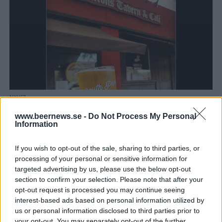
NYHET
Efter branden – ny ölsatsning i San Diego
www.beernews.se -
Do Not Process My Personal
Efter 14 år slog en brand ut den hyllade baren Hamilton´s Tavern i
Information
San Diego. Men nu blir det en ny ölsatsning...
If you wish to opt-out of the sale, sharing to third parties, or
processing of your personal or sensitive information for
targeted advertising by us, please use the below opt-out
section to confirm your selection. Please note that after your
opt-out request is processed you may continue seeing
interest-based ads based on personal information utilized by
us or personal information disclosed to third parties prior to
your opt-out. You may separately opt-out of the further