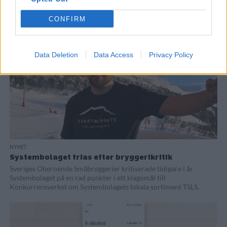
Hop Notch i Stockholm växer snabbt och står nu i begrepp att
kraftigt öka produktionskapaciteten för att hinna med.
CONFIRM
Data Deletion
Data Access
Privacy Policy
NYHET
Systembolaget frias efter bryggerikritik
Sveriges Oberoende Småbryggerier kritiserade tidigare i år
Systembolaget på en rad punkter i ett klagomål till
Konkurrensverket om Systembolagets lokala sortiment TSLS.