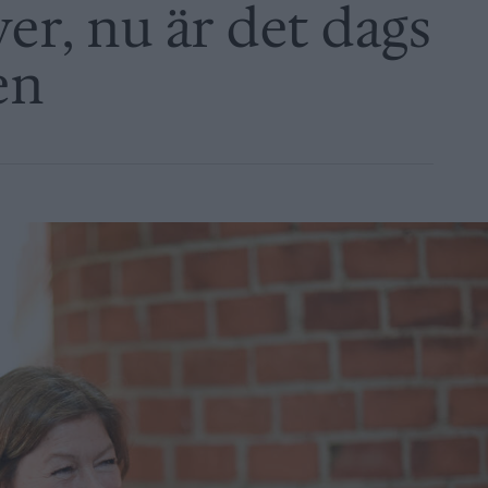
er, nu är det dags
en