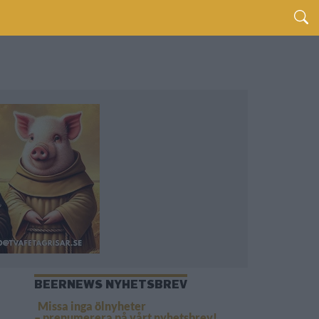
BEERNEWS NYHETSBREV
Missa inga ölnyheter
– prenumerera på vårt nyhetsbrev!