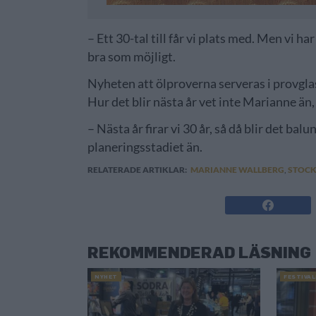
– Ett 30-tal till får vi plats med. Men vi h
bra som möjligt.
Nyheten att ölproverna serveras i provglas 
Hur det blir nästa år vet inte Marianne än, m
– Nästa år firar vi 30 år, så då blir det ba
planeringsstadiet än.
RELATERADE ARTIKLAR:
MARIANNE WALLBERG
,
STOCK
REKOMMENDERAD LÄSNING
NYHET
FESTIVA