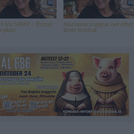
t för SBWF – flyttar
Marianne trappar ner efter
h plats
årets festival