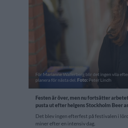
För Marianne Wallerberg blir det ingen vila eft
planera för nästa del.
Foto:
Peter Lindh
Festen är över, men nu fortsätter arbet
pusta ut efter helgens Stockholm Beer a
Det blev ingen efterfest på festivalen i l
miner efter en intensiv dag.