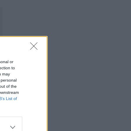
sonal or
ection to
ou may
 personal
out of the
 downstream
B’s List of