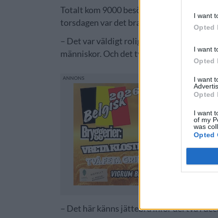
Totalt kom 9000 besökare fördelat på de t
I want t
torsdagen var det branschdag, då det bruka
Opted 
– Det var väldigt roligt. Mycket folk, men i
I want t
människor. Och det tycker man ju om att h
Opted 
I want 
Advertis
Opted 
I want t
of my P
was col
Opted 
– Det här känns jättebra inför del två i de