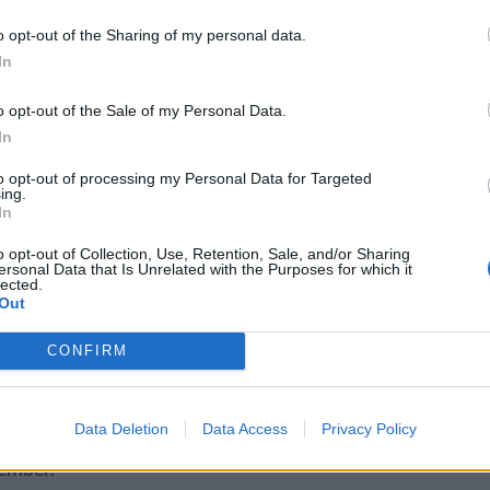
re dagarna, även om majoriteten kom fredag och lördag. På
o opt-out of the Sharing of my personal data.
r vara betydligt mindre folk.
In
nte för mycket, inget bråk eller tjafs, utan bara lyckliga
o opt-out of the Sale of my Personal Data.
a omkring sig.
In
to opt-out of processing my Personal Data for Targeted
ing.
In
o opt-out of Collection, Use, Retention, Sale, and/or Sharing
ersonal Data that Is Unrelated with the Purposes for which it
lected.
Out
CONFIRM
Data Deletion
Data Access
Privacy Policy
cember.