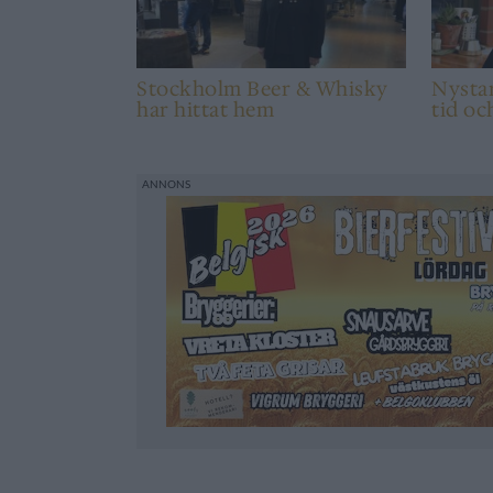
Stockholm Beer & Whisky
Nystar
har hittat hem
tid oc