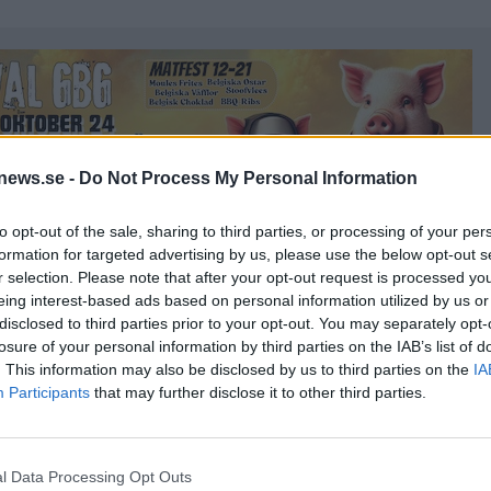
news.se -
Do Not Process My Personal Information
to opt-out of the sale, sharing to third parties, or processing of your per
formation for targeted advertising by us, please use the below opt-out s
r selection. Please note that after your opt-out request is processed y
eing interest-based ads based on personal information utilized by us or
disclosed to third parties prior to your opt-out. You may separately opt-
rm korv med bröd och hängde bara medan de som ville fick
losure of your personal information by third parties on the IAB’s list of
grejor, säger Marianne Wallberg.
. This information may also be disclosed by us to third parties on the
IA
Participants
that may further disclose it to other third parties.
hade god tillströmning av besökare och på lördagen
de dörrarna igen.
bollsmatcher samtidigt annars hade det blivit ännu mer.
l Data Processing Opt Outs