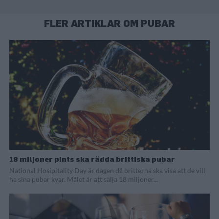
FLER ARTIKLAR OM PUBAR
18 miljoner pints ska rädda brittiska pubar
National Hosipitality Day är dagen då britterna ska visa att de vill
ha sina pubar kvar. Målet är att sälja 18 miljoner...