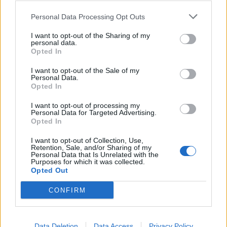
Pubar i Liverpool tvingas stänga helt
Nya brittiska regler för att hantera coronaviruset slår hårt mot
Personal Data Processing Opt Outs
området kring Liverpool. Under onsdagen tvingas då cirka 900
pubar i området...
I want to opt-out of the Sharing of my
personal data.
Opted In
I want to opt-out of the Sale of my
Personal Data.
Opted In
I want to opt-out of processing my
Personal Data for Targeted Advertising.
Opted In
I want to opt-out of Collection, Use,
Retention, Sale, and/or Sharing of my
Personal Data that Is Unrelated with the
Purposes for which it was collected.
Opted Out
Tidigare stängning får brittisk kritik
Brittiska pubar måste numera stänga senast 22.00. Nu krävs
CONFIRM
åtgärder för att rädda den utsatta branschen.
Data Deletion
Data Access
Privacy Policy