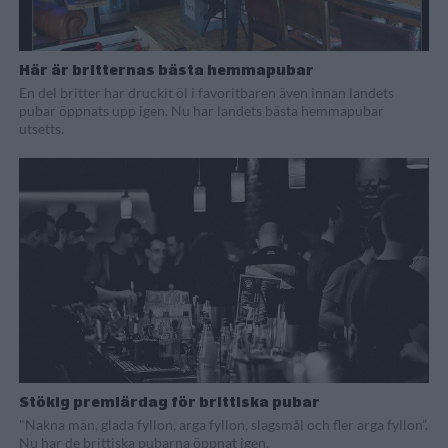
Här är britternas bästa hemmapubar
En del britter har druckit öl i favoritbaren även innan landets
pubar öppnats upp igen. Nu har landets bästa hemmapubar
utsetts.
Stökig premiärdag för brittiska pubar
"Nakna män, glada fyllon, arga fyllon, slagsmål och fler arga fyllon”.
Nu har de brittiska pubarna öppnat igen.