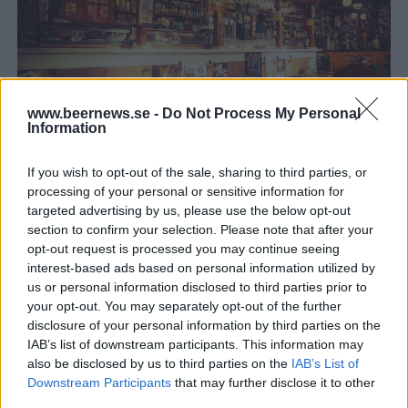
www.beernews.se -
Do Not Process My Personal
Stark kritik mot nya brittiska reglerna
Information
Ännu tuffare restriktioner väntar för en hel del pubar i
Storbritannien. Nu har Camra fått nog och sågar förslaget.
If you wish to opt-out of the sale, sharing to third parties, or
processing of your personal or sensitive information for
targeted advertising by us, please use the below opt-out
section to confirm your selection. Please note that after your
opt-out request is processed you may continue seeing
interest-based ads based on personal information utilized by
us or personal information disclosed to third parties prior to
your opt-out. You may separately opt-out of the further
disclosure of your personal information by third parties on the
IAB’s list of downstream participants. This information may
also be disclosed by us to third parties on the
IAB’s List of
Downstream Participants
that may further disclose it to other
third parties.