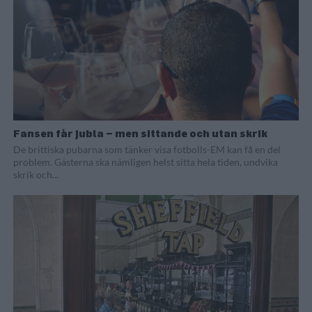
Fansen får jubla – men sittande och utan skrik
De brittiska pubarna som tänker visa fotbolls-EM kan få en del
problem. Gästerna ska nämligen helst sitta hela tiden, undvika
skrik och...