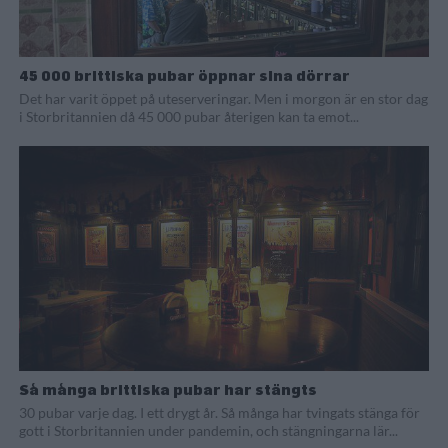
45 000 brittiska pubar öppnar sina dörrar
Det har varit öppet på uteserveringar. Men i morgon är en stor dag
i Storbritannien då 45 000 pubar återigen kan ta emot...
Så många brittiska pubar har stängts
30 pubar varje dag. I ett drygt år. Så många har tvingats stänga för
gott i Storbritannien under pandemin, och stängningarna lär...