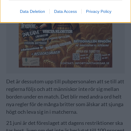
Data Deletion
Data Access
Privacy Policy
Det är dessutom upp till pubpersonalen att se till att
reglerna följs och att människor inte rör sig mellan
borden under en match. Det blir med andra ord helt
nya regler för de många britter som älskar att sjunga
högt och leva sig in i matcherna.
21 juni är det föreslaget att dagens restriktioner ska
tas bort, även om det inte är beslutat till 100 procent