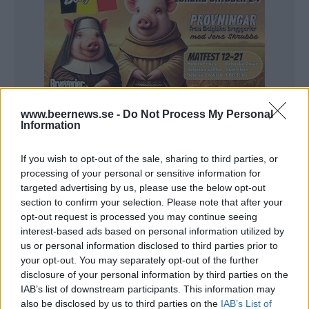
www.beernews.se -
Do Not Process My Personal
Information
If you wish to opt-out of the sale, sharing to third parties, or
processing of your personal or sensitive information for
targeted advertising by us, please use the below opt-out
section to confirm your selection. Please note that after your
Tusentals brittiska pubar planerar att visa fotbolls-
opt-out request is processed you may continue seeing
interest-based ads based on personal information utilized by
EM och det blir förstås en bra chans att få in extra
us or personal information disclosed to third parties prior to
pengar efter en lång period där pubarna varit
your opt-out. You may separately opt-out of the further
stängda.
disclosure of your personal information by third parties on the
IAB’s list of downstream participants. This information may
Men fortfarande gäller restriktioner och det skapar
also be disclosed by us to third parties on the
IAB’s List of