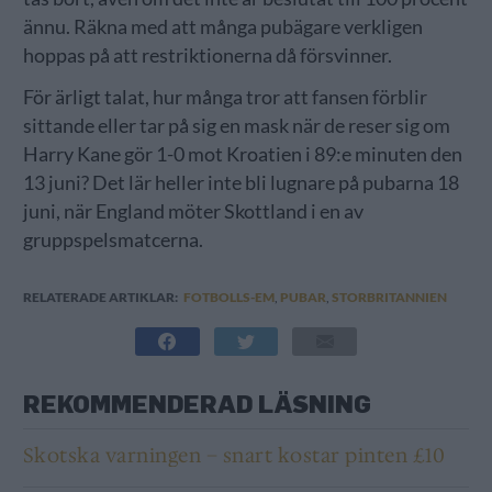
ännu. Räkna med att många pubägare verkligen
hoppas på att restriktionerna då försvinner.
För ärligt talat, hur många tror att fansen förblir
sittande eller tar på sig en mask när de reser sig om
Harry Kane gör 1-0 mot Kroatien i 89:e minuten den
13 juni? Det lär heller inte bli lugnare på pubarna 18
juni, när England möter Skottland i en av
gruppspelsmatcerna.
RELATERADE ARTIKLAR:
FOTBOLLS-EM
,
PUBAR
,
STORBRITANNIEN
REKOMMENDERAD LÄSNING
Skotska varningen – snart kostar pinten £10