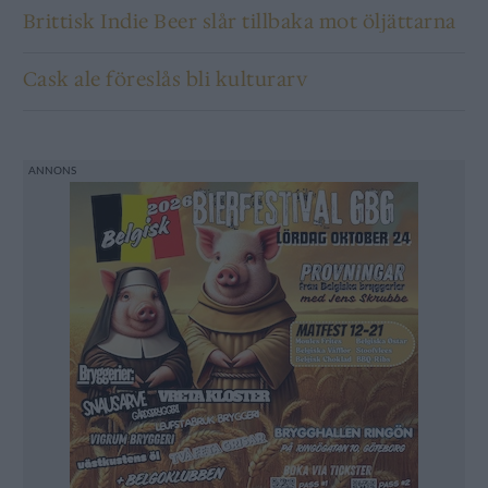
Brittisk Indie Beer slår tillbaka mot öljättarna
Cask ale föreslås bli kulturarv