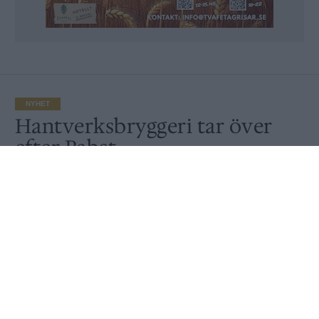
NYHET
Hantverksbryggeri tar över
efter Pabst
Av
Ronny Karlsson
Publicerat
2021-06-10
NYHET