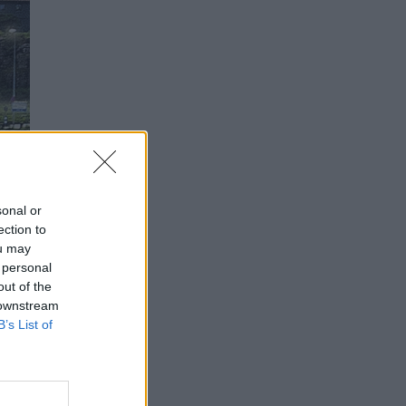
sonal or
ection to
ou may
 personal
out of the
 downstream
B’s List of
ta