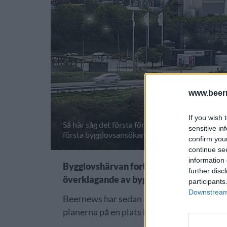
www.beer
If you wish 
Så här såg det första förslaget ut för nytt bryg
sensitive in
första bygglovsansökan drogs tillbaka.
confirm you
continue se
information 
Bygglovshärvan fortsätter på Gotland nä
further disc
överklagande av byggplanerna.
participants
Downstream 
Beernews har sedan 2017 följt Gotlands 
planerna på en plats i hamnen skrotades ti