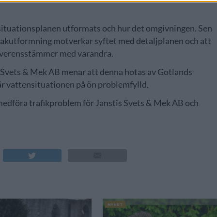
 situationsplanen utformats och hur det omgivningen. Sen
takutformning motverkar syftet med detaljplanen och att
 överensstämmer med varandra.
s Svets & Mek AB menar att denna hotas av Gotlands
är vattensituationen på ön problemfylld.
medföra trafikproblem för Janstis Svets & Mek AB och
NYHET