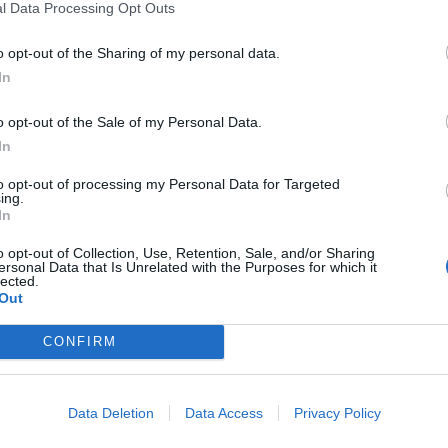
l Data Processing Opt Outs
o opt-out of the Sharing of my personal data.
In
o opt-out of the Sale of my Personal Data.
In
to opt-out of processing my Personal Data for Targeted
ing.
In
o opt-out of Collection, Use, Retention, Sale, and/or Sharing
ersonal Data that Is Unrelated with the Purposes for which it
lected.
till den tänkta placeringen på Lundbygatan överklagade
Out
CONFIRM
ökan för att sen
lämna in en två nya
. Som
överklagades a
ndå godkänt, men nu har detta alltså överklagats till
Data Deletion
Data Access
Privacy Policy
Svets & Mek AB, ett antal punkter som bas för sin