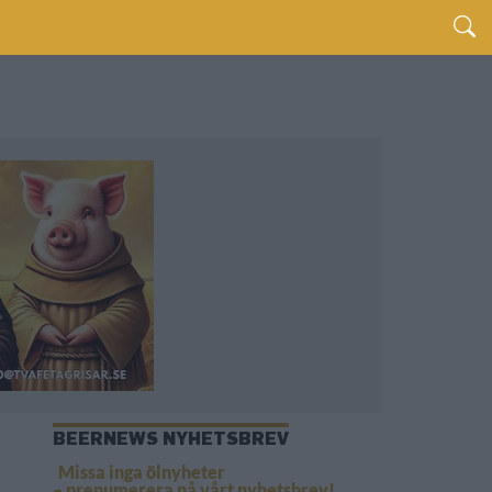
BEERNEWS NYHETSBREV
Missa inga ölnyheter
– prenumerera på vårt nyhetsbrev!