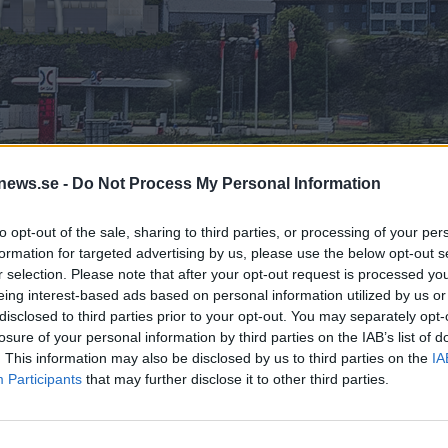
news.se -
Do Not Process My Personal Information
to opt-out of the sale, sharing to third parties, or processing of your per
geri på den nya tomten, sedan dess har det förändrats efter den
formation for targeted advertising by us, please use the below opt-out s
r selection. Please note that after your opt-out request is processed y
eing interest-based ads based on personal information utilized by us or
disclosed to third parties prior to your opt-out. You may separately opt-
r nu Gotlands Bryggeri återigen inväntar ett
losure of your personal information by third parties on the IAB’s list of
. This information may also be disclosed by us to third parties on the
IA
Participants
that may further disclose it to other third parties.
Bryggeris
planer på en ny produktionsanläggning
. De förs
ll förmån för en
plats utanför ringmuren
.