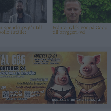
n Spendrups går till
Från vinylskivor på Coop
llo i stället
till bryggeri-vd