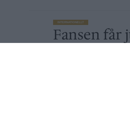
INTERNATIONELLT
Fansen får 
sittande oc
Av
Ronny Karlsson
Publicerat
2021-06-10
INTERNATIONELLT