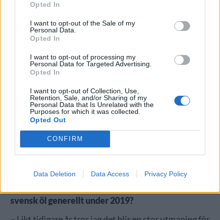
Opted In
I want to opt-out of the Sale of my
Personal Data.
Opted In
I want to opt-out of processing my
Personal Data for Targeted Advertising.
Opted In
I want to opt-out of Collection, Use,
Retention, Sale, and/or Sharing of my
Personal Data that Is Unrelated with the
Purposes for which it was collected.
Opted Out
CONFIRM
– Stigbergets fortsätter leverera innovation med
hög kvalitet.
Data Deletion
Data Access
Privacy Policy
4. Vad tror du blir den största utmaningen för
svensk öl generellt under 2019?
– Likt tidigare år tror jag det blir en stor utmaning för