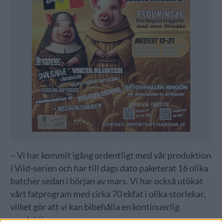
– Vi har kommit igång ordentligt med vår produktion
i Vild-serien och har till dags dato paketerat 16 olika
batcher sedan i början av mars. Vi har också utökat
vårt fatprogram med cirka 70 ekfat i olika storlekar,
vilket gör att vi kan bibehålla en kontinuerlig
produktion.