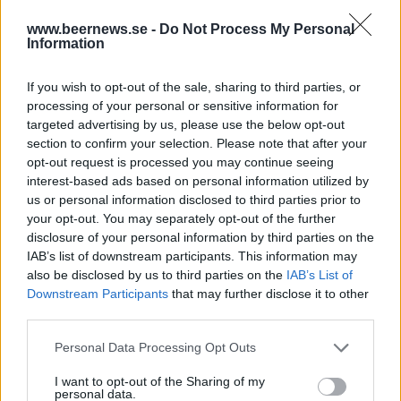
2. Hur mycket öl bryggde ni under 2018 och hur
www.beernews.se -
Do Not Process My Personal
Information
mycket räknar ni med att brygga under 2019?
– Vi har bryggt cirka 200 000 liter och mycket av
If you wish to opt-out of the sale, sharing to third parties, or
processing of your personal or sensitive information for
detta har hamnat på ekfat där det ligger i snitt 9-10
targeted advertising by us, please use the below opt-out
månader. Att vi bryggt den mängden betyder alltså
section to confirm your selection. Please note that after your
inte nödvändigtvis att vi paketerat så mycket.
opt-out request is processed you may continue seeing
Under 2019 siktar vi på att öka vårt fatprogram
interest-based ads based on personal information utilized by
us or personal information disclosed to third parties prior to
ytterligare men kommer troligtvis inte investera i
your opt-out. You may separately opt-out of the further
fler jästankar för den ”rena produktionen”. Mellan
disclosure of your personal information by third parties on the
210 000 och 230 000 liter lär vi hamna på 2019.
IAB’s list of downstream participants. This information may
also be disclosed by us to third parties on the
IAB’s List of
3. Vilket bryggeri tycker du är bäst i Sverige?
Downstream Participants
that may further disclose it to other
Motivera.
third parties.
Personal Data Processing Opt Outs
I want to opt-out of the Sharing of my
personal data.