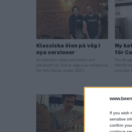
Klassiska ölen på väg i
Ny kat
nya versioner
för Ca
En klassiker både som folköl och
Pax Bryg
alkoholfri öl. Det är några av nyheterna
fått till
för Nils Oscar under 2021.
och mer b
www.beer
If you wish 
sensitive in
confirm you
continue se