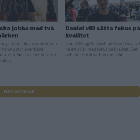
 ska jobba med två
Daniel vill sätta fokus p
märken
kvalitet
rnegrim ska öka produktionen
Daniel Haag Wicksell på Good Guys vil
r han nu styr över både
ha ett öl-år med fokus på kvalitet. Det
ken och Jädraås. Det berättar
och mer berättar han om i vår...
 enkät.
FLER ARTIKLAR