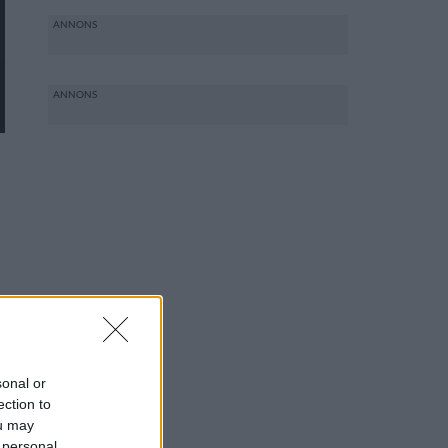
sonal or
ection to
ou may
 personal