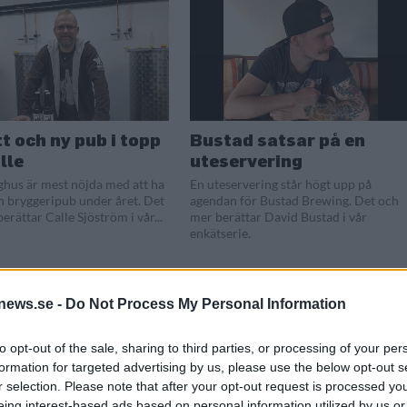
t och ny pub i topp
Bustad satsar på en
lle
uteservering
ghus är mest nöjda med att ha
En uteservering står högt upp på
 sin bryggeripub under året. Det
agendan för Bustad Brewing. Det och
erättar Calle Sjöström i vår...
mer berättar David Bustad i vår
enkätserie.
news.se -
Do Not Process My Personal Information
to opt-out of the sale, sharing to third parties, or processing of your per
formation for targeted advertising by us, please use the below opt-out s
r selection. Please note that after your opt-out request is processed y
eing interest-based ads based on personal information utilized by us or