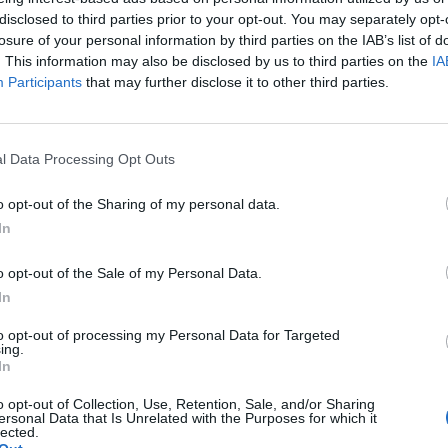
disclosed to third parties prior to your opt-out. You may separately opt-
s vill kunna brygga
Oscar ska satsa på flera
losure of your personal information by third parties on the IAB’s list of
l
nya öl
. This information may also be disclosed by us to third parties on the
IA
nsson säljer 65 000 liter av
Oscar Boström på Skellefteå Bryggeri
Participants
that may further disclose it to other third parties.
öl i baren varje år. Det och mer
tror på en ganska rejäl
a av hans...
produktionsökning under 2019. Här är
alla hans enkätsvar.
l Data Processing Opt Outs
o opt-out of the Sharing of my personal data.
In
o opt-out of the Sale of my Personal Data.
In
to opt-out of processing my Personal Data for Targeted
r redo för flera
Brasstacks ska vara
ing.
In
siva år
offensiva under året
rfors är redo för några
Sommarens egna festival var en riktigt
o opt-out of Collection, Use, Retention, Sale, and/or Sharing
 år på Brygghuset Finn. Det
höjdare. Det och mer berättar Erik
ersonal Data that Is Unrelated with the Purposes for which it
erättar han om i vår
Sundqvist från Brasstacks om i vår
lected.