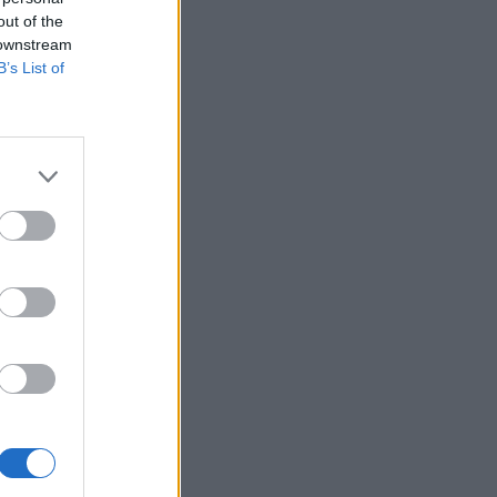
out of the
 downstream
B’s List of