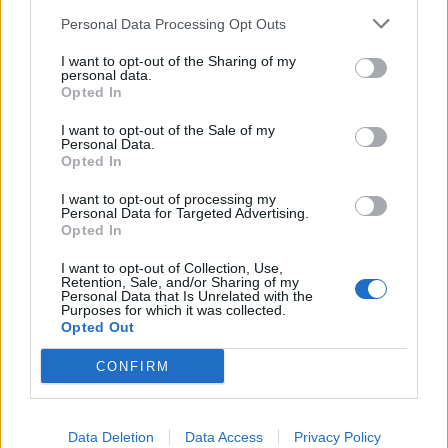
André ser fram emot en lugn sommar
Personal Data Processing Opt Outs
André Ek från Brekeriet ser fram emot en lugnare sommar än
vanligt. Det och mer berättar han i vår sommarserie.
I want to opt-out of the Sharing of my
personal data.
Opted In
I want to opt-out of the Sale of my
Personal Data.
Opted In
I want to opt-out of processing my
Personal Data for Targeted Advertising.
Opted In
I want to opt-out of Collection, Use,
Retention, Sale, and/or Sharing of my
Personal Data that Is Unrelated with the
Purposes for which it was collected.
Klart med vinnare i Brekeriets tävling
Opted Out
Det var stort intresse och många öl var bra. Men nu är det klart
med vinnare i Brekeriets hembryggartävling och framför allt...
CONFIRM
Data Deletion
Data Access
Privacy Policy