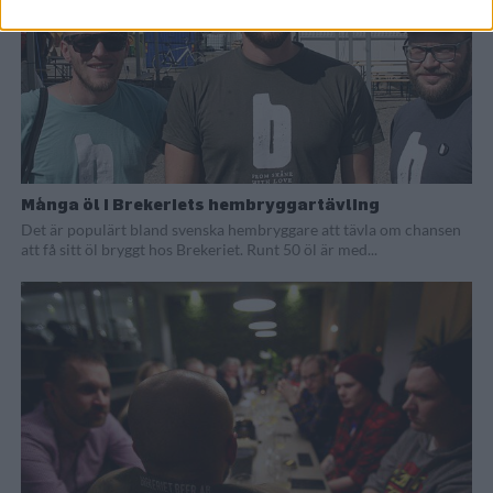
Många öl i Brekeriets hembryggartävling
Det är populärt bland svenska hembryggare att tävla om chansen
att få sitt öl bryggt hos Brekeriet. Runt 50 öl är med...