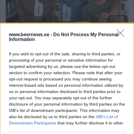
www.beernews.se -
Do Not Process My Personal
Brekeriet fixar med coronasäker ölfest
Information
Enbart sittande gäster och uppdelade pass under dagen. Så ska
Brekeriet se till att genomföra sin ölfest och garantera säkerheten
If you wish to opt-out of the sale, sharing to third parties, or
för gästerna.
processing of your personal or sensitive information for
targeted advertising by us, please use the below opt-out
section to confirm your selection. Please note that after your
opt-out request is processed you may continue seeing
interest-based ads based on personal information utilized by
us or personal information disclosed to third parties prior to
your opt-out. You may separately opt-out of the further
disclosure of your personal information by third parties on the
IAB’s list of downstream participants. This information may
also be disclosed by us to third parties on the
IAB’s List of
Downstream Participants
that may further disclose it to other
third parties.