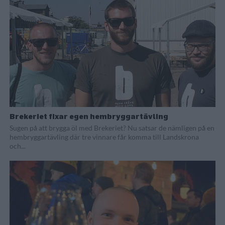
Brekeriet fixar egen hembryggartävling
Sugen på att brygga öl med Brekeriet? Nu satsar de nämligen på en
hembryggartävling där tre vinnare får komma till Landskrona
och...