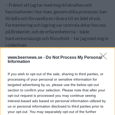
– Främst att jag tar med mig drivkraften och
fascinationen i hur man, genom olika processer, kan
förädla och förvandla en råvara till en ädel dryck.
Fermentering och lagring var centrala delar hos oss
på Brekeriet, och de erfarenheterna – både
hantverksmässigt och filosofiskt – tar jag med mig in
i ciderlivet.
Skulle vi som dryckeskollektiv ha någon nytta av att
www.beernews.se -
Do Not Process My Personal
korsbefrukta kunskapen som finns inom cider- resp
Information
ölvärlden? Borde vi samarbeta mer helt enkelt?
If you wish to opt-out of the sale, sharing to third parties, or
– En härlig sak med mikrobryggerier är att man
processing of your personal or sensitive information for
samarbetar väldigt mycket. Jag hoppas att det ser
targeted advertising by us, please use the below opt-out
section to confirm your selection. Please note that after your
likadant ut mellan tillverkare av hantverkscider.
opt-out request is processed you may continue seeing
Sedan har det gjorts ganska många samarbeten
interest-based ads based on personal information utilized by
mellan cidertillverkare, vintillverkare och bryggerier
us or personal information disclosed to third parties prior to
genom åren tycker jag. Som exempel gjorde vi på
your opt-out. You may separately opt-out of the further