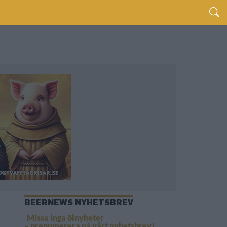
BEERNEWS NYHETSBREV
Missa inga ölnyheter
– prenumerera på vårt nyhetsbrev!