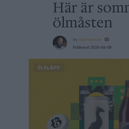
Här är som
ölmåsten
Av
Joel Hedman
Publicerat
2026-06-08
ÖLSLÄPP