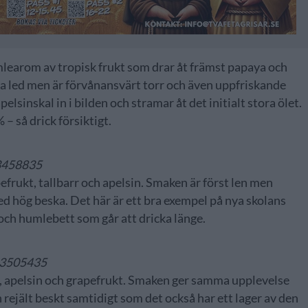
umlearom av tropisk frukt som drar åt främst papaya och
 led men är förvånansvärt torr och även uppfriskande
lsinskal in i bilden och stramar åt det initialt stora ölet.
 – så drick försiktigt.
 3458835
pefrukt, tallbarr och apelsin. Smaken är först len men
ed hög beska. Det här är ett bra exempel på nya skolans
 och humlebett som går att dricka länge.
r 3505435
us, apelsin och grapefrukt. Smaken ger samma upplevelse
ch rejält beskt samtidigt som det också har ett lager av den