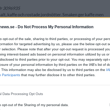
 Nr 3096935
lt, kaffe och rostade jordnötter. Smaken ger kaffe men
nötter och läder, och avslutar torrt och lätt. Det är en
news.se -
Do Not Process My Personal Information
 men den håller ändå en snygg torrhet genom hela
å varma dagar. Låt inte färgen avskräcka dig.
to opt-out of the sale, sharing to third parties, or processing of your per
formation for targeted advertising by us, please use the below opt-out s
r selection. Please note that after your opt-out request is processed y
eing interest-based ads based on personal information utilized by us or
disclosed to third parties prior to your opt-out. You may separately opt-
losure of your personal information by third parties on the IAB’s list of
. This information may also be disclosed by us to third parties on the
IA
Participants
that may further disclose it to other third parties.
l Data Processing Opt Outs
o opt-out of the Sharing of my personal data.