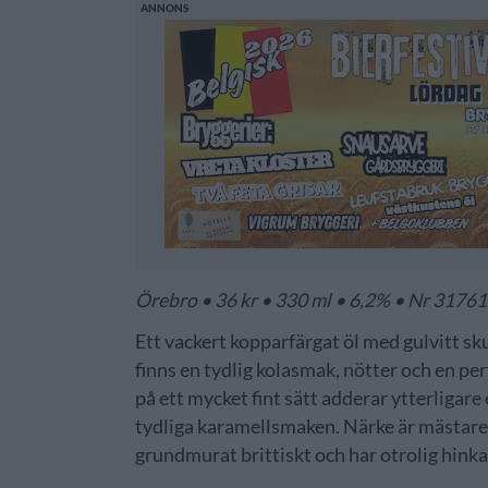
Örebro • 36 kr • 330 ml • 6,2% • Nr 3176
Ett vackert kopparfärgat öl med gulvitt s
finns en tydlig kolasmak, nötter och en p
på ett mycket fint sätt adderar ytterligare 
tydliga karamellsmaken. Närke är mästare p
grundmurat brittiskt och har otrolig hinkab