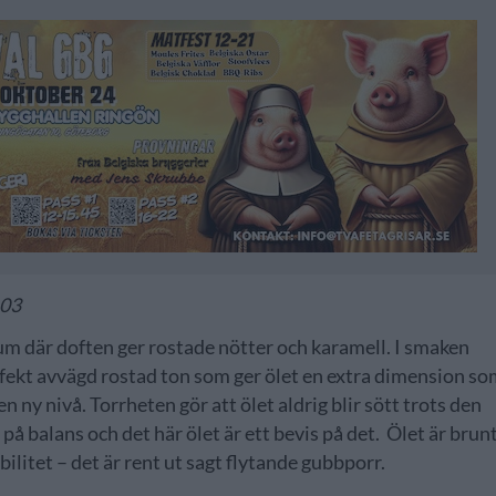
103
kum där doften ger rostade nötter och karamell. I smaken
erfekt avvägd rostad ton som ger ölet en extra dimension s
en ny nivå. Torrheten gör att ölet aldrig blir sött trots den
å balans och det här ölet är ett bevis på det. Ölet är brunt
ilitet – det är rent ut sagt flytande gubbporr.