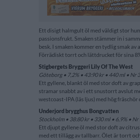
Ett disigt halmgult öl med väldigt stor h
passionsfrukt. Smaken stämmer in i samma
besk. I smaken kommer en tydlig smak av ape
Förrädiskt torrt och lättdrucket för sina 8%
Stigbergets Bryggeri Lily Of The West
Göteborg • 7,2% • 43:90 kr • 440 ml • Nr
Ett gyllene, blankt öl med stor doft av gra
stramar snabbt av i ett snustorrt avslut m
westcoast-IPA (läs ljus) med hög fräschör
Underjord brygghus Bongvatten
Stockholm • 38:80 kr • 330 ml • 6,9% • N
Ett djupt gyllene öl med stor doft av citr
med ett tillägg av tallbarr. Ölet är torrt o