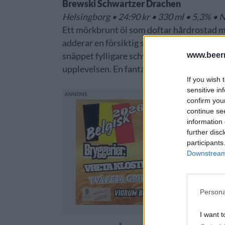
Brewski Schwartzer Drachen
Helsingborg • 24:90 kr • 330 ml • 5,3% •
Ett mörkbrunt öl som doftar hårdrostad ma
adderar en försiktig sötma som drar åt fler 
www.beer
snäppet fylligare schwarzbier än urtypen,
upplevelsen. En fantastisk törstsläckare p
If you wish 
sensitive in
confirm you
continue se
information 
further disc
participants
Downstream 
Persona
I want t