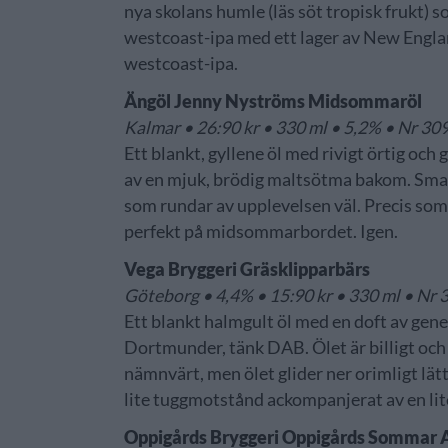
nya skolans humle (läs söt tropisk frukt) 
westcoast-ipa med ett lager av New Engl
westcoast-ipa.
Ängöl Jenny Nyströms Midsommaröl
Kalmar • 26:90 kr • 330 ml • 5,2% • Nr 3
Ett blankt, gyllene öl med rivigt örtig och
av en mjuk, brödig maltsötma bakom. Smake
som rundar av upplevelsen väl. Precis som 
perfekt på midsommarbordet. Igen.
Vega Bryggeri Gräsklipparbärs
Göteborg • 4,4% • 15:90 kr • 330 ml • N
Ett blankt halmgult öl med en doft av gene
Dortmunder, tänk DAB. Ölet är billigt och br
nämnvärt, men ölet glider ner orimligt lät
lite tuggmotstånd ackompanjerat av en lit
Oppigårds Bryggeri Oppigårds Sommar 