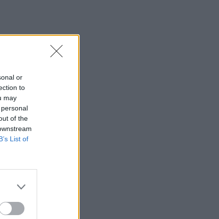
sonal or
ection to
ou may
 personal
out of the
 downstream
B’s List of