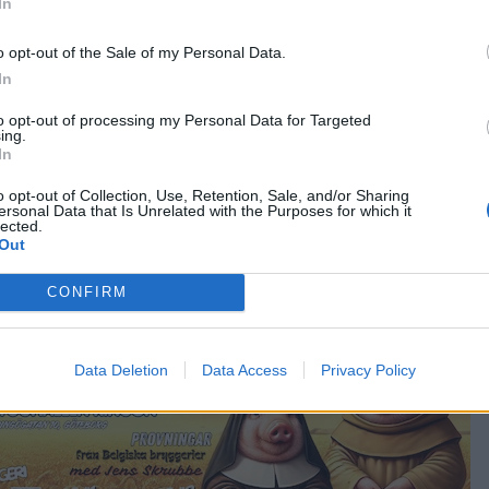
In
ommar Ale
3470701
o opt-out of the Sale of my Personal Data.
doft av citrus, grapefrukt och passionsfrukt är en modern
In
 av en större, mer rustik maltighet än vi är vana vid hos en
ltypsmässigt hamna hos den sällan omtalade storebrorsan,
to opt-out of processing my Personal Data for Targeted
ing.
 amerikanska Oskar Blues – eller Stenstrand Sommar Ale frå
In
and är ett tydligt sommartecken.
o opt-out of Collection, Use, Retention, Sale, and/or Sharing
ersonal Data that Is Unrelated with the Purposes for which it
lected.
Out
3047834
CONFIRM
Data Deletion
Data Access
Privacy Policy