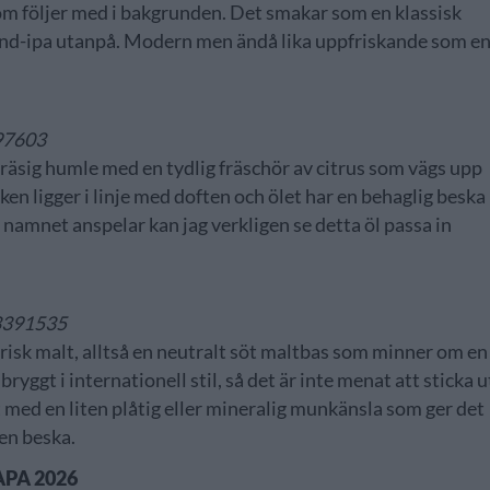
som följer med i bakgrunden. Det smakar som en klassisk
and-ipa utanpå. Modern men ändå lika uppfriskande som e
097603
 gräsig humle med en tydlig fräschör av citrus som vägs upp
n ligger i linje med doften och ölet har en behaglig beska
namnet anspelar kan jag verkligen se detta öl passa in
r 3391535
risk malt, alltså en neutralt söt maltbas som minner om en
yggt i internationell stil, så det är inte menat att sticka u
t med en liten plåtig eller mineralig munkänsla som ger det
en beska.
APA 2026