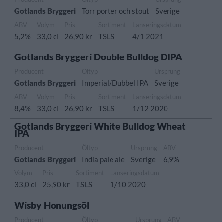
Gotlands Bryggeri
Torr porter och stout
Sverige
ABV
Volym
Pris
Sortiment
Lanseringsdatum
5,2%
33,0 cl
26,90 kr
TSLS
4/1 2021
Gotlands Bryggeri Double Bulldog DIPA
Producent
Öltyp
Ursprung
Gotlands Bryggeri
Imperial/Dubbel IPA
Sverige
ABV
Volym
Pris
Sortiment
Lanseringsdatum
8,4%
33,0 cl
26,90 kr
TSLS
1/12 2020
Gotlands Bryggeri White Bulldog Wheat
IPA
Producent
Öltyp
Ursprung
ABV
Gotlands Bryggeri
India pale ale
Sverige
6,9%
Volym
Pris
Sortiment
Lanseringsdatum
33,0 cl
25,90 kr
TSLS
1/10 2020
Wisby Honungsöl
Producent
Öltyp
Ursprung
ABV