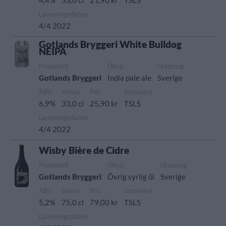
4,4%
33,0 cl
21,90 kr
TSLS
Lanseringsdatum
4/4 2022
Gotlands Bryggeri White Bulldog
NEIPA
Producent
Öltyp
Ursprung
Gotlands Bryggeri
India pale ale
Sverige
ABV
Volym
Pris
Sortiment
6,9%
33,0 cl
25,90 kr
TSLS
Lanseringsdatum
4/4 2022
Wisby Bière de Cidre
Producent
Öltyp
Ursprung
Gotlands Bryggeri
Övrig syrlig öl
Sverige
ABV
Volym
Pris
Sortiment
5,2%
75,0 cl
79,00 kr
TSLS
Lanseringsdatum