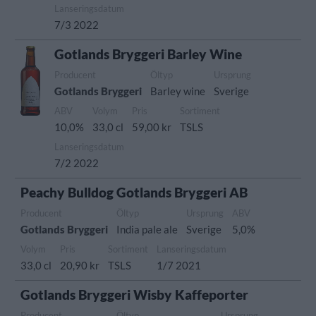
Lanseringsdatum
7/3 2022
Gotlands Bryggeri Barley Wine
Producent
Öltyp
Ursprung
Gotlands Bryggeri
Barley wine
Sverige
ABV
Volym
Pris
Sortiment
10,0%
33,0 cl
59,00 kr
TSLS
Lanseringsdatum
7/2 2022
Peachy Bulldog Gotlands Bryggeri AB
Producent
Öltyp
Ursprung
ABV
Gotlands Bryggeri
India pale ale
Sverige
5,0%
Volym
Pris
Sortiment
Lanseringsdatum
33,0 cl
20,90 kr
TSLS
1/7 2021
Gotlands Bryggeri Wisby Kaffeporter
Producent
Öltyp
Ursprung