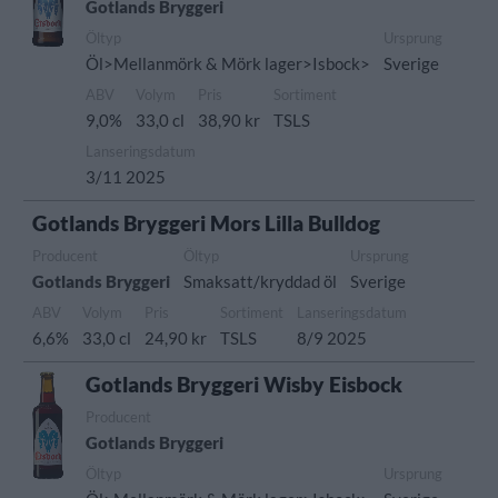
Gotlands Bryggeri
Öltyp
Ursprung
Öl>Mellanmörk & Mörk lager>Isbock>
Sverige
ABV
Volym
Pris
Sortiment
9,0%
33,0 cl
38,90 kr
TSLS
Lanseringsdatum
3/11 2025
Gotlands Bryggeri Mors Lilla Bulldog
Producent
Öltyp
Ursprung
Gotlands Bryggeri
Smaksatt/kryddad öl
Sverige
ABV
Volym
Pris
Sortiment
Lanseringsdatum
6,6%
33,0 cl
24,90 kr
TSLS
8/9 2025
Gotlands Bryggeri Wisby Eisbock
Producent
Gotlands Bryggeri
Öltyp
Ursprung