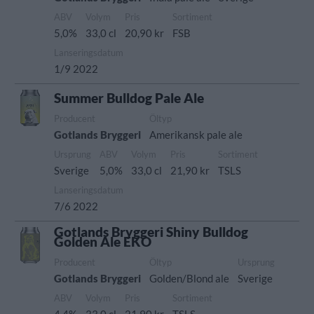
ABV
Volym
Pris
Sortiment
5,0%
33,0 cl
20,90 kr
FSB
Lanseringsdatum
1/9 2022
Summer Bulldog Pale Ale
Producent
Öltyp
Gotlands Bryggeri
Amerikansk pale ale
Ursprung
ABV
Volym
Pris
Sortiment
Sverige
5,0%
33,0 cl
21,90 kr
TSLS
Lanseringsdatum
7/6 2022
Gotlands Bryggeri Shiny Bulldog
Golden Ale EKO
Producent
Öltyp
Ursprung
Gotlands Bryggeri
Golden/Blond ale
Sverige
ABV
Volym
Pris
Sortiment