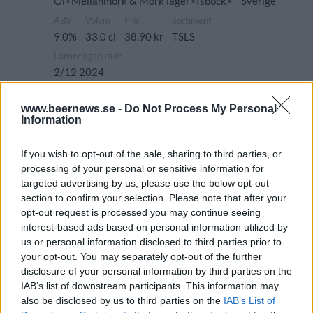
Öl>Mellanmörk & Mörk lager>Isbock>
Sverige
ABV
Volym
Pris
Sortiment
9,0%
33,0 cl
38,90 kr
TSLS
Lanseringsdatum
2/12 2024
Gotlands Bryggeri Carnaby Bulldog
IPL
www.beernews.se -
Do Not Process My Personal
Information
Producent
Gotlands Bryggeri
If you wish to opt-out of the sale, sharing to third parties, or
Öltyp
Ursprung
processing of your personal or sensitive information for
Lager modern stil/India Pale Lager
Sverige
targeted advertising by us, please use the below opt-out
section to confirm your selection. Please note that after your
ABV
Volym
Pris
Sortiment
opt-out request is processed you may continue seeing
5,6%
33,0 cl
20,90 kr
TSLS
interest-based ads based on personal information utilized by
Lanseringsdatum
us or personal information disclosed to third parties prior to
1/7 2024
your opt-out. You may separately opt-out of the further
disclosure of your personal information by third parties on the
Gotlands Bryggeri Summer Bulldog
Pale Ale
IAB’s list of downstream participants. This information may
also be disclosed by us to third parties on the
IAB’s List of
Producent
Öltyp