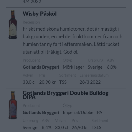
4/4 2022
Wisby Påsköl
Recension
Friskt med sköna humletoner, det är mastigt i
bakgrunden, en hel del frukt kommer fram och
humlen tar ny fart i eftersmaken. Lättdrucket
utan att bli tråkigt. God öl.
Producent
Öltyp
Ursprung
ABV
Gotlands Bryggeri
Mörk lager
Sverige
6,0%
Volym
Pris
Sortiment
Lanseringsdatum
33,0 cl
20,90 kr
TSS
28/3 2022
Gotlands Bryggeri Double Bulldog
DIPA
Producent
Öltyp
Gotlands Bryggeri
Imperial/Dubbel IPA
Ursprung
ABV
Volym
Pris
Sortiment
Sverige
8,4%
33,0 cl
26,90 kr
TSLS