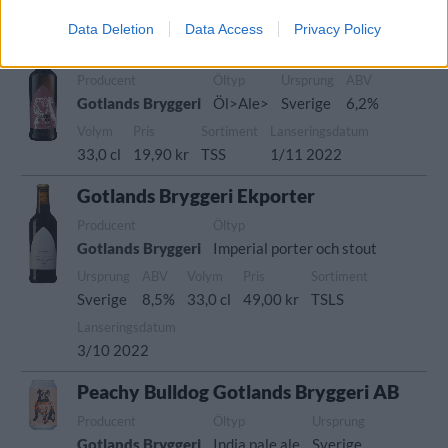
33,0 cl
21,90 kr
TSS
1/11 2022
Data Deletion
Data Access
Privacy Policy
Sleepy Bulldog Winter Ale
Producent
Öltyp
Ursprung
ABV
Gotlands Bryggeri
Öl>Ale>
Sverige
6,2%
Volym
Pris
Sortiment
Lanseringsdatum
33,0 cl
19,90 kr
TSS
1/11 2022
Gotlands Bryggeri Ekporter
Producent
Öltyp
Gotlands Bryggeri
Imperial porter och stout
Ursprung
ABV
Volym
Pris
Sortiment
Sverige
8,5%
33,0 cl
49,00 kr
TSLS
Lanseringsdatum
3/10 2022
Peachy Bulldog Gotlands Bryggeri AB
Producent
Öltyp
Ursprung
Gotlands Bryggeri
India pale ale
Sverige