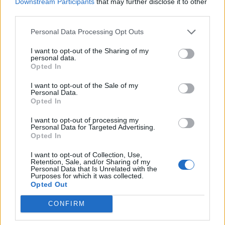
Downstream Participants
that may further disclose it to other
Gotlands Bryggeri
Amerikansk pale ale
third parties.
Ursprung
ABV
Volym
Pris
Sortiment
Personal Data Processing Opt Outs
Sverige
5,0%
33,0 cl
20,90 kr
TSLS
Lanseringsdatum
I want to opt-out of the Sharing of my
personal data.
6/5 2024
Opted In
Wisby Påsköl
I want to opt-out of the Sale of my
Personal Data.
Producent
Opted In
Gotlands Bryggeri
Öltyp
Ursprung
ABV
I want to opt-out of processing my
Personal Data for Targeted Advertising.
Öl>Mellanmörk & Mörk lager>>
Sverige
6,0%
Opted In
Volym
Pris
Sortiment
Lanseringsdatum
I want to opt-out of Collection, Use,
33,0 cl
20,90 kr
TSS
11/3 2024
Retention, Sale, and/or Sharing of my
Personal Data that Is Unrelated with the
Purposes for which it was collected.
Gotlands Bryggeri Wisby Julbrygd
Opted Out
Producent
Öltyp
Ursprung
ABV
Gotlands Bryggeri
Mörk lager
Sverige
6,0%
CONFIRM
Volym
Pris
Sortiment
Lanseringsdatum