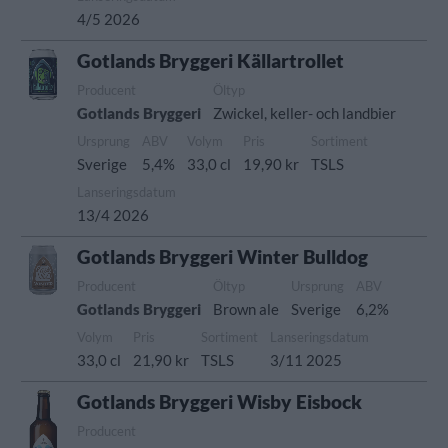
4/5 2026
Gotlands Bryggeri Källartrollet
Producent
Öltyp
Gotlands Bryggeri
Zwickel, keller- och landbier
Ursprung
ABV
Volym
Pris
Sortiment
Sverige
5,4%
33,0 cl
19,90 kr
TSLS
Lanseringsdatum
13/4 2026
Gotlands Bryggeri Winter Bulldog
Producent
Öltyp
Ursprung
ABV
Gotlands Bryggeri
Brown ale
Sverige
6,2%
Volym
Pris
Sortiment
Lanseringsdatum
33,0 cl
21,90 kr
TSLS
3/11 2025
Gotlands Bryggeri Wisby Eisbock
Producent