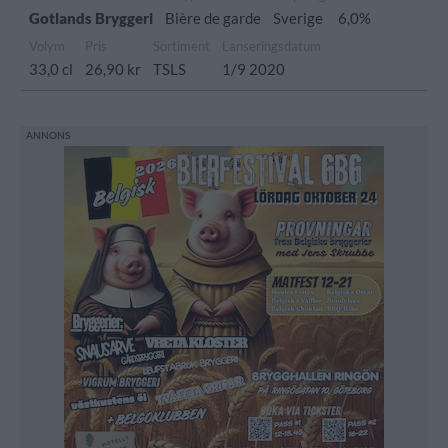
Gotlands Bryggeri
Bière de garde
Sverige
6,0%
Volym
Pris
Sortiment
Lanseringsdatum
33,0 cl
26,90 kr
TSLS
1/9 2020