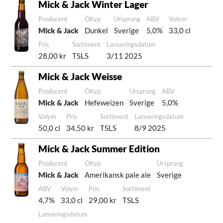
Mick & Jack Winter Lager
Producent
Öltyp
Ursprung
ABV
Volym
Mick & Jack
Dunkel
Sverige
5,0%
33,0 cl
Pris
Sortiment
Lanseringsdatum
28,00 kr
TSLS
3/11 2025
Mick & Jack Weisse
Producent
Öltyp
Ursprung
ABV
Mick & Jack
Hefeweizen
Sverige
5,0%
Volym
Pris
Sortiment
Lanseringsdatum
50,0 cl
34,50 kr
TSLS
8/9 2025
Mick & Jack Summer Edition
Producent
Öltyp
Ursprung
Mick & Jack
Amerikansk pale ale
Sverige
ABV
Volym
Pris
Sortiment
4,7%
33,0 cl
29,00 kr
TSLS
Lanseringsdatum