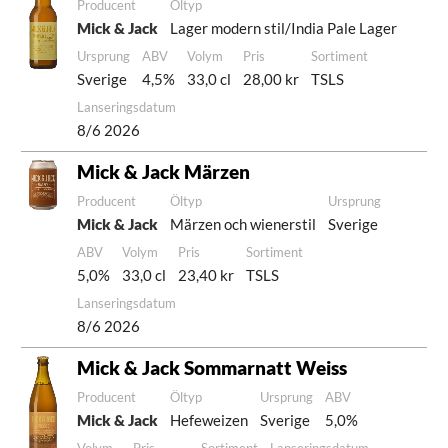
Producent
Öltyp
Mick & Jack
Lager modern stil/India Pale Lager
Ursprung
ABV
Volym
Pris
Sortiment
Sverige
4,5%
33,0 cl
28,00 kr
TSLS
Lanseringsdatum
8/6 2026
Mick & Jack Märzen
Producent
Öltyp
Ursprung
Mick & Jack
Märzen och wienerstil
Sverige
ABV
Volym
Pris
Sortiment
5,0%
33,0 cl
23,40 kr
TSLS
Lanseringsdatum
8/6 2026
Mick & Jack Sommarnatt Weiss
Producent
Öltyp
Ursprung
ABV
Mick & Jack
Hefeweizen
Sverige
5,0%