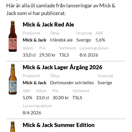
Här är alla öl samlade från lanseringar av Mick &
Jack som vi har publicerat.
Mick & Jack Red Ale
Producent
Öltyp
Ursprung
ABV
Mick & Jack
Irländsk ale
Sverige
5,6%
Volym
Pris
Sortiment
Lanseringsdatum
33,0 cl
29,50 kr
TSLS
8/6 2026
Mick & Jack Lager Årgång 2026
Producent
Öltyp
Ursprung
Mick & Jack
Dortmunder och helles
Sverige
ABV
Volym
Pris
Sortiment
5,0%
33,0 cl
30,00 kr
TSLS
Lanseringsdatum
8/6 2026
Mick & Jack Summer Edition