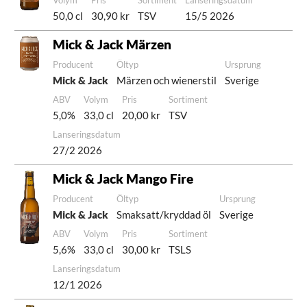
Volym
Pris
Sortiment
Lanseringsdatum
50,0 cl
30,90 kr
TSV
15/5 2026
Mick & Jack Märzen
Producent
Öltyp
Ursprung
Mick & Jack
Märzen och wienerstil
Sverige
ABV
Volym
Pris
Sortiment
5,0%
33,0 cl
20,00 kr
TSV
Lanseringsdatum
27/2 2026
Mick & Jack Mango Fire
Producent
Öltyp
Ursprung
Mick & Jack
Smaksatt/kryddad öl
Sverige
ABV
Volym
Pris
Sortiment
5,6%
33,0 cl
30,00 kr
TSLS
Lanseringsdatum
12/1 2026