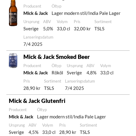
Producent
Öltyp
Mick & Jack
Lager modern stil/India Pale Lager
Ursprung
ABV
Volym
Pris
Sortiment
Sverige
5,0%
33,0 cl
32,00 kr
TSLS
Lanseringsdatum
7/4 2025
Mick & Jack Smoked Beer
Producent
Öltyp
Ursprung
ABV
Volym
Mick & Jack
Rököl
Sverige
4,8%
33,0 cl
Pris
Sortiment
Lanseringsdatum
28,90 kr
TSLS
7/4 2025
Mick & Jack Glutenfri
Producent
Öltyp
Mick & Jack
Lager modern stil/India Pale Lager
Ursprung
ABV
Volym
Pris
Sortiment
Sverige
4,5%
33,0 cl
28,90 kr
TSLS