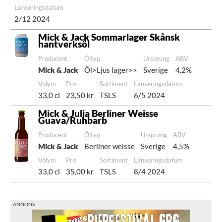
Lanseringsdatum
2/12 2024
Mick & Jack Sommarlager Skånsk
hantverksöl
Producent
Öltyp
Ursprung
ABV
Mick & Jack
Öl>Ljus lager>>
Sverige
4,2%
Volym
Pris
Sortiment
Lanseringsdatum
33,0 cl
23,50 kr
TSLS
6/5 2024
Mick & Julia Berliner Weisse
Guava/Ruhbarb
Producent
Öltyp
Ursprung
ABV
Mick & Jack
Berliner weisse
Sverige
4,5%
Volym
Pris
Sortiment
Lanseringsdatum
33,0 cl
35,00 kr
TSLS
8/4 2024