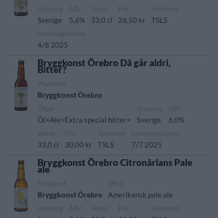
Ursprung
ABV
Volym
Pris
Sortiment
Sverige
5,6%
33,0 cl
26,50 kr
TSLS
Lanseringsdatum
4/8 2025
Bryggkonst Örebro Dä går aldri,
Bitter?
Producent
Bryggkonst Örebro
Öltyp
Ursprung
ABV
Öl>Ale>Extra special bitter>
Sverige
6,0%
Volym
Pris
Sortiment
Lanseringsdatum
33,0 cl
30,00 kr
TSLS
7/7 2025
Bryggkonst Örebro Citronärlans Pale
ale
Producent
Öltyp
Bryggkonst Örebro
Amerikansk pale ale
Ursprung
ABV
Volym
Pris
Sortiment