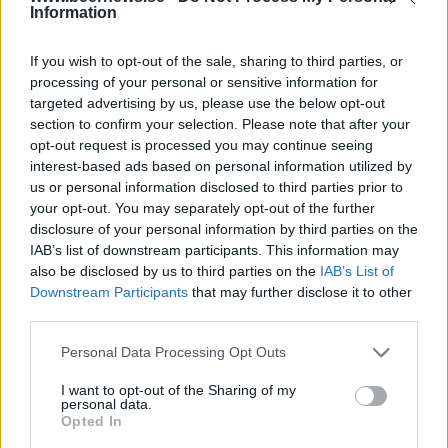
Information
Här är alla öl samlade från lanseringar av Bryggkonst
Örebro som vi har publicerat.
If you wish to opt-out of the sale, sharing to third parties, or
Bryggkonst Örebro Mandarinanden
processing of your personal or sensitive information for
targeted advertising by us, please use the below opt-out
Producent
Öltyp
section to confirm your selection. Please note that after your
Bryggkonst Örebro
Amerikansk pale ale
opt-out request is processed you may continue seeing
Ursprung
ABV
Volym
Pris
Sortiment
interest-based ads based on personal information utilized by
Sverige
5,6%
33,0 cl
29,90 kr
TSLS
us or personal information disclosed to third parties prior to
your opt-out. You may separately opt-out of the further
Lanseringsdatum
disclosure of your personal information by third parties on the
8/6 2026
IAB’s list of downstream participants. This information may
Bryggkonst Örebro Kampfiskens
also be disclosed by us to third parties on the
IAB’s List of
svärta
Downstream Participants
that may further disclose it to other
third parties.
Producent
Öltyp
Bryggkonst Örebro
Torr porter och stout
Personal Data Processing Opt Outs
Ursprung
ABV
Volym
Pris
Sortiment
I want to opt-out of the Sharing of my
Sverige
5,6%
33,0 cl
33,00 kr
TSLS
personal data.
Lanseringsdatum
Opted In
4/5 2026