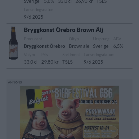
Sverige
5,6%
33,0 cl
26,90 kr
TSLS
Lanseringsdatum
9/6 2025
Bryggkonst Örebro Brown Älj
Producent
Öltyp
Ursprung
ABV
Bryggkonst Örebro
Brown ale
Sverige
6,5%
Volym
Pris
Sortiment
Lanseringsdatum
33,0 cl
29,80 kr
TSLS
9/6 2025