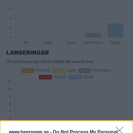
LANSERINGAR
Öl som lanseras per stil och tillfälle det senaste året.
www.beernews.se -
Do Not Process My Personal