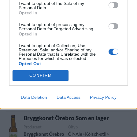
I want to opt-out of the Sale of my
Personal Data.
Bryggkonst Örebro Kungsfiskarens
Pale Ale
Opted In
Producent
Öltyp
I want to opt-out of processing my
Personal Data for Targeted Advertising.
Bryggkonst Örebro
Amerikansk pale ale
Opted In
Ursprung
ABV
Volym
Pris
Sortiment
Sverige
5,6%
33,0 cl
27,90 kr
TSLS
I want to opt-out of Collection, Use,
Retention, Sale, and/or Sharing of my
Lanseringsdatum
Personal Data that Is Unrelated with the
Purposes for which it was collected.
13/4 2026
Opted Out
Bryggkonst Örebro Strong Älj
CONFIRM
Producent
Öltyp
Ursprung
ABV
Bryggkonst Örebro
Strong ale
Sverige
7,0%
Data Deletion
Data Access
Privacy Policy
Volym
Pris
Sortiment
Lanseringsdatum
33,0 cl
31,00 kr
TSLS
2/2 2026
Bryggkonst Örebro Som en lager
Producent
Öltyp
Bryggkonst Örebro
Öl>Ale>Kölsch-stil>