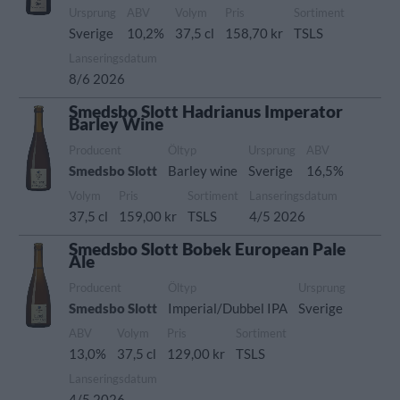
Ursprung
ABV
Volym
Pris
Sortiment
Sverige
10,2%
37,5 cl
158,70 kr
TSLS
Lanseringsdatum
8/6 2026
Smedsbo Slott Hadrianus Imperator
Barley Wine
Producent
Öltyp
Ursprung
ABV
Smedsbo Slott
Barley wine
Sverige
16,5%
Volym
Pris
Sortiment
Lanseringsdatum
37,5 cl
159,00 kr
TSLS
4/5 2026
Smedsbo Slott Bobek European Pale
Ale
Producent
Öltyp
Ursprung
Smedsbo Slott
Imperial/Dubbel IPA
Sverige
ABV
Volym
Pris
Sortiment
13,0%
37,5 cl
129,00 kr
TSLS
Lanseringsdatum
4/5 2026