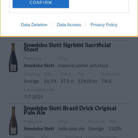
Smedsbo Slott
Imperial porter och stout
CONFIRM
Ursprung
ABV
Volym
Pris
Sortiment
Sverige
12,0%
37,5 cl
129,00 kr
TSLS
Data Deletion
Data Access
Privacy Policy
Lanseringsdatum
7/7 2025
Smedsbo Slott Sigrblót Sacrificial
Stout
Producent
Öltyp
Smedsbo Slott
Imperial porter och stout
Ursprung
ABV
Volym
Pris
Sortiment
Sverige
16,5%
37,5 cl
129,00 kr
TSLS
Lanseringsdatum
7/7 2025
Smedsbo Slott Brazil Drick Original
Pale Ale
Producent
Öltyp
Ursprung
ABV
Smedsbo Slott
India pale ale
Sverige
13,0%
Volym
Pris
Sortiment
Lanseringsdatum