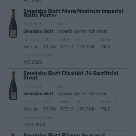
Smedsbo Slott Mare Nostrum Imperial
Baltic Porter
Producent
Öltyp
Smedsbo Slott
Imperial porter och stout
Ursprung
ABV
Volym
Pris
Sortiment
Sverige
14,5%
37,5 cl
129,00 kr
TSLS
Lanseringsdatum
4/5 2026
Smedsbo Slott Disablót 26 Sacrificial
Stout
Producent
Öltyp
Smedsbo Slott
Imperial porter och stout
Ursprung
ABV
Volym
Pris
Sortiment
Sverige
17,0%
37,5 cl
159,00 kr
TSLS
Lanseringsdatum
13/4 2026
Smedsbo Slott Pâques Seasonal