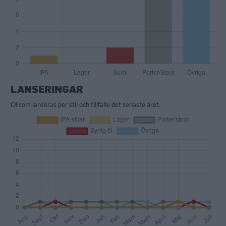
LANSERINGAR
Öl som lanseras per stil och tillfälle det senaste året.