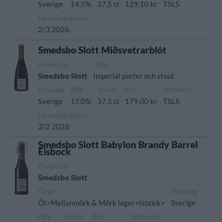
Sverige
14,5%
37,5 cl
129,10 kr
TSLS
Lanseringsdatum
2/3 2026
Smedsbo Slott Miðsvetrarblót
Producent
Öltyp
Smedsbo Slott
Imperial porter och stout
Ursprung
ABV
Volym
Pris
Sortiment
Sverige
17,0%
37,5 cl
179,00 kr
TSLS
Lanseringsdatum
2/2 2026
Smedsbo Slott Babylon Brandy Barrel
Eisbock
Producent
Smedsbo Slott
Öltyp
Ursprung
Öl>Mellanmörk & Mörk lager>Isbock>
Sverige
ABV
Volym
Pris
Sortiment