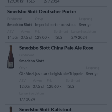
129,00 kr
TSLS
2/9 2024
Smedsbo Slott Deutscher Porter
Producent
Öltyp
Ursprung
Smedsbo Slott
Imperial porter och stout
Sverige
ABV
Volym
Pris
Sortiment
Lanseringsdatum
14,5%
37,5 cl
129,00 kr
TSLS
2/9 2024
Smedsbo Slott China Pale Ale Rose
Producent
Smedsbo Slott
Öltyp
Ursprung
Öl>Ale>Ljus stark belgisk ale/Trippel>
Sverige
ABV
Volym
Pris
Sortiment
12,0%
37,5 cl
128,60 kr
TSLS
Lanseringsdatum
1/7 2024
Smedsbo Slott Kaltstout