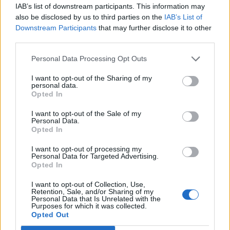
8/9 2025
IAB’s list of downstream participants. This information may
also be disclosed by us to third parties on the
IAB’s List of
Smedsbo Slott Noire des Flandres
Sacrificial Sauer
Downstream Participants
that may further disclose it to other
third parties.
Producent
Öltyp
Smedsbo Slott
Flamländsk röd och brun öl
Personal Data Processing Opt Outs
Ursprung
ABV
Volym
Pris
Sortiment
I want to opt-out of the Sharing of my
Sverige
16,5%
37,5 cl
170,30 kr
TSLS
personal data.
Opted In
Lanseringsdatum
4/8 2025
I want to opt-out of the Sale of my
Personal Data.
Smedsbo Slott Niflheim Kaiserlisches
Opted In
Rauchbier
Producent
Öltyp
Ursprung
ABV
Volym
I want to opt-out of processing my
Personal Data for Targeted Advertising.
Smedsbo Slott
Rököl
Sverige
16,5%
37,5 cl
Opted In
Pris
Sortiment
Lanseringsdatum
I want to opt-out of Collection, Use,
129,00 kr
TSLS
7/7 2025
Retention, Sale, and/or Sharing of my
Personal Data that Is Unrelated with the
Smedsbo Slott Karamellstout
Purposes for which it was collected.
Opted Out
Producent
Öltyp