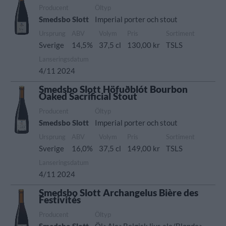
Producent
Öltyp
Smedsbo Slott
Imperial porter och stout
Ursprung
ABV
Volym
Pris
Sortiment
Sverige
14,5%
37,5 cl
130,00 kr
TSLS
Lanseringsdatum
4/11 2024
Smedsbo Slott Höfuðblót Bourbon
Oaked Sacrificial Stout
Producent
Öltyp
Smedsbo Slott
Imperial porter och stout
Ursprung
ABV
Volym
Pris
Sortiment
Sverige
16,0%
37,5 cl
149,00 kr
TSLS
Lanseringsdatum
4/11 2024
Smedsbo Slott Archangelus Bière des
Festivités
Producent
Öltyp