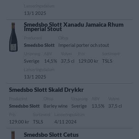
Lanseringsdatum
13/1 2025
Smedsbo Slott Xanadu Jamaica Rhum
Imperial Stout
Producent
Öltyp
Smedsbo Slott
Imperial porter och stout
Ursprung
ABV
Volym
Pris
Sortiment
Sverige
14,5%
37,5 cl
129,00 kr
TSLS
Lanseringsdatum
13/1 2025
Smedsbo Slott Skald Drykkr
Producent
Öltyp
Ursprung
ABV
Volym
Smedsbo Slott
Barley wine
Sverige
13,5%
37,5 cl
Pris
Sortiment
Lanseringsdatum
129,00 kr
TSLS
4/11 2024
Smedsbo Slott Cetus