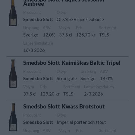
Ambrée
Producent
Öltyp
Smedsbo Slott
Öl>Ale>Brune/Dubbel>
Ursprung
ABV
Volym
Pris
Sortiment
Sverige
12,0%
37,5 cl
128,70 kr
TSLS
Lanseringsdatum
16/3 2026
Smedsbo Slott Kaimiškas Baltic Tripel
Producent
Öltyp
Ursprung
ABV
Smedsbo Slott
Strong ale
Sverige
14,0%
Volym
Pris
Sortiment
Lanseringsdatum
37,5 cl
129,20 kr
TSLS
2/3 2026
Smedsbo Slott Kwass Brotstout
Producent
Öltyp
Smedsbo Slott
Imperial porter och stout
Ursprung
ABV
Volym
Pris
Sortiment