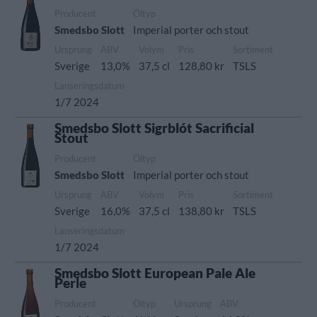
Producent
Öltyp
Smedsbo Slott
Imperial porter och stout
Ursprung
ABV
Volym
Pris
Sortiment
Sverige
13,0%
37,5 cl
128,80 kr
TSLS
Lanseringsdatum
1/7 2024
Smedsbo Slott Sigrblót Sacrificial
Stout
Producent
Öltyp
Smedsbo Slott
Imperial porter och stout
Ursprung
ABV
Volym
Pris
Sortiment
Sverige
16,0%
37,5 cl
138,80 kr
TSLS
Lanseringsdatum
1/7 2024
Smedsbo Slott European Pale Ale
Perle
Producent
Öltyp
Ursprung
ABV