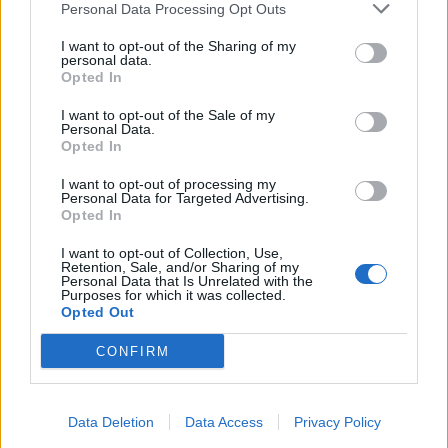
Den har sålt så bra och när vi har tjänat pengar på
Personal Data Processing Opt Outs
den har det gett oss möjlighet att göra andra och
I want to opt-out of the Sharing of my
dyrare produkter, säger Anna Källberg på Nils Oscar.
personal data.
Opted In
Genom åren har receptet justerats en del. Från
I want to opt-out of the Sale of my
början humlades den med Tettnang och Hersbrucker
Personal Data.
Opted In
men efter ett par år byttes Hersbrucker ut mot Spalt
Select och så ser det ut i dag med. Malten är pilsner-
I want to opt-out of processing my
Personal Data for Targeted Advertising.
och wienermalt. Den sistnämnda var från början
Opted In
från Tärnö Mälteri, som på den tiden ingick i
företaget, men detta är nedlagt nu.
I want to opt-out of Collection, Use,
Retention, Sale, and/or Sharing of my
Personal Data that Is Unrelated with the
– Den har förädlats genom åren och blivit lite
Purposes for which it was collected.
Opted Out
elegantare och friskare, i övrigt handlar det mest om
att processen har förändrats. När vi bytte bryggverk
CONFIRM
2013 fick vi byta till en något mörkare karamellmalt,
säger Patrick.
Data Deletion
Data Access
Privacy Policy