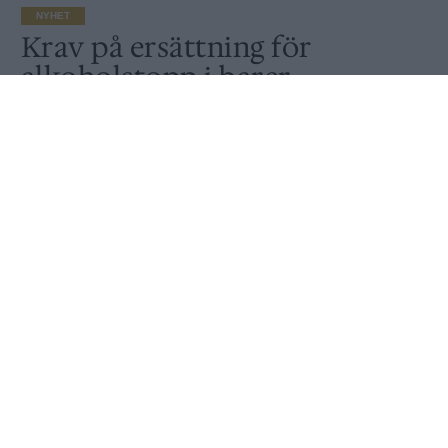
NYHET
Krav på ersättning för
alkoholstopp i barer
Av
Ronny Karlsson
Publicerat
2020-11-11
NYHET