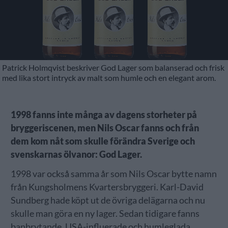
Patrick Holmqvist beskriver God Lager som balanserad och frisk
med lika stort intryck av malt som humle och en elegant arom.
1998 fanns inte många av dagens storheter på
bryggeriscenen, men Nils Oscar fanns och från
dem kom nåt som skulle förändra Sverige och
svenskarnas ölvanor: God Lager.
1998 var också samma år som Nils Oscar bytte namn
från Kungsholmens Kvartersbryggeri. Karl-David
Sundberg hade köpt ut de övriga delägarna och nu
skulle man göra en ny lager. Sedan tidigare fanns
banbrytande, USA-influerade och humleglada