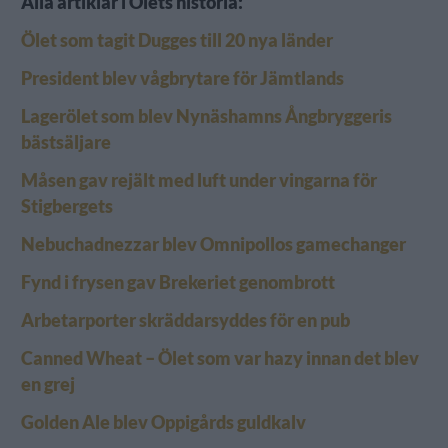
Alla artiklar i Ölets historia:
Ölet som tagit Dugges till 20 nya länder
President blev vågbrytare för Jämtlands
Lagerölet som blev Nynäshamns Ångbryggeris
bästsäljare
Måsen gav rejält med luft under vingarna för
Stigbergets
Nebuchadnezzar blev Omnipollos gamechanger
Fynd i frysen gav Brekeriet genombrott
Arbetarporter skräddarsyddes för en pub
Canned Wheat – Ölet som var hazy innan det blev
en grej
Golden Ale blev Oppigårds guldkalv