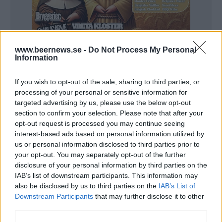
www.beernews.se -
Do Not Process My Personal
Information
If you wish to opt-out of the sale, sharing to third parties, or
processing of your personal or sensitive information for
targeted advertising by us, please use the below opt-out
– Och sen dess har den inte gått ner, utan har varit
section to confirm your selection. Please note that after your
stabil även om den har fått mer konkurrens nu.
opt-out request is processed you may continue seeing
interest-based ads based on personal information utilized by
God Lager kom att få avgörande betydelse för
us or personal information disclosed to third parties prior to
bryggeriet. Under några år var det det mesta sålda
your opt-out. You may separately opt-out of the further
disclosure of your personal information by third parties on the
hantverksölet på Systembolaget och den har
IAB’s list of downstream participants. This information may
belönats med ett guld och en drös brons och silver på
also be disclosed by us to third parties on the
IAB’s List of
Stockholm Beer & Whisky.
Downstream Participants
that may further disclose it to other
third parties.
– Jag skulle säga att den har varit jätteviktig för oss.