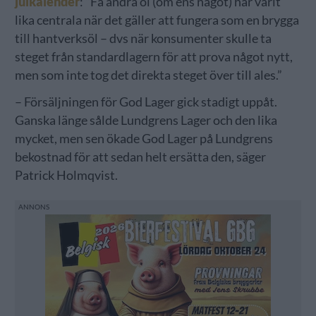
julkalender
: ”Få andra öl (om ens något) har varit
lika centrala när det gäller att fungera som en brygga
till hantverksöl – dvs när konsumenter skulle ta
steget från standardlagern för att prova något nytt,
men som inte tog det direkta steget över till ales.”
– Försäljningen för God Lager gick stadigt uppåt.
Ganska länge sålde Lundgrens Lager och den lika
mycket, men sen ökade God Lager på Lundgrens
bekostnad för att sedan helt ersätta den, säger
Patrick Holmqvist.