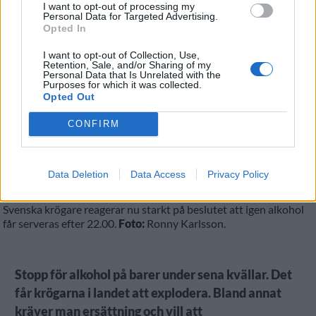
NYHET
I want to opt-out of processing my
Personal Data for Targeted Advertising.
Opted In
I want to opt-out of Collection, Use,
Retention, Sale, and/or Sharing of my
Personal Data that Is Unrelated with the
Purposes for which it was collected.
Opted Out
CONFIRM
Data Deletion
Data Access
Privacy Policy
Svenska krögare reagerar nu starkt på beslutet att igen alkohol
får serveras efter 22.00.
Foto:
Ronny Karlsson.
Stopp för alkohol på barer under sena kvällar. Det
får krögarna i landet att explodera. Bland annat
kräver man ersättning och vill att