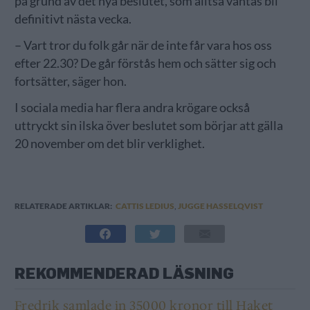
på grund av det nya beslutet, som alltså väntas bli
definitivt nästa vecka.
– Vart tror du folk går när de inte får vara hos oss
efter 22.30? De går förstås hem och sätter sig och
fortsätter, säger hon.
I sociala media har flera andra krögare också
uttryckt sin ilska över beslutet som börjar att gälla
20 november om det blir verklighet.
RELATERADE ARTIKLAR:
CATTIS LEDIUS
,
JUGGE HASSELQVIST
REKOMMENDERAD LÄSNING
Fredrik samlade in 35000 kronor till Haket