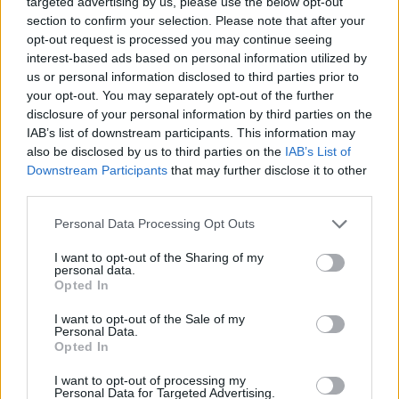
targeted advertising by us, please use the below opt-out
section to confirm your selection. Please note that after your
opt-out request is processed you may continue seeing
interest-based ads based on personal information utilized by
us or personal information disclosed to third parties prior to
your opt-out. You may separately opt-out of the further
disclosure of your personal information by third parties on the
IAB’s list of downstream participants. This information may
also be disclosed by us to third parties on the
IAB’s List of
Downstream Participants
that may further disclose it to other
third parties.
Personal Data Processing Opt Outs
I want to opt-out of the Sharing of my
personal data.
Opted In
Sommarvärmen fanns där hela tiden och kanske var det till
I want to opt-out of the Sale of my
och med för varmt för att locka maximalt med gäster, i alla
Personal Data.
fall under eftermiddagen.
Opted In
– Jag tror det var lite för bra väder, många var nog på
stranden när det var så varmt, säger Mikael Karlsson på
I want to opt-out of processing my
Pine Ridge.
Personal Data for Targeted Advertising.