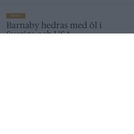
NYHET
Barnaby hedras med öl i
Sverige och USA
Av
Ronny Karlsson
Publicerat
2021-06-21
NYHET