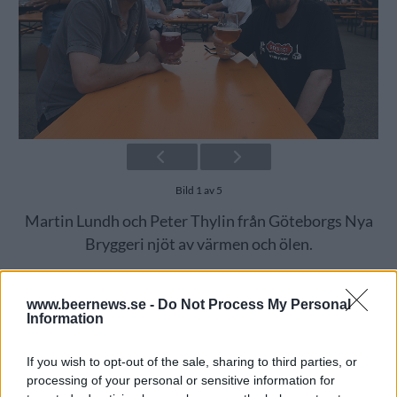
Bild 1 av 5
Martin Lundh och Peter Thylin från Göteborgs Nya
Bryggeri njöt av värmen och ölen.
www.beernews.se -
Do Not Process My Personal
Tre bryggerier som gäster och strålande sommarväder.
Information
Pine Ridges egen ölfestival i helgen blev lyckad för
såväl utställare som besökare.
If you wish to opt-out of the sale, sharing to third parties, or
processing of your personal or sensitive information for