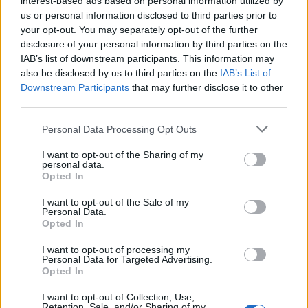
Under ett antal år har det varit långa köer till
interest-based ads based on personal information utilized by
us or personal information disclosed to third parties prior to
Himmeriget i Köpenhamn, där de eftertraktade
your opt-out. You may separately opt-out of the further
flaskorna har släppts under samma helg som
disclosure of your personal information by third parties on the
Mikkeller Beer Celebration Copenhagen genomförs.
IAB’s list of downstream participants. This information may
also be disclosed by us to third parties on the
IAB’s List of
Då har till och med de allra mest intresserade sovit
Downstream Participants
that may further disclose it to other
utanför baren för att få tag på en flaska, och för
third parties.
många har det inte bara handlat om att få prova ölet.
Personal Data Processing Opt Outs
Cantillon Blåbär har nämligen ett väldigt högt värde
på den bytesmarknad som finns för ovanliga och
I want to opt-out of the Sharing of my
personal data.
spännande öl.
Opted In
Men tidigare i kväll kunde Beernews berätta om att
I want to opt-out of the Sale of my
Personal Data.
Himmeriget har fått nya delägare och at
t
Opted In
Blåsbärssläppet inte blir kvar
vid den populära
baren.
I want to opt-out of processing my
Personal Data for Targeted Advertising.
Opted In
I stället erfar Beernews att både Blåbær och Zwanze
kommer att erbjudas ute på Amager, där Drikkeriget
I want to opt-out of Collection, Use,
Retention, Sale, and/or Sharing of my