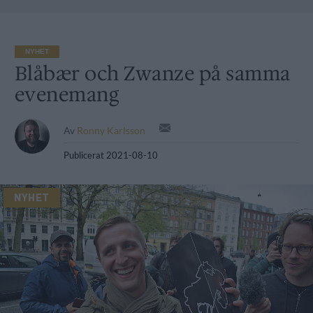
NYHET
Blåbær och Zwanze på samma
evenemang
Av
Ronny Karlsson
Publicerat
2021-08-10
NYHET