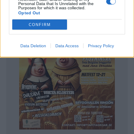
har sitt lager. Man ligger granne med Amager
Personal Data that Is Unrelated with the
Purposes for which it was collected.
Bryghus och de kommer också att vara inblandade i
Opted Out
evenemanget.
CONFIRM
Data Deletion
Data Access
Privacy Policy