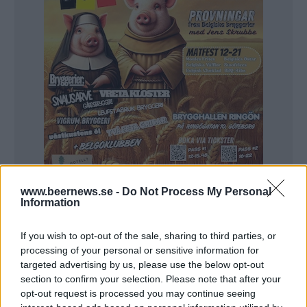
www.beernews.se -
Do Not Process My Personal
Information
De flesta ölnördar har koll på Cantillon Blåbær, som
varit ett öl som många vill prova. Denna
If you wish to opt-out of the sale, sharing to third parties, or
blåbärslambic hyllas av många, och är kanske det
processing of your personal or sensitive information for
enda ölet i Europa som skapar lika långa köer som i
targeted advertising by us, please use the below opt-out
section to confirm your selection. Please note that after your
USA när det släpps riktigt hyllade öl.
opt-out request is processed you may continue seeing