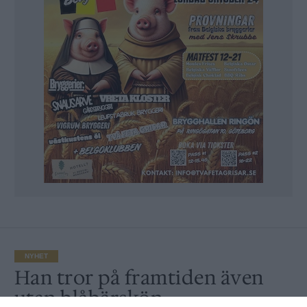
NYHET
Han tror på framtiden även
utan blåbärskön