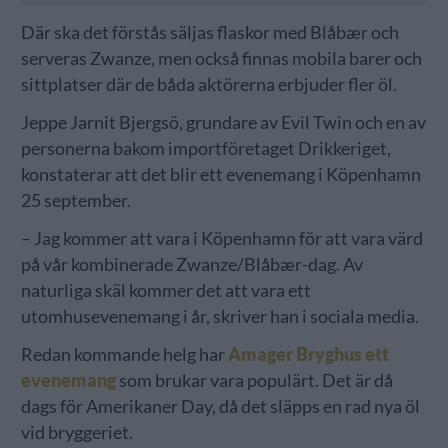
Där ska det förstås säljas flaskor med Blåbær och
serveras Zwanze, men också finnas mobila barer och
sittplatser där de båda aktörerna erbjuder fler öl.
Jeppe Jarnit Bjergsö, grundare av Evil Twin och en av
personerna bakom importföretaget Drikkeriget,
konstaterar att det blir ett evenemang i Köpenhamn
25 september.
– Jag kommer att vara i Köpenhamn för att vara värd
på vår kombinerade Zwanze/Blåbær-dag. Av
naturliga skäl kommer det att vara ett
utomhusevenemang i år, skriver han i sociala media.
Redan kommande helg har
Amager Bryghus ett
evenemang
som brukar vara populärt. Det är då
dags för Amerikaner Day, då det släpps en rad nya öl
vid bryggeriet.