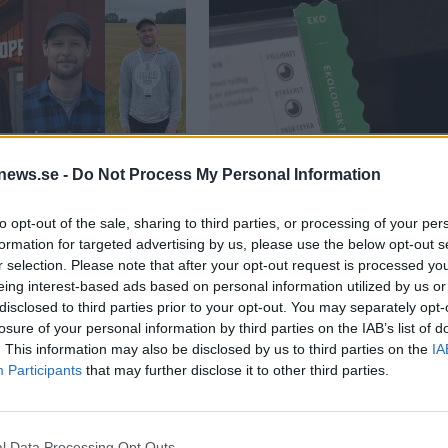
arna:
Eko-öl backar på Bolage
news.se -
Do Not Process My Personal Information
cklingen riskerar
trots EU:s mål
å bakåt”
Konsumtionen och produktionen av
ekologiskt öl behöver öka, men istället
to opt-out of the sale, sharing to third parties, or processing of your per
en ekologiska ölutvecklingen
minskar både sortimentet och
ätta framåt har Systembolaget
formation for targeted advertising by us, please use the below opt-out s
efterfrågan. Hos Systembolaget är
 roll och ett stort ansvar. Det
r selection. Please note that after your opt-out request is processed y
frågan inte längre högprioriterad...
 av landets...
eing interest-based ads based on personal information utilized by us or
disclosed to third parties prior to your opt-out. You may separately opt-
losure of your personal information by third parties on the IAB’s list of
. This information may also be disclosed by us to third parties on the
IA
Participants
that may further disclose it to other third parties.
l Data Processing Opt Outs