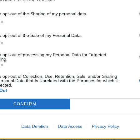
er kritiska till
Examensarbete ger
o opt-out of the Sharing of my personal data.
tarnas miljöprojekt
bättre hållbarhet
In
odlat korn är centralt för
Bättre hållbarhet på bryggerier. Det är
r i deras ambitioner om att
målet när Elina Sahlström och Sofie
in klimatpåverkan. Men
Thomée gör sitt examensarbete på
o opt-out of the Sale of my Personal Data.
ernas metoder gynnar ett
Poppels.
In
system,...
to opt-out of processing my Personal Data for Targeted
ing.
In
o opt-out of Collection, Use, Retention, Sale, and/or Sharing
ersonal Data that Is Unrelated with the Purposes for which it
lected.
Out
CONFIRM
vill hitta en
Regeringen skärper krav
ard för hållbarhet
på hållbarhet
s är professorn som gillar
Den svenska regeringen har skärpt
Data Deletion
Data Access
Privacy Policy
ch ett hållbart samhälle. Nu
kraven på Systembolaget när det gäller
an kunna hitta en standard
miljö och sociala frågor. Förändringen