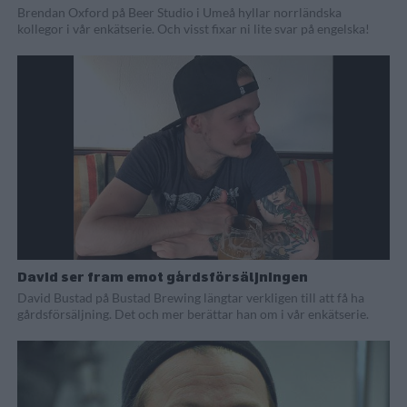
Brendan Oxford på Beer Studio i Umeå hyllar norrländska
kollegor i vår enkätserie. Och visst fixar ni lite svar på engelska!
David ser fram emot gårdsförsäljningen
David Bustad på Bustad Brewing längtar verkligen till att få ha
gårdsförsäljning. Det och mer berättar han om i vår enkätserie.