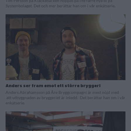
Tim Persson på Klackabacken hoppas på lite färre nya öl på
Systembolaget. Det och mer berättar han om i vår enkätserie.
Anders ser fram emot ett större bryggeri
Anders Abrahamsson på Åre Bryggcompagni är mest nöjd med
att utbyggnaden av bryggeriet är inledd. Det berättar han om i vår
enkätserie.