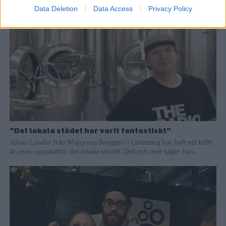
Data Deletion
Data Access
Privacy Policy
”Det lokala stödet har varit fantastiskt”
Johan Lundin från Majornas Bryggeri i Göteborg har haft ett tufft
år, men uppskattar det lokala stödet. Det och mer säger han...