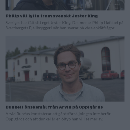
Philip vill lyfta fram svenskt Jester King
Sveriges har fått sitt eget Jester King. Det menar Philip Hafstad på
Svartbergets Fjällbryggeri när han svarar på våra enkätfrågor.
Dunkelt önskemål från Arvid på Oppigårds
Arvid Runéus konstaterar att gårdsförsäljningen inte berör
Oppigårds och att dunkel är en öltyp han vill se mer av.