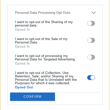
third parties.
Personal Data Processing Opt Outs
Fredrik längtar efter fler svenska saisons
Fredrik Ek på Brekeriet gillar det Vilda och vill se fler svenska
I want to opt-out of the Sharing of my
saisons. Det och mer berättar han om i vår enkätserie.
personal data.
Opted In
I want to opt-out of the Sale of my
Personal Data.
Opted In
I want to opt-out of processing my
Personal Data for Targeted Advertising.
Opted In
I want to opt-out of Collection, Use,
Retention, Sale, and/or Sharing of my
Personal Data that Is Unrelated with the
Purposes for which it was collected.
Opted Out
Anders hade hoppats på gårdsförsäljning
CONFIRM
Anders Thelenius på Jämtlands Bryggeri är besviken på att det inte
blir någon gårdsförsäljning för hans bryggeri. Det och mer
berättar han...