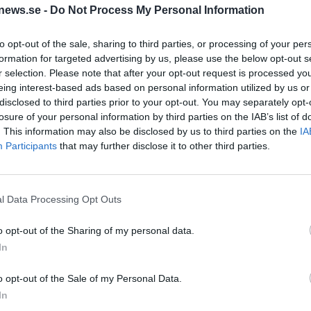
news.se -
Do Not Process My Personal Information
to opt-out of the sale, sharing to third parties, or processing of your per
formation for targeted advertising by us, please use the below opt-out s
r selection. Please note that after your opt-out request is processed y
eing interest-based ads based on personal information utilized by us or
disclosed to third parties prior to your opt-out. You may separately opt-
even och
Svensk dominans på
losure of your personal information by third parties on the IAB’s list of
rewing går isär
portugisisk ölfest
. This information may also be disclosed by us to third parties on the
IA
strukturering av Molecule
Artbeerfest i portugisiska Caminha ha
Participants
that may further disclose it to other third parties.
moderbolaget till de tre
utvecklats till en riktig folkfest där
varumärkena Elmeleven,
stadens historiska centrum under fyra
ing och Chad Beer, har nu två
dagar blommar upp med allt från...
rkena slagits ihop...
l Data Processing Opt Outs
o opt-out of the Sharing of my personal data.
In
o opt-out of the Sale of my Personal Data.
In