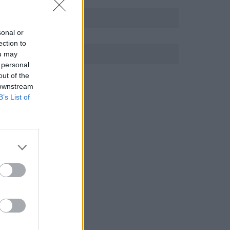
sonal or
ection to
ou may
 personal
out of the
 downstream
B’s List of
r