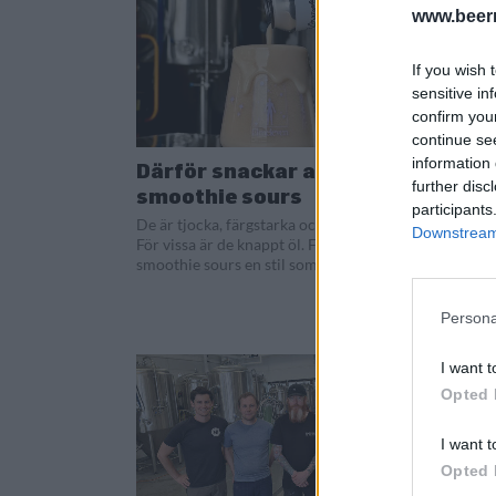
www.beer
If you wish 
sensitive in
confirm you
continue se
information 
Därför snackar alla om
Elmel
further disc
smoothie sours
Nerdb
participants
De är tjocka, färgstarka och ofta söta.
Efter om
Downstream 
För vissa är de knappt öl. För andra är
Brewing, 
smoothie sours en stil som gör...
bryggeri
Nerdbrew
av varumä
Persona
I want t
Opted 
I want t
Opted 