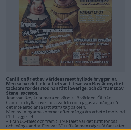
Cantillon är ett av världens mest hyllade bryggerier.
Men så har det inte alltid varit. Jean van Roy är mycket
tacksam för det stöd han fått i Sverige, och då främst av
Stene Isacsson.
Jean van Roy är numera en kändis i ölvärlden. Öl från
Cantillon hyllas över hela världen och jagas av många då
det inte alltid är så lätt att få tag på ölen.
Men hyllningarna kommer efter många års arbete i motvind
för bryggeriet.
– Från 60-talet och fram till 90-talet var det tufft för oss
och många andra. Det var 30 tuffa år men några få fantaster
lyckades få sina bryggerier att överleva, säger Jean van Roy.