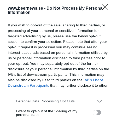
Han växte upp under den tiden och lärde sig en hel del av
den tuffa tiden. Hans farfar jobbade på bryggeriet, precis
www.beernews.se -
Do Not Process My Personal
som hans pappa. Jean började att jobba där tillsammans
Information
med sin pappa.
If you wish to opt-out of the sale, sharing to third parties, or
processing of your personal or sensitive information for
targeted advertising by us, please use the below opt-out
section to confirm your selection. Please note that after your
opt-out request is processed you may continue seeing
interest-based ads based on personal information utilized by
us or personal information disclosed to third parties prior to
your opt-out. You may separately opt-out of the further
disclosure of your personal information by third parties on the
IAB’s list of downstream participants. This information may
also be disclosed by us to third parties on the
IAB’s List of
Downstream Participants
that may further disclose it to other
third parties.
Personal Data Processing Opt Outs
I want to opt-out of the Sharing of my
personal data.