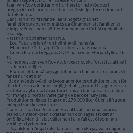
Jean van Roy berättar om hur han i princip föddes i
bryggeriet och hur han sedan lagt åtsklliga tusen timmar i
de lokalerna.
Cantillon är fortfarande i allra högsta grad ett
familjeföretag och det märks på ölnamnen att familjen är
viktig. Många i hans närhet har nämligen fått öl uppkallade
efter sig.
– Nath är döpt efter hans fru.
– Lou Pepe-serien är en hyllning till hans far.
– Mamouche är bryggd för att hedra hans mamma.
– Cuvee Florian bryggdes 2014 när sonen Florian fyllde 18
år.
Nu hoppas Jean van Roy att bryggeriet ska fortsätta att gå i
arv inom familjen.
– Florian jobbar på bryggeriet nu och han är intresserad. Vi
får se hur det blir.
I dag används två olika byggnader för produktionen, och för
den intresserade finns möjlighet att gå runt i bryggeriet och
se delar av ytorna. Dessutom finns en bar som är ett måste
för många ölnördar varje gång de besöker Bryssel.
Produktionen ligger i dag runt 270 000 liter öl, en siffra som
många tror ska vara större.
När vi till slut ber Jean van Roy att välja ut sina favoriter
bland Cantillon-ölen skrattar han och säger att det är
omöjligt. Men till slut väljer han i alla fall ett öl som han
verkligen tycker om.
– Jag älskar många frukt-lambics, men ska jag välja någon öl
får det bli Bruocsella 1900 Grand Cru som är utan frukt.