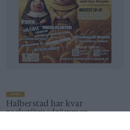
NYHET
Halberstad har kvar
rockstjärnedrömmen
Publicerat
2018-09-17