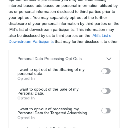
interest-based ads based on personal information utilized by
kvadratmeter där vi kan erbjuda större event och
us or personal information disclosed to third parties prior to
dryckesmässor mm.
your opt-out. You may separately opt-out of the further
disclosure of your personal information by third parties on the
Vad var det sämsta med 2021 på ditt bryggeri?
IAB’s list of downstream participants. This information may
– Det får nog bli flytten även här även då det indirekt
also be disclosed by us to third parties on the
IAB’s List of
Downstream Participants
that may further disclose it to other
hör ihop. Bygget drog ut på tiden på grund av
third parties.
kraftiga förseningar av diverse material som gjorde
att produktionen stod stilla en längre tid än
Personal Data Processing Opt Outs
planerat. Frustrerande att inte kunna påverka saker
I want to opt-out of the Sharing of my
själv men nu är vi igång igen för fullt. Det positiva
personal data.
Opted In
med stillaståendet , om något, var väl att vi duckade
ganska höga elkostnader.
I want to opt-out of the Sale of my
Personal Data.
Vad skulle ett beslut om gårdsförsäljning betyda
Opted In
för er?
I want to opt-out of processing my
Personal Data for Targeted Advertising.
– Ganska mycket. Vår nya positionering är i ett
Opted In
handelsområde där vi skulle kunna få till ett bra