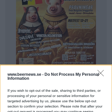
www.beernews.se -
Do Not Process My Personal
– Bäst är flytten av bryggeriet till lokalare delar av
Information
Linköping, ett stenkast från centralstationen. Här
If you wish to opt-out of the sale, sharing to third parties, or
kommer vi bland annat kunna erbjuda provningar
processing of your personal or sensitive information for
mer lättillgängligt i vårt nybyggda taproom och
targeted advertising by us, please use the below opt-out
under hösten investerade vi även i närliggande
section to confirm your selection. Please note that after your
restaurang vilket möjliggjorde att vi fick cirka 1200
opt-out request is processed you may continue seeing