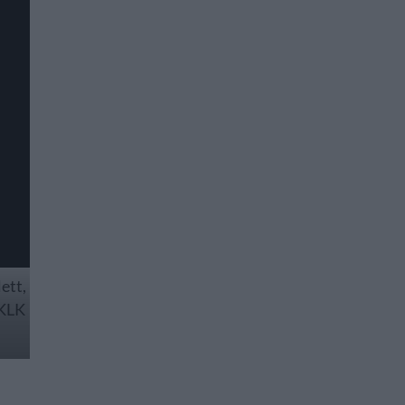
ett,
PKLK
n