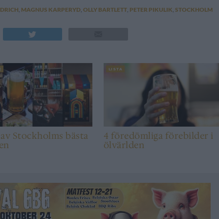
IDRICH
,
MAGNUS KARPERYD
,
OLLY BARTLETT
,
PETER PIKULIK
,
STOCKHOLM
E
LISTA
 av Stockholms bästa
4 föredömliga förebilder i
len
ölvärlden