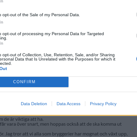
In
o opt-out of the Sale of my Personal Data.
In
to opt-out of processing my Personal Data for Targeted
ing.
In
o opt-out of Collection, Use, Retention, Sale, and/or Sharing
ersonal Data that Is Unrelated with the Purposes for which it
lected.
Out
CONFIRM
det kommer mer nya öl än någonsin, säger Olly Bartlett.
att tänka nytt under krisen och att det har varit nyttigt.
Data Deletion
Data Access
Privacy Policy
skt gjort. Vi ska göra både kimchi och vinäger framöver, säger han.
t fått tänka sig för med sina kostnader, och det har också varit
m de är viktiga att ha.
a får vara över snart, men hoppas också att de ska komma ut
gör. Jag tror att vi alla som bryggerier har mognat och växt upp,