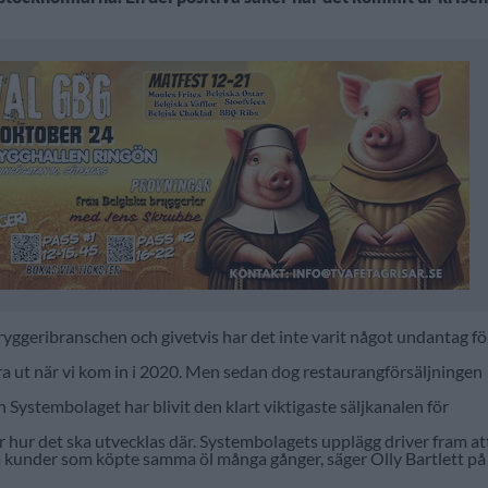
ryggeribranschen och givetvis har det inte varit något undantag fö
ra ut när vi kom in i 2020. Men sedan dog restaurangförsäljningen
Systembolaget har blivit den klart viktigaste säljkanalen för
för hur det ska utvecklas där. Systembolagets upplägg driver fram at
a ha kunder som köpte samma öl många gånger, säger Olly Bartlett på