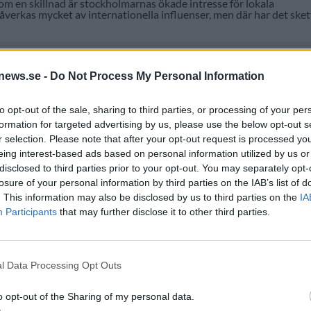
som en skillnad är stockholmarnas ökade intresse för lokala
verkas mycket av internationella influenser, men där har det sket
news.se -
Do Not Process My Personal Information
to opt-out of the sale, sharing to third parties, or processing of your per
formation for targeted advertising by us, please use the below opt-out s
r selection. Please note that after your opt-out request is processed y
eing interest-based ads based on personal information utilized by us or
disclosed to third parties prior to your opt-out. You may separately opt-
losure of your personal information by third parties on the IAB’s list of
. This information may also be disclosed by us to third parties on the
IA
Participants
that may further disclose it to other third parties.
 lokala öl på ett annat sätt, säger Craig Donovan på Northern
usgningar i en annars ganska mörk tid.
bolaget i april, och vi ser nu att restaurangen börjar att ta fart.
l Data Processing Opt Outs
så upplevt våren som tuff, men den har också fått honom att
o opt-out of the Sharing of my personal data.
ch försöker göra öl som sticker ut lite mer. Vi hoppas att det ska