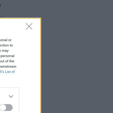
t
sonal or
ection to
ou may
 personal
out of the
 downstream
B’s List of