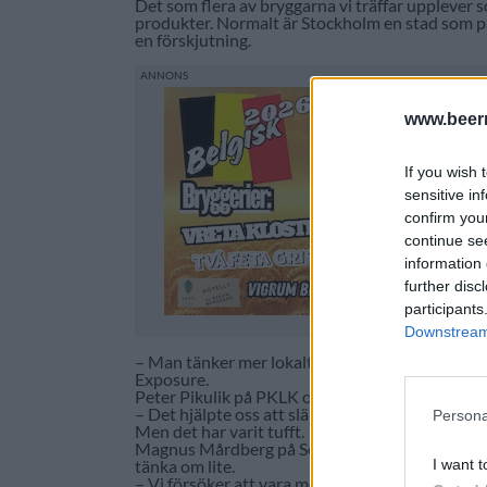
Det som flera av bryggarna vi träffar upplever 
produkter. Normalt är Stockholm en stad som på
en förskjutning.
www.beer
If you wish 
sensitive in
confirm you
continue se
information 
further disc
participants
Downstream 
– Man tänker mer lokalt och är mån om att köpa
Exposure.
Peter Pikulik på PKLK och Big Bones Brew ser lj
– Det hjälpte oss att släppa ett nytt öl på System
Persona
Men det har varit tufft.
Magnus Mårdberg på Södra Maltfabriken har ock
I want t
tänka om lite.
– Vi försöker att vara mer kreativa med våra öl o