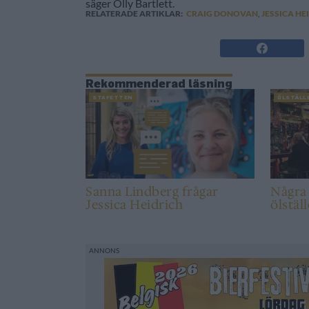
säger Olly Bartlett.
RELATERADE ARTIKLAR:
CRAIG DONOVAN
,
JESSICA HE
Rekommenderad läsning
STAFETTEN
ÖLSTÄLL
Sanna Lindberg frågar
Några
Jessica Heidrich
ölstäl