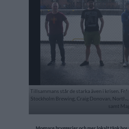
Tillsammans står de starka även i krisen. Fr
Stockholm Brewing, Craig Donovan, Northern
samt Mag
Mognare bryggerier och mer lokalt tänk hos 