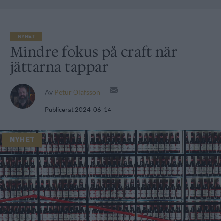
NYHET
Mindre fokus på craft när
jättarna tappar
Av
Petur Olafsson
Publicerat
2024-06-14
NYHET