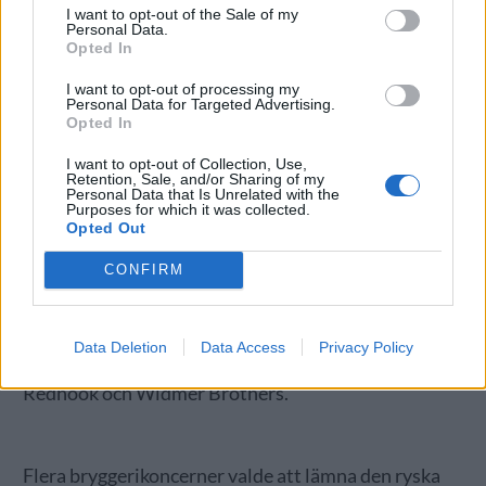
I want to opt-out of the Sale of my
Personal Data.
Opted In
I want to opt-out of processing my
Personal Data for Targeted Advertising.
Opted In
Som helhet minskade dock de stora
I want to opt-out of Collection, Use,
bryggeriföretagens intresse för hantverksöl under
Retention, Sale, and/or Sharing of my
året och flera av dem sålde eller stängde nyligen
Personal Data that Is Unrelated with the
Purposes for which it was collected.
uppköpta hantverksbryggerier för att istället
Opted Out
fokusera på sina globala storsäljare. I USA sålde till
CONFIRM
exempel AB InBev åtta hantverksbryggerier till
Tilray, ett företag som tidigare enbart har
producerat cannabis, men nu också satsar på
Data Deletion
Data Access
Privacy Policy
alkohol. I köpet ingick bland annat Breckenridge,
Redhook och Widmer Brothers.
Flera bryggerikoncerner valde att lämna den ryska