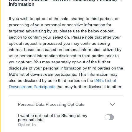
koncernerna. Danska Royal Unibrew köpte upp
Information
hantverksölspionjärerna Nørrebro Bryghus i
Köpenhamn samt Birra Castello i Italien. Carlsberg
If you wish to opt-out of the sale, sharing to third parties, or
processing of your personal or sensitive information for
köpte Waterloo Brewing i Kanada och Heineken tog
targeted advertising by us, please use the below opt-out
över Distell Group i Sydafrika och Namibia.
section to confirm your selection. Please note that after your
opt-out request is processed you may continue seeing
interest-based ads based on personal information utilized by
us or personal information disclosed to third parties prior to
your opt-out. You may separately opt-out of the further
disclosure of your personal information by third parties on the
IAB’s list of downstream participants. This information may
also be disclosed by us to third parties on the
IAB’s List of
Downstream Participants
that may further disclose it to other
third parties.
Personal Data Processing Opt Outs
I want to opt-out of the Sharing of my
personal data.
Opted In