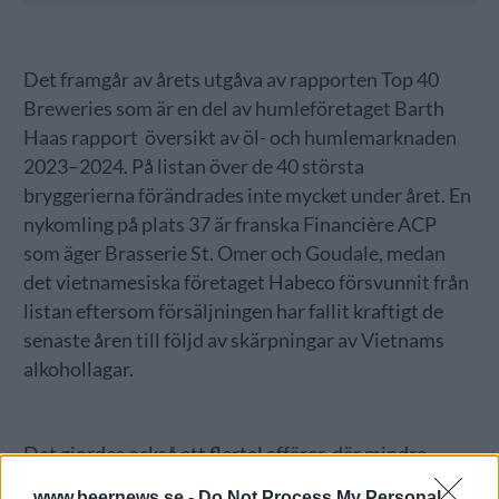
Det framgår av årets utgåva av rapporten Top 40
Breweries som är en del av humleföretaget Barth
Haas rapport översikt av öl- och humlemarknaden
2023–2024. På listan över de 40 största
bryggerierna förändrades inte mycket under året. En
nykomling på plats 37 är franska Financière ACP
som äger Brasserie St. Omer och Goudale, medan
det vietnamesiska företaget Habeco försvunnit från
listan eftersom försäljningen har fallit kraftigt de
senaste åren till följd av skärpningar av Vietnams
alkohollagar.
Det gjordes också ett flertal affärer, där mindre
nationella bryggerier infogades i de globala
www.beernews.se -
Do Not Process My Personal