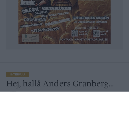
INTERVJU
Hej, hallå Anders Granberg…
Av
Sanna Lindberg
Publicerat
2024-06-13
INTERVJU