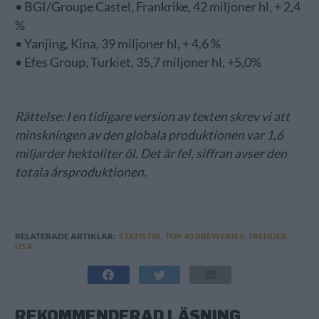
• BGI/Groupe Castel, Frankrike, 42 miljoner hl, + 2,4
%
• Yanjing, Kina, 39 miljoner hl, + 4,6 %
• Efes Group, Turkiet, 35,7 miljoner hl, +5,0%
Rättelse: I en tidigare version av texten skrev vi att
minskningen av den globala produktionen var 1,6
miljarder hektoliter öl. Det är fel, siffran avser den
totala årsproduktionen.
RELATERADE ARTIKLAR:
STATISTIK
,
TOP 40 BREWERIES
,
TRENDER
,
USA
REKOMMENDERAD LÄSNING