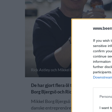
www.beer
If you wish 
sensitive in
confirm you
continue se
information 
further disc
Rick Astley och Mikkel Borg Bjergsö har ett nyt
participants
Downstream 
De har gjort flera öl tillsammans. Nu k
Borg Bjergsö och Rick Astley. Snart är d
Persona
Mikkel Borg Bjergsö är grundare av Mikkell
danske entreprenörens idoler i ungdomen v
I want t