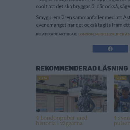
coolt att det ska bryggas öl där också, säg
Smygpremiären sammanfaller med att Astley
evenemanget har det också tagits fram et
RELATERADE ARTIKLAR:
LONDON
,
MIKKELLER
,
RICK A
REKOMMENDERAD LÄSNING
LISTA
LISTA
4 Londonpubar med
4 sve
historia i väggarna
pulse