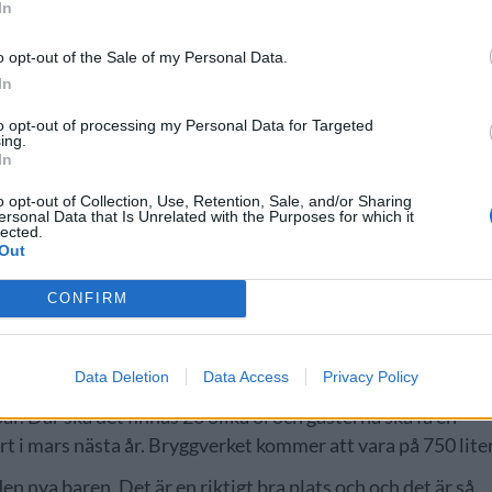
In
o opt-out of the Sale of my Personal Data.
In
to opt-out of processing my Personal Data for Targeted
ing.
In
o opt-out of Collection, Use, Retention, Sale, and/or Sharing
ersonal Data that Is Unrelated with the Purposes for which it
lected.
Out
CONFIRM
er tillsammans. Det är i Exmouth Market i stadsdelen
Data Deletion
Data Access
Privacy Policy
ke. Bygget är inte färdigt ännu, men 26 oktober sker det
. Där ska det finnas 20 olika öl och gästerna ska få en
rt i mars nästa år. Bryggverket kommer att vara på 750 liter
en nya baren. Det är en riktigt bra plats och och det är så