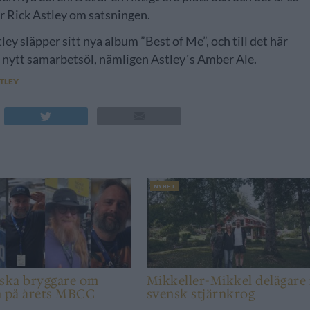
er Rick Astley om satsningen.
 släpper sitt nya album ”Best of Me”, och till det här
t nytt samarbetsöl, nämligen Astley´s Amber Ale.
STLEY
NYHET
nska bryggare om
Mikkeller-Mikkel delägare 
n på årets MBCC
svensk stjärnkrog