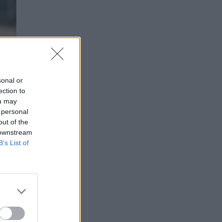
sonal or
ection to
ou may
 personal
out of the
 downstream
B’s List of