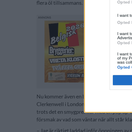
Opted 
flera öl tillsammans.
I want t
Opted 
I want 
Advertis
Opted 
I want t
of my P
was col
Opted 
Nu kommer även en bryggeripub som de äg
Clerkenwell i London som satsningen ska s
trots det en smygpremiär med en pop up-bar
försmak av vad som väntar när allt står kla
– Jag är riktigt laddad inför öppningen av d