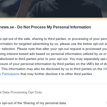
news.se -
Do Not Process My Personal Information
to opt-out of the sale, sharing to third parties, or processing of your per
formation for targeted advertising by us, please use the below opt-out s
r selection. Please note that after your opt-out request is processed y
eing interest-based ads based on personal information utilized by us or
disclosed to third parties prior to your opt-out. You may separately opt-
losure of your personal information by third parties on the IAB’s list of
t projekt på gång.
Foto:
Pressbild.
. This information may also be disclosed by us to third parties on the
IA
Participants
that may further disclose it to other third parties.
ommer det även en bryggeripub som ska ägas av Mikkel
et smygpremiär.
l Data Processing Opt Outs
er, som säljer öl och har barer runt om i världen. En av den
ar popstjärnan Rick Astley och på senare år har de gjort
o opt-out of the Sharing of my personal data.