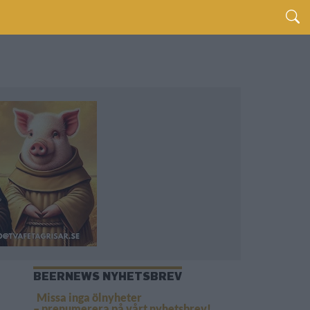
BEERNEWS NYHETSBREV
Missa inga ölnyheter
– prenumerera på vårt nyhetsbrev!