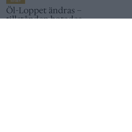
NYHET
Öl-Loppet ändras –
tillstånden hotades
Publicerat
2019-05-09
NYHET