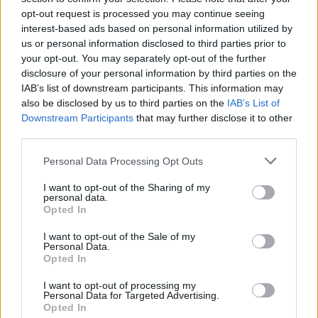
opt-out request is processed you may continue seeing
interest-based ads based on personal information utilized by
us or personal information disclosed to third parties prior to
your opt-out. You may separately opt-out of the further
disclosure of your personal information by third parties on the
IAB’s list of downstream participants. This information may
also be disclosed by us to third parties on the
IAB’s List of
Downstream Participants
that may further disclose it to other
third parties.
Personal Data Processing Opt Outs
I want to opt-out of the Sharing of my
Vad gör man inte för en exklusiv öl? De första i kön till
personal data.
Cantillons blåbärslambic var på plats i 25 timmar innan
Opted In
de fick sina flaskor. Under den tiden hann det regna en
hel del.
Kön till Himmeriget när Cantillon Blåbär släpps är en
I want to opt-out of the Sale of my
Personal Data.
intressant upplevelse. Ölälskare från hela världen samlas
tidigt och i kön dricks det öl och skapas en trevlig stämning.
Opted In
Men allt var inte perfekt den här gången. Under natten och
tidig morgon regnade det ganska rejält på de personer som
I want to opt-out of processing my
köade längst.
Personal Data for Targeted Advertising.
– Vi satt under en presenning i två timmar, det var tur att
Opted In
den fanns, sade amerikanen Eric Linder från sin plats i kön.