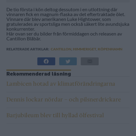
De tio första i kön deltog dessutom i en utlottning där
vinnaren fick en magnum-flaska av det eftertraktade ölet.
Vinnare där blev amerikanen Luke Hightower, som
gratulerades av sportsliga men också säkert lite avundsjuka
konkurrenter.
Här ovan ser du bilder från förmiddagen och releasen av
Cantillon Blåbär.
RELATERADE ARTIKLAR:
CANTILLON
,
HIMMERIGET
,
KÖPENHAMN
Rekommenderad läsning
Lambicen hotad av klimatförändringarna
Dennis lockar nördar – och pilsnerdrickare
Barjubileum blev till hyllad ölfestival