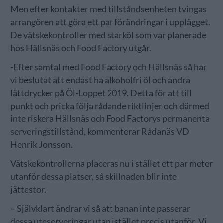
Men efter kontakter med tillståndsenheten tvingas
arrangören att göra ett par förändringar i upplägget.
De vätskekontroller med starköl som var planerade
hos Hällsnäs och Food Factory utgår.
-Efter samtal med Food Factory och Hällsnäs så har
vi beslutat att endast ha alkoholfri öl och andra
lättdrycker på Öl-Loppet 2019. Detta för att till
punkt och pricka följa rådande riktlinjer och därmed
inte riskera Hällsnäs och Food Factorys permanenta
serveringstillstånd, kommenterar Rådanäs VD
Henrik Jonsson.
Vätskekontrollerna placeras nu i stället ett par meter
utanför dessa platser, så skillnaden blir inte
jättestor.
– Självklart ändrar vi så att banan inte passerar
dessa uteserveringar utan istället precis utanför. Vi