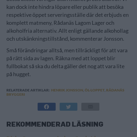
kan dock inte hindra löpare eller publik att besöka
respektive öppet serveringsställe där det erbjuds en
komplett matmeny, Rådanäs Lagom Lager och
alkoholfria alternativ. Allt enligt gällande alkohollag
och utskänkningstillstånd, kommenterar Jonsson.
Små förändringar alltså, men tillräckligt för att vara
på rätt sida av lagen. Räkna med att loppet blir
fullbokat så ska du delta gäller det nog att vara lite
på hugget.
RELATERADE ARTIKLAR:
HENRIK JONSSON
,
ÖL-LOPPET
,
RÅDANÄS
BRYGGERI
REKOMMENDERAD LÄSNING