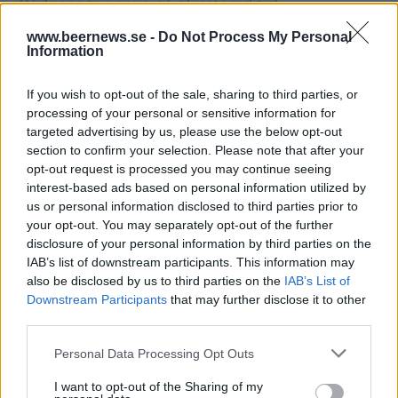
Rådanäs tar paus på obestämd tid
www.beernews.se -
Do Not Process My Personal
Ölgäris kampanjar för en tryggare ölkultur
Information
If you wish to opt-out of the sale, sharing to third parties, or
Korngårdens lager av humle tömdes snabbt
processing of your personal or sensitive information for
targeted advertising by us, please use the below opt-out
section to confirm your selection. Please note that after your
opt-out request is processed you may continue seeing
interest-based ads based on personal information utilized by
us or personal information disclosed to third parties prior to
your opt-out. You may separately opt-out of the further
disclosure of your personal information by third parties on the
IAB’s list of downstream participants. This information may
also be disclosed by us to third parties on the
IAB’s List of
Downstream Participants
that may further disclose it to other
third parties.
Personal Data Processing Opt Outs
I want to opt-out of the Sharing of my