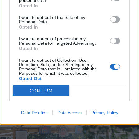
personal data.
Opted In
I want to opt-out of the Sale of my
Personal Data.
Opted In
I want to opt-out of processing my
Personal Data for Targeted Advertising.
Opted In
ALLMÄNT
I want to opt-out of Collection, Use,
Mikkeller satsar på
Retention, Sale, and/or Sharing of my
Personal Data that Is Unrelated with the
sommarbar i Malmö
Purposes for which it was collected.
Opted Out
Publicerat
2019-05-09
CONFIRM
ALLMÄNT
Data Deletion
Data Access
Privacy Policy