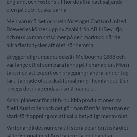
England, och Foster’s tillhör de allra bäst säljande
ölen på de brittiska öarna.
Men varumärket och hela företaget Carlton United
Breweries köptes upp av Asahi från AB InBev i fjol
och nu ska man satsa mer på den marknad där de
allra flesta tycker att ölet hör hemma.
Bryggeriet grundades också i Melbourne 1888 och
var länge ett öl som bara fanns på hemmaplan. Men i
takt med att export och bryggning i andra länder tog
fart, tappade ölet också försäljning i hemlandet. Där
bryggs det i dag endast i små mängder.
Asahi planerar för att fyrdubbla produktionen av
ölet i Australien och det gör man förstås inte utan en
stark förhoppning om att sälja betydligt mer av ölet.
Varför är då det numera till stora delar brittiska ölet
så förknippat med Australien? Ja, det handlar