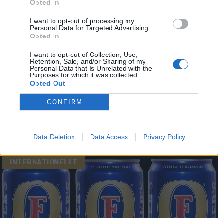
Opted In
I want to opt-out of processing my
Personal Data for Targeted Advertising.
Opted In
I want to opt-out of Collection, Use,
Retention, Sale, and/or Sharing of my
INTERNATIONELLT
Personal Data that Is Unrelated with the
Purposes for which it was collected.
Nu ska Foster’s göra
Opted Out
comeback i Australien
CONFIRM
Av
Ronny Karlsson
Publicerat
2021-04-15
Data Deletion
Data Access
Privacy Policy
INTERNATIONELLT