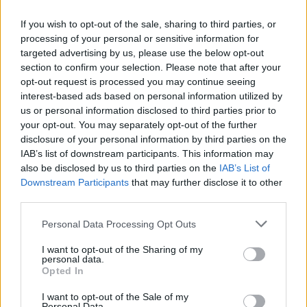
vi som bransch arbeta tillsammans. I
If you wish to opt-out of the sale, sharing to third parties, or
Dryckesbranschens Klimatinitiativ har vi hittat en
processing of your personal or sensitive information for
bra form för detta. Här är vi inte konkurrenter utan
targeted advertising by us, please use the below opt-out
bara goda branschkollegor som jobbar tillsammans
section to confirm your selection. Please note that after your
opt-out request is processed you may continue seeing
och inspireras av varandra för att minska vårt
interest-based ads based on personal information utilized by
klimatavtryck, säger Anna-Karin Fondberg, vd
us or personal information disclosed to third parties prior to
Sveriges Bryggerier.
your opt-out. You may separately opt-out of the further
disclosure of your personal information by third parties on the
Rapporten visar att 99 procent av
IAB’s list of downstream participants. This information may
energianvändningen hos de deltagande företagen är
also be disclosed by us to third parties on the
IAB’s List of
fossilfri. I stället är det förpackningar som är det
Downstream Participants
that may further disclose it to other
third parties.
stora problemet. 77 procent av branschens
klimatpåverkan kommer därifrån. Transporter står
Personal Data Processing Opt Outs
för cirka 20 procent av dagens mijlöpåverkan. Nu är
I want to opt-out of the Sharing of my
planen att branschen tillsammans ska jobba vidare
personal data.
med frågorna för att nå bättre resultat. Framför allt
Opted In
när de gäller transporter har det skett en positiv
I want to opt-out of the Sale of my
Personal Data.