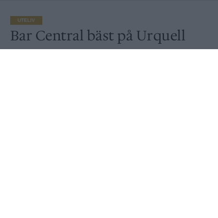
UTELIV
Bar Central bäst på Urquell
Publicerat
2016-09-30
UTELIV