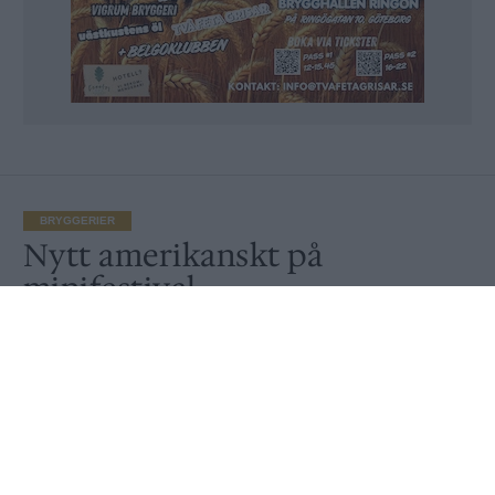
BRYGGERIER
Nytt amerikanskt på
minifestival
Publicerat
2016-09-30
Sugen på ny amerikansk öl? En bra chans att prova
sig fram är hos Taproom i Malmö 22 oktober då det
erbjuds smakprov från en hel del bryggerier.