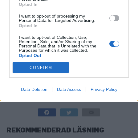
de karismatiska dragen av sötma, bitterhet och
Opted In
karamellisering. Temperaturen i en upphälld pilsner
I want to opt-out of processing my
ska vara mellan fyra och åtta grader och skummet
Personal Data for Targeted Advertising.
Opted In
ska fastna på glaset.
I want to opt-out of Collection, Use,
I år var fyra ställen nominerade till priset. Segern
Retention, Sale, and/or Sharing of my
Personal Data that Is Unrelated with the
togs hem av Bar Central på Birger Jarlsgatan i
Purposes for which it was collected.
Opted Out
Stockholm. Tvåa kom Gyllene Prag i Göteborg.
Övriga nominerade var Bishops Arms Savoy, Malmö,
CONFIRM
och Häktet Ölbaren i Stockholm.
Data Deletion
Data Access
Privacy Policy
RELATERADE ARTIKLAR:
GÖTEBORG
,
STOCKHOLM
,
URQUELL
REKOMMENDERAD LÄSNING