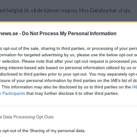
med belgisk öl, så de känner mig nu. Hos Galatea har vi sju
drew ska rangordna ölländer så kommer Belgien först.
news.se -
Do Not Process My Personal Information
ag förälskade mig och den har varit i topp för mig sen dess.
to opt-out of the sale, sharing to third parties, or processing of your per
h den kärlek och omsorgen om ölen gör det till mitt
formation for targeted advertising by us, please use the below opt-out s
r selection. Please note that after your opt-out request is processed y
eing interest-based ads based on personal information utilized by us or
disclosed to third parties prior to your opt-out. You may separately opt-
losure of your personal information by third parties on the IAB’s list of
. This information may also be disclosed by us to third parties on the
IA
Participants
that may further disclose it to other third parties.
l Data Processing Opt Outs
o opt-out of the Sharing of my personal data.