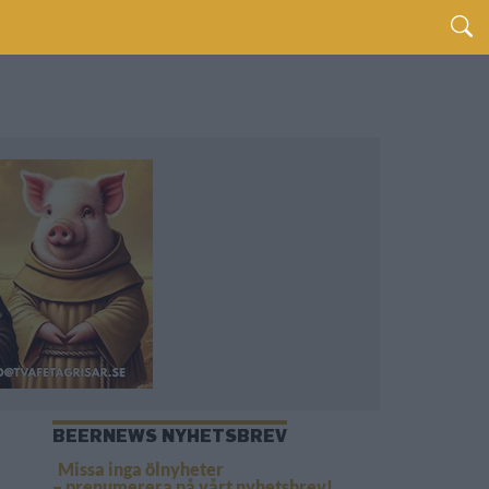
BEERNEWS NYHETSBREV
Missa inga ölnyheter
– prenumerera på vårt nyhetsbrev!