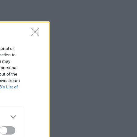
sonal or
ection to
ou may
 personal
out of the
 downstream
B’s List of