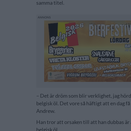
samma titel.
– Det är dröm som blir verklighet, jag hör
belgisk öl. Det vore så häftigt att en dag få
Andrew.
Han tror att orsaken till att han dubbas 
belgisk öl.