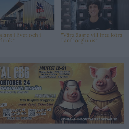
lans i livet och i
”Våra ägare vill inte köra
klunk”
Lamborghinis”