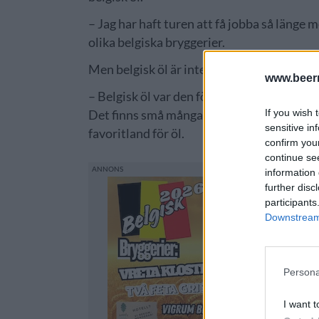
– Jag har haft turen att få jobba så länge 
olika belgiska bryggerier.
Men belgisk öl är inte bara arbete, om An
www.beer
– Belgisk öl var den första kategorin som j
If you wish 
Det finns små många olika stilar, arvet oc
sensitive in
favoritland för öl.
confirm you
continue se
information 
further disc
participants
Downstream 
Persona
I want t