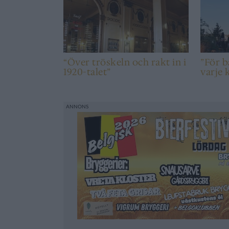
“Över tröskeln och rakt in i
”För ba
1920-talet”
varje 