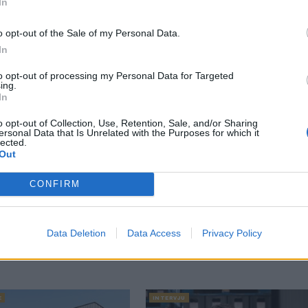
In
o opt-out of the Sale of my Personal Data.
ra ära. Andrew skrattar och svarar nej på frågan om han få
In
to opt-out of processing my Personal Data for Targeted
i jobbchatten, vi kanske firar med att dela nån fin trappist
ing.
In
o opt-out of Collection, Use, Retention, Sale, and/or Sharing
en det är inget jag kommer att tala om för alla jag möter.
ersonal Data that Is Unrelated with the Purposes for which it
lected.
ina amerikanska vänner i stället, fortsätter han och skrattar
Out
ssel i samband med den belgiska ölveckan.
CONFIRM
Data Deletion
Data Access
Privacy Policy
E
INTERVJU