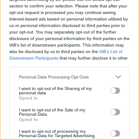
– Domstolen har på ett systematiskt och
section to confirm your selection. Please note that after your
opt-out request is processed you may continue seeing
pedagogiskt sätt förklarat varför den ska falla. Det
interest-based ads based on personal information utilized by
här är min kanske största yrkesmässiga framgång,
us or personal information disclosed to third parties prior to
säger Alkoholgranskningsmannen Mattias
your opt-out. You may separately opt-out of the further
Grundström, som jobbat hårt med frågan.
disclosure of your personal information by third parties on the
IAB’s list of downstream participants. This information may
Det hela började med att Konsumentverket fällde
also be disclosed by us to third parties on the
IAB’s List of
whiskyproducenten Mackmyra för att ha använt
Downstream Participants
that may further disclose it to other
third parties.
bilder som inte var tillräckligt neutrala i en reklam.
Detta ärende överklagades och har nu fått sin dom.
Personal Data Processing Opt Outs
Den här domen kan visserligen överklagas till
I want to opt-out of the Sharing of my
Högsta Domstolen, men Grundström är säker på att
personal data.
den dom som nu kommit lär bestå.
Opted In
– Nu kan man visa en bild på en drink i en
I want to opt-out of the Sale of my
Personal Data.
vodkareklam eller från tillverkningen av öl, menar
Opted In
han.
I want to opt-out of processing my
Personal Data for Targeted Advertising.
Även om bildregeln försvinner, så finns det