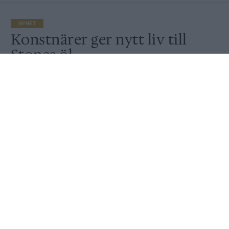
NYHET
Konstnärer ger nytt liv till
Stones öl
Av
Ronny Karlsson
Publicerat
2021-03-29
NYHET