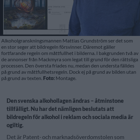
Alkoholgranskningsmannen Mattias Grundström ser det som
en stor seger att bildregeln försvinner. Däremot gäller
fortfarande regeln om måttfullhet i bilderna. I bakgrunden två av
de annonser från Mackmyra som legat till grund för den rättsliga
processen. Den översta friades nu, medan den understa fälldes
på grund av måttfullhetsregeln. Dock ej på grund av bilden utan
på grund av texten.
Foto:
Montage.
Den svenska alkohollagen ändras – åtminstone
tillfälligt. Nu har det nämligen beslutats att
bildregeln för alkohol i reklam och sociala media är
ogiltig.
Det är Patent- och marknadsöverdomstolen som