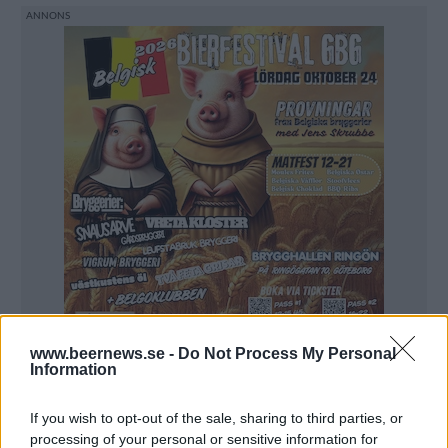
www.beernews.se -
Do Not Process My Personal
Information
Det är nya tider för barer och restauranger i Sverige. Nya
If you wish to opt-out of the sale, sharing to third parties, or
tider och sämre tider. Men än så länge kämpar de flesta
vidare trots lägre intäkter. Brewers Beer Bar har två barer i
processing of your personal or sensitive information for