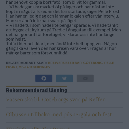
har behövt koppla bort fatöl som blivit för gammal.
– Vi hade ganska mycket öl på lager och har nästan inte
köpt in något alls sedan det här startade, säger Pelle Frost.
Han har en ledig dag och lämnar lokalen efter vår intervju.
Han ser ändå inte nattsvart på läget.
– Vi hade tur som hade lite pengar sparade. Vi hade tänkt
att bygga ett kylrum på Tredje Långgatan till exempel. Men
det här gör ont för företaget, vi klarar oss inte hur länge
som helst.
Tuffa tider helt klart, men ändå inte helt uppgivet. Någon
gång ska väl även den här krisen vara över. Frågan är hur
många barer som försvunnit då.
RELATERADE ARTIKLAR:
BREWERS BEER BAR
,
GÖTEBORG
,
PELLE
FROST
,
VICTOR BERNKLEV
Rekommenderad läsning
Vassen ska bli Göteborgs svar på Reffen
Ölbussen tillbaka med pilsnergala och fest