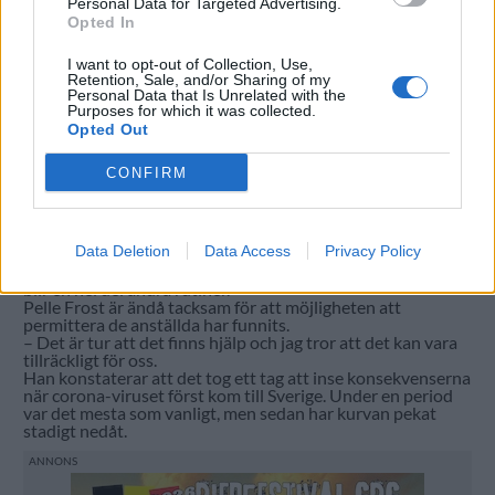
Personal Data for Targeted Advertising.
Opted In
I want to opt-out of Collection, Use,
Retention, Sale, and/or Sharing of my
Personal Data that Is Unrelated with the
Purposes for which it was collected.
Opted Out
CONFIRM
Han saknar sina kollegor som permitterats, och det är bara
på lördagar som det är två personer som jobbar i baren. En
normal lördag är det fyra eller fem personer som jobbar
bara i baren.
Data Deletion
Data Access
Privacy Policy
– I lördags öppnade jag vid lunch och sedan kom Pelle vid
fem. Dessutom jobbar jag 16 timmar i stället för 40 så det
blir en hel del andra rutiner.
Pelle Frost är ändå tacksam för att möjligheten att
permittera de anställda har funnits.
– Det är tur att det finns hjälp och jag tror att det kan vara
tillräckligt för oss.
Han konstaterar att det tog ett tag att inse konsekvenserna
när corona-viruset först kom till Sverige. Under en period
var det mesta som vanligt, men sedan har kurvan pekat
stadigt nedåt.