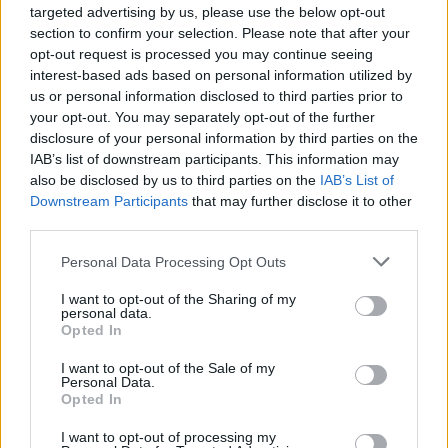
Göteborg och vårt besök på Magasinsgatan strax efter
targeted advertising by us, please use the below opt-out
öppning en tisdag vittnade om att utelivet får stå tillbaka
section to confirm your selection. Please note that after your
för många svenskar.
– Vi pendlar mellan en tredjedel och hälften av normala
opt-out request is processed you may continue seeing
intäkter. Oftare bara en tredjedel numera. En kollega sade
interest-based ads based on personal information utilized by
att veckoförsäljningen nu är ungefär som en bra fredag, och
us or personal information disclosed to third parties prior to
det stämmer ganska bra, säger Pelle Frost, en av grundarna
av baren.
your opt-out. You may separately opt-out of the further
Vid 17-tiden är det fyra gäster och jag på plats och det är
disclosure of your personal information by third parties on the
inga problem att hålla de avstånd som krävs i corona-tider. I
IAB’s list of downstream participants. This information may
baren jobbar Victor Bernklev och han har bara sällskap av
en person i köket.
also be disclosed by us to third parties on the
IAB’s List of
– Det är fruktansvärt att jobba så här, tiden har aldrig gått
Downstream Participants
that may further disclose it to other
så långsamt som den gör nu, säger Bernklev.
third parties.
Personal Data Processing Opt Outs
I want to opt-out of the Sharing of my
personal data.
Opted In
I want to opt-out of the Sale of my
Personal Data.
Opted In
I want to opt-out of processing my