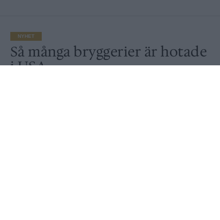
NYHET
Så många bryggerier är hotade
i USA
Av
Ronny Karlsson
Publicerat
2020-04-08
NYHET