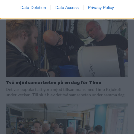
mjöd.
Data Deletion
Data Access
Privacy Policy
Två mjödsamarbeten på en dag för Timo
Det var populärt att göra mjöd tillsammans med Timo Krjukoff
under veckan. Till slut blev det två samarbeten under samma dag.