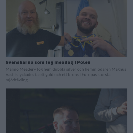
Svenskarna som tog meadalj i Polen
Malmö Meadery tog hem dubbla silver och hemmjödaren Magnus
Vasilis lyckades ta ett guld och ett brons i Europas största
mjödtävling.