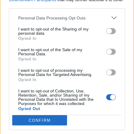
third parties.
Malmö Meadery tog hem medaljer i Polen
Personal Data Processing Opt Outs
Satsningen på Malmö Meadery börjar nu även få internationell
I want to opt-out of the Sharing of my
uppmärksamhet. Vid en stor mjödtävling i Polen blev det två
personal data.
medaljer, varav ett...
Opted In
I want to opt-out of the Sale of my
Personal Data.
Opted In
I want to opt-out of processing my
Personal Data for Targeted Advertising.
Opted In
I want to opt-out of Collection, Use,
Retention, Sale, and/or Sharing of my
Personal Data that Is Unrelated with the
Purposes for which it was collected.
Opted Out
Hyllade mjöd dyker upp på Systembolaget
CONFIRM
De är uppskattade över hela världen och har vunnit flera fina
priser. Nu väntar premiär på Systembolagets hyllor för Sahtipajas