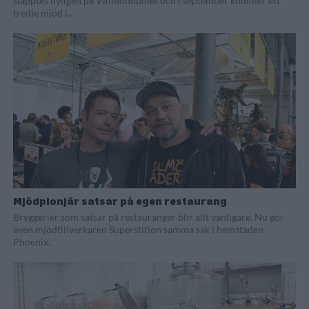
släpptes nyligen på Vinmonopolet och i september kommer ett
tredje mjöd i...
Mjödpionjär satsar på egen restaurang
Bryggerier som satsar på restauranger blir allt vanligare. Nu gör
även mjödtillverkaren Superstition samma sak i hemstaden
Phoenix.