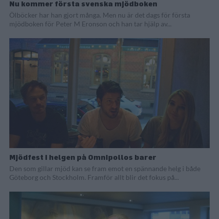
Nu kommer första svenska mjödboken
Ölböcker har han gjort många. Men nu är det dags för första
mjödboken för Peter M Eronson och han tar hjälp av...
Mjödfest i helgen på Omnipollos barer
Den som gillar mjöd kan se fram emot en spännande helg i både
Göteborg och Stockholm. Framför allt blir det fokus på...