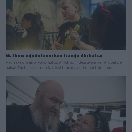
Nu finns mjödet som kan främja din hälsa
Vad sägs om en alkoholhaltig dryck som dessutom ger dig bättre
hälsa? Nu lanseras den faktiskt i form av ett medeltida mjöd.