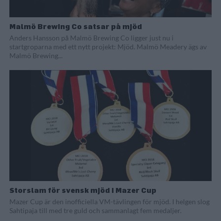
Malmö Brewing Co satsar på mjöd
Anders Hansson på Malmö Brewing Co ligger just nu i
startgroparna med ett nytt projekt: Mjöd. Malmö Meadery ägs av
Malmö Brewing...
Storslam för svensk mjöd i Mazer Cup
Mazer Cup är den inofficiella VM-tävlingen för mjöd. I helgen slog
Sahtipaja till med tre guld och sammanlagt fem medaljer.