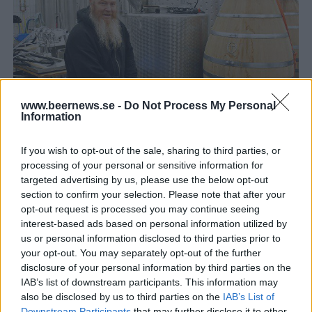
www.beernews.se -
Do Not Process My Personal
Information
Anders satsar stort på mjödproduktion
Det började i liten skala på övervåningen hos Taproom. Men nu
If you wish to opt-out of the sale, sharing to third parties, or
satsar Anders Hansson betydligt större på mjöd och hard seltzer
i...
processing of your personal or sensitive information for
targeted advertising by us, please use the below opt-out
section to confirm your selection. Please note that after your
opt-out request is processed you may continue seeing
interest-based ads based on personal information utilized by
us or personal information disclosed to third parties prior to
your opt-out. You may separately opt-out of the further
disclosure of your personal information by third parties on the
IAB’s list of downstream participants. This information may
also be disclosed by us to third parties on the
IAB’s List of
Downstream Participants
that may further disclose it to other