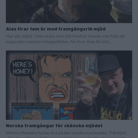
Alex firar fem år med framgångsrik mjöd
Han gör mjöd i liten skala, men det hindrar honom inte från att
toppa den svenska Untappdlistan. Nu firar Alex Ek och...
Norska framgångar för skånska mjödet
Malmö Meadery lyckas bra på den norska marknaden. Två mjöd