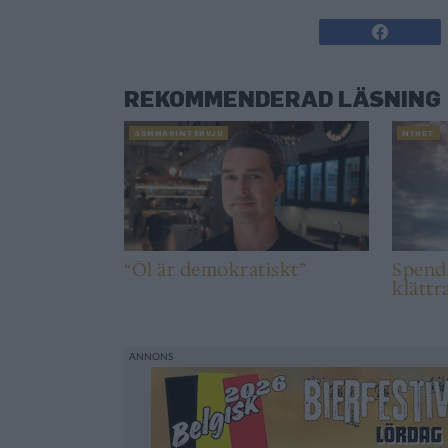
REKOMMENDERAD LÄSNING
SOMMARINTERVJU
NYHET
“Öl är demokratiskt”
Spendr
klättr