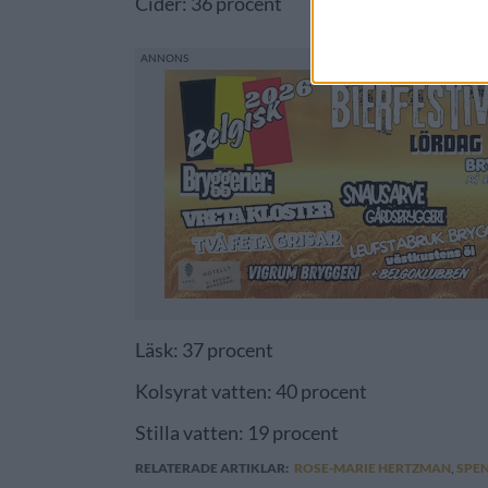
Cider: 36 procent
Läsk: 37 procent
Kolsyrat vatten: 40 procent
Stilla vatten: 19 procent
RELATERADE ARTIKLAR:
ROSE-MARIE HERTZMAN
,
SPE