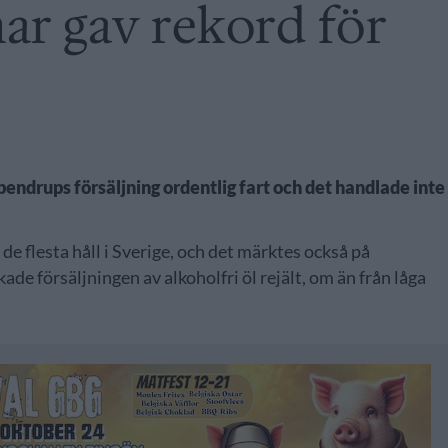
r gav rekord för
ndrups försäljning ordentlig fart och det handlade inte
e flesta håll i Sverige, och det märktes också på
de försäljningen av alkoholfri öl rejält, om än från låga