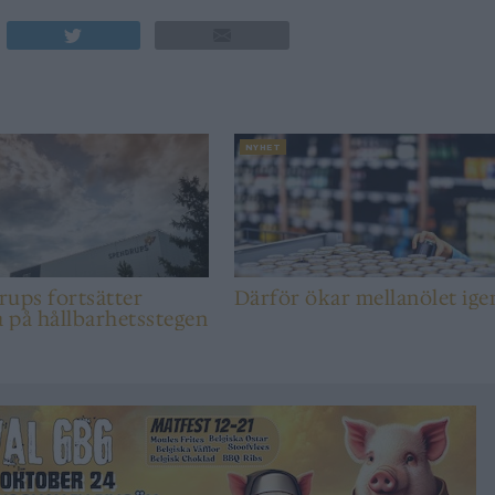
NYHET
ups fortsätter
Därför ökar mellanölet ige
a på hållbarhetsstegen