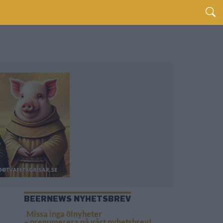
BEERNEWS NYHETSBREV
Missa inga ölnyheter
– prenumerera på vårt nyhetsbrev!