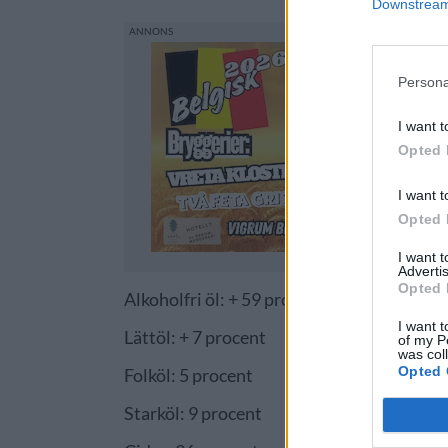
Downstream 
Persona
I want t
Opted 
I want t
Opted 
I want 
Advertis
Opted 
Alkoholfri öl: + 59 procent
I want t
Lättöl: + 7 procent
of my P
was col
Opted 
Folköl: 5 procent
Starköl: 9 procent