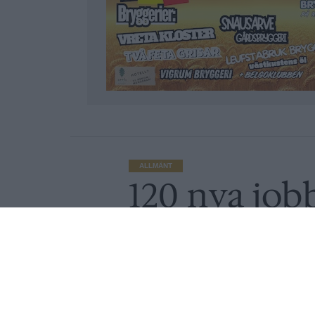
ALLMÄNT
120 nya job
River satsar
Publicerat
2018-09-13