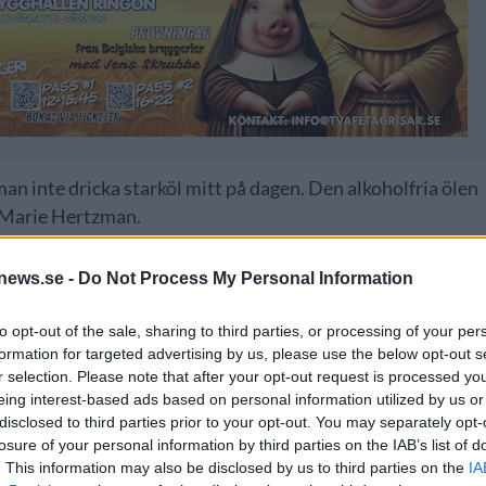
man inte dricka starköl mitt på dagen. Den alkoholfria ölen
e-Marie Hertzman.
r alkoholfri öl i Sverige och de noterade också en ökning
news.se -
Do Not Process My Personal Information
s är nöjda med sin 59-procentiga ökning.
der sommaren.
to opt-out of the sale, sharing to third parties, or processing of your per
formation for targeted advertising by us, please use the below opt-out s
 vädret, men även om fotbolls-VM. Kolsyrat vatten har gått
r selection. Please note that after your opt-out request is processed y
ed värmen att göra, säger Hertzman.
eing interest-based ads based on personal information utilized by us or
disclosed to third parties prior to your opt-out. You may separately opt-
ps under den gångna sommaren, från maj till augusti.
losure of your personal information by third parties on the IAB’s list of
.
. This information may also be disclosed by us to third parties on the
IA