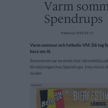
Varm somma
Spendrups
Publicerat
2018-09-13
Varm sommar och fotbolls-VM. Då tog Spe
bara om öl.
Sommaren var en enda stor värmebölja på d
försäljningen hos Spendrups. Inte minst öka
nivåer.