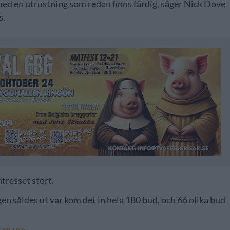
med en utrustning som redan finns färdig, säger Nick Dove
s.
ntresset stort.
n såldes ut var kom det in hela 180 bud, och 66 olika bud
GAR
,
USA