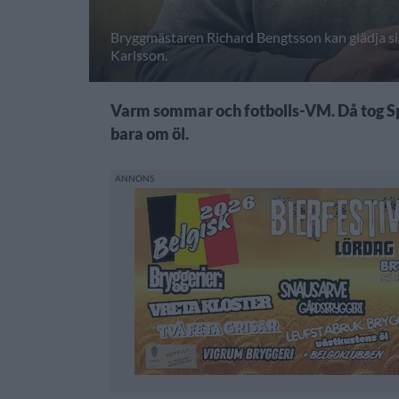
Bryggmästaren Richard Bengtsson kan glädja si
Karlsson.
Varm sommar och fotbolls-VM. Då tog Spe
bara om öl.