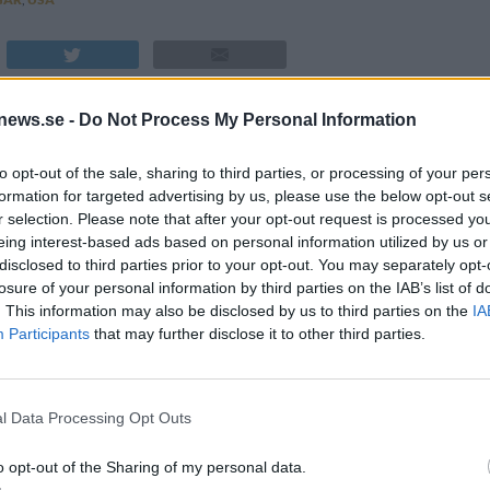
news.se -
Do Not Process My Personal Information
NYHET
to opt-out of the sale, sharing to third parties, or processing of your per
formation for targeted advertising by us, please use the below opt-out s
r selection. Please note that after your opt-out request is processed y
eing interest-based ads based on personal information utilized by us or
disclosed to third parties prior to your opt-out. You may separately opt-
losure of your personal information by third parties on the IAB’s list of
. This information may also be disclosed by us to third parties on the
IA
kansk bojkott –
Bryggerierna som ingjuter
 ölförsäljningen på 20
spänning – mot alla odds
Participants
that may further disclose it to other third parties.
l Data Processing Opt Outs
o opt-out of the Sharing of my personal data.