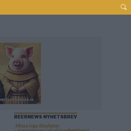
BEERNEWS NYHETSBREV
Missa inga ölnyheter
– prenumerera på vårt nyhetsbrev!