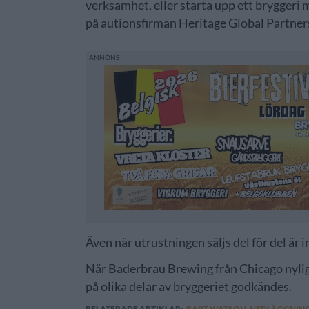
verksamhet, eller starta upp ett bryggeri 
på autionsfirman Heritage Global Partner
Även när utrustningen säljs del för del är i
När Baderbrau Brewing från Chicago nylige
på olika delar av bryggeriet godkändes.
RELATERADE ARTIKLAR:
BART WATSON
,
NEDLÄGGNIN