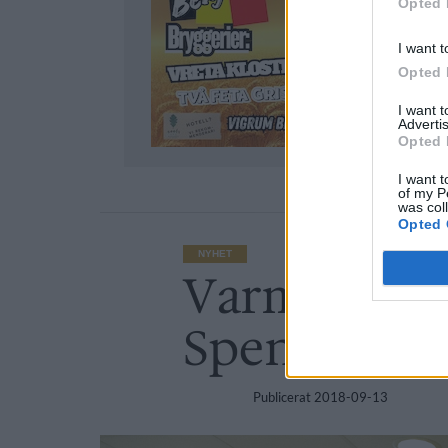
Opted 
I want t
Opted 
I want 
Advertis
Opted 
I want t
of my P
was col
Opted 
NYHET
Varm somma
Spendrups
Publicerat
2018-09-13