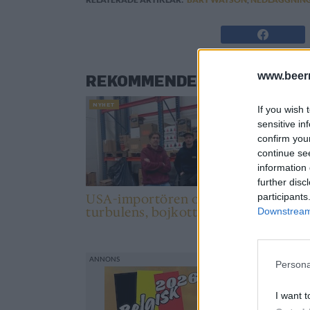
www.beer
REKOMMENDERAD LÄSNING
NYHET
NYHET
If you wish 
sensitive in
confirm you
continue se
information 
further disc
participants
USA-importören om
Ameri
turbulens, bojkott och
lägsta
Downstream 
Bolaget
år
Persona
I want t