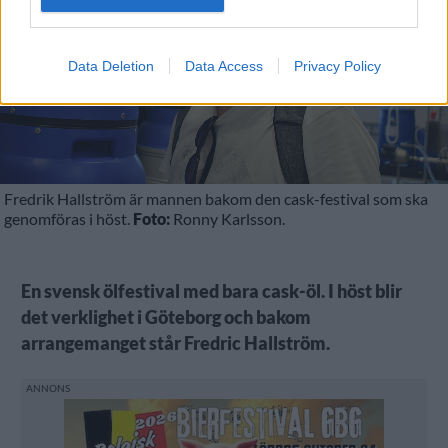
Data Deletion
Data Access
Privacy Policy
Fredrik Hallström är mannen bakom den cask-festival som ska
genomföras i höst.
Foto:
Ronny Karlsson.
En svensk ölfestival med bara cask-öl. I höst blir
det verklighet i Göteborg och bakom
arrangemanget står Fredric Hallström.