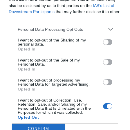
also be disclosed by us to third parties on the
IAB’s List of
Downstream Participants
that may further disclose it to other
third parties.
Personal Data Processing Opt Outs
I want to opt-out of the Sharing of my
personal data.
Opted In
UTELIV
I want to opt-out of the Sale of my
Cask-öl sätts i fokus på ny
Personal Data.
Opted In
ölfestival
I want to opt-out of processing my
Personal Data for Targeted Advertising.
Publicerat
2018-06-12
Opted In
I want to opt-out of Collection, Use,
UTELIV
Retention, Sale, and/or Sharing of my
Personal Data that Is Unrelated with the
Purposes for which it was collected.
Opted Out
CONFIRM