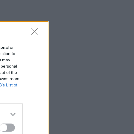
sonal or
ection to
ou may
 personal
out of the
 downstream
B’s List of