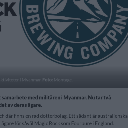
ktiviteter i Myanmar.
Foto:
Montage.
sitt samarbete med militären i Myanmar. Nu tar två
det av deras ägare.
och där finns en rad dotterbolag. Ett sådant är australienska
 ägare för såväl Magic Rock som Fourpure i England.