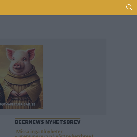
BEERNEWS NYHETSBREV
Missa inga ölnyheter
– prenumerera på vårt nyhetsbrev!