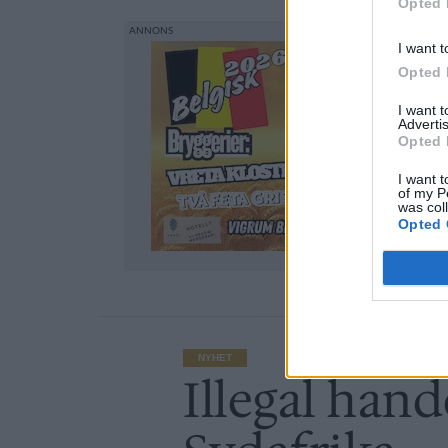
Opted 
I want t
Opted 
I want 
Advertis
Opted 
I want t
of my P
was col
Opted 
NYHET
Illegal hand