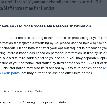
t hur militären i Myanmar behandlar människor, och Kirin
a ölaffärerna man har i landet.
CK
,
MYANMAR
news.se -
Do Not Process My Personal Information
to opt-out of the sale, sharing to third parties, or processing of your per
formation for targeted advertising by us, please use the below opt-out s
r selection. Please note that after your opt-out request is processed y
eing interest-based ads based on personal information utilized by us or
disclosed to third parties prior to your opt-out. You may separately opt-
T
INTERNATIONELLT
losure of your personal information by third parties on the IAB’s list of
. This information may also be disclosed by us to third parties on the
IA
Participants
that may further disclose it to other third parties.
l Data Processing Opt Outs
äge för öljätte – tvist
Bell’s Brewery köps upp av
itäravtal
jätten Lion
o opt-out of the Sharing of my personal data.