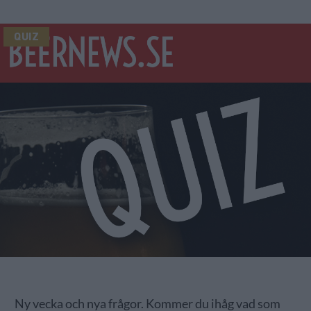
QUIZ
Ny vecka och nya frågor. Kommer du ihåg vad som