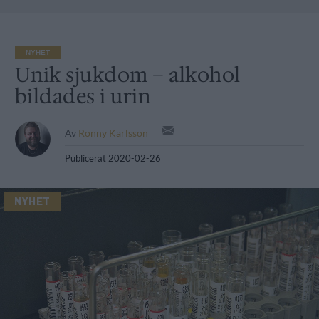
NYHET
Unik sjukdom – alkohol
bildades i urin
Av
Ronny Karlsson
Publicerat
2020-02-26
NYHET