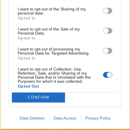
RELATERADE ARTIKLAR:
ALKOHOL
,
URIN
I want to opt-out of the Sharing of my
personal data.
Opted In
I want to opt-out of the Sale of my
REKOMMENDERAD LÄSNING
Personal Data.
Opted In
Människors kiss ska lägga grunden för öl
I want to opt-out of processing my
Personal Data for Targeted Advertising.
Opted In
Måttliga mängder av öl förlänger inte livet
I want to opt-out of Collection, Use,
Retention, Sale, and/or Sharing of my
Så hanterar svenskar alkohol på semestern
Personal Data that Is Unrelated with the
Purposes for which it was collected.
Opted Out
CONFIRM
Data Deletion
Data Access
Privacy Policy