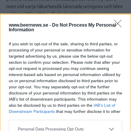
men vid varje läkarbesök lämnade urinprov och blev
anklagad för att ha alkoholproblem.
Till slut kunde forskare använda hennes urin i ett
www.beernews.se -
Do Not Process My Personal
Information
experiment för att producera alkohol och gåtan var
löst. En av anledningarna till den mycket ovanliga
If you wish to opt-out of the sale, sharing to third parties, or
processen var att kvinnan hade långt gången
processing of your personal or sensitive information for
diabetes, och därmed hade höga sockerhalter även i
targeted advertising by us, please use the below opt-out
section to confirm your selection. Please note that after your
urinblåsan.
opt-out request is processed you may continue seeing
Den 61-åriga kvinnan kunde därmed få komma
interest-based ads based on personal information utilized by
us or personal information disclosed to third parties prior to
vidare i sin process med att byta njure och eftersom
your opt-out. You may separately opt-out of the further
alkoholen bildades först i urinen, kände sig kvinnan
disclosure of your personal information by third parties on the
aldrig berusad. Så här i efterhand måste kvinnan ha
IAB’s list of downstream participants. This information may
undrat hur man egentligen mäter promille på
also be disclosed by us to third parties on the
IAB’s List of
Downstream Participants
that may further disclose it to other
sjukhusen hon besökte, men allt hade alltså en
third parties.
naturlig förklaring.
Personal Data Processing Opt Outs