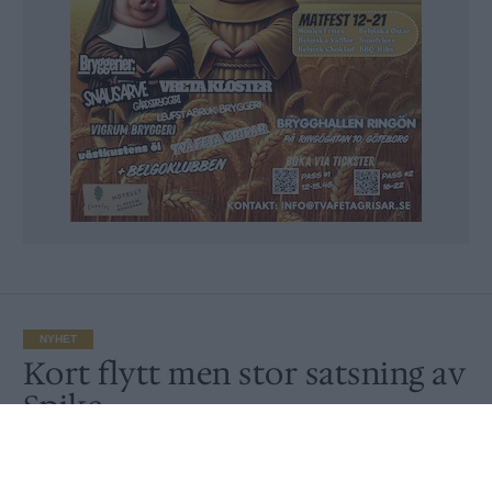
NYHET
Kort flytt men stor satsning av
Spike
Av
Ronny Karlsson
Publicerat
2020-07-29