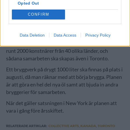
– Vi har alltid sett Toronto som ett andra hem för
Opted Out
oss. Vi inspireras av den levande kulturen och av den
CONFIRM
konstnärliga community som staden erbjuder. Vi
tror att det här är en perfekt plats för oss att vara på,
säger Bob Russell, en av företagets grundare.
Data Deletion
Data Access
Privacy Policy
Genom åren har Collective Arts samarbetat med
runt 2000 konstnärer från 40 olika länder, och
sådana samarbeten ska skapas även i Toronto.
Ett bryggverk på drygt 1000 liter ska finnas på plats i
augusti, då man räknar med att börja brygga. Planen
är att göra en hel del nya öl samt att bjuda in andra
bryggerier för samarbeten.
När det gäller satsningen i New York är planen att
vara i gång före årsskiftet.
RELATERADE ARTIKLAR:
COLLECTIVE ARTS
,
KANADA
,
TORONTO