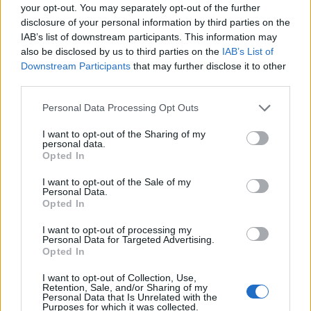
your opt-out. You may separately opt-out of the further
disclosure of your personal information by third parties on the
IAB’s list of downstream participants. This information may
also be disclosed by us to third parties on the
IAB’s List of
Downstream Participants
that may further disclose it to other
third parties.
Personal Data Processing Opt Outs
I want to opt-out of the Sharing of my
personal data.
Opted In
I want to opt-out of the Sale of my
Personal Data.
Opted In
I want to opt-out of processing my
Beernews har tidigare berättat om att Collective
Personal Data for Targeted Advertising.
Opted In
Arts satsar på ett
eget bryggeri i Brooklyn
, New
York, och nu presenteras även en tredje satsning.
I want to opt-out of Collection, Use,
Retention, Sale, and/or Sharing of my
Den ska göras i Toronto.
Personal Data that Is Unrelated with the
Purposes for which it was collected.