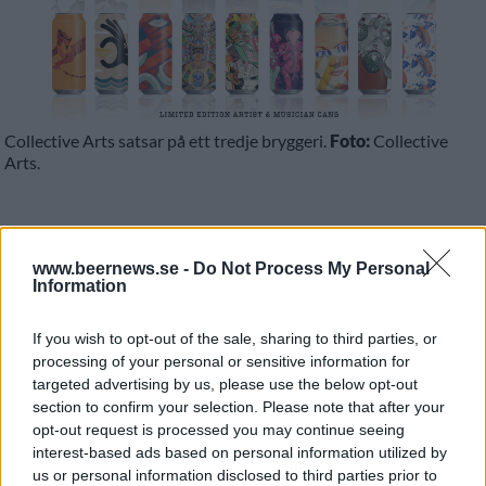
Collective Arts satsar på ett tredje bryggeri.
Foto:
Collective
Arts.
Satsningen i Brooklyn är på gång. Men nu startar
Collective Arts ännu ett bryggeriprojekt och snart
www.beernews.se -
Do Not Process My Personal
Information
bryggs det öl i tre olika städer.
Det kanadensiska bryggeriet från Hamilton i Kanada
If you wish to opt-out of the sale, sharing to third parties, or
processing of your personal or sensitive information for
har snabbt vuxit i popularitet och bland annat
targeted advertising by us, please use the below opt-out
etablerat sig i Sverige där man har en viktig marknad.
section to confirm your selection. Please note that after your
opt-out request is processed you may continue seeing
interest-based ads based on personal information utilized by
us or personal information disclosed to third parties prior to