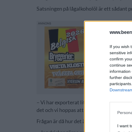
Satsningen på lågalkoholöl är ett sådant 
www.beer
If you wish 
sensitive in
confirm you
continue se
information 
further disc
participants
Downstream 
– Vi har exporterat lite grann men ingen ha
det och vi hoppas att det ska ta fart.
Persona
Frågan är då hur det är med det egna ölintr
I want t