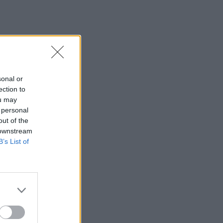
sonal or
ection to
ou may
 personal
out of the
 downstream
B’s List of