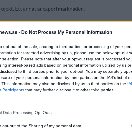
projekt. Ett annat är exportmarknaden.
news.se -
Do Not Process My Personal Information
to opt-out of the sale, sharing to third parties, or processing of your per
formation for targeted advertising by us, please use the below opt-out s
r selection. Please note that after your opt-out request is processed y
eing interest-based ads based on personal information utilized by us or
disclosed to third parties prior to your opt-out. You may separately opt-
losure of your personal information by third parties on the IAB’s list of
. This information may also be disclosed by us to third parties on the
IA
Participants
that may further disclose it to other third parties.
r jobbat fokuserat med det. Nu har vi anställt en kille för
l Data Processing Opt Outs
esset hos Nils Oscars nya vd. Jodå, det finns allt där.
o opt-out of the Sharing of my personal data.