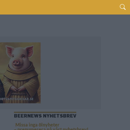
BEERNEWS NYHETSBREV
Missa inga ölnyheter
– prenumerera på vårt nyhetsbrev!