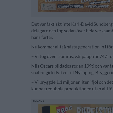
Det var faktiskt inte Karl-David Sundber
delägare och tog sedan över hela verksamhe
hans farfar.
Nu kommer alltså nästa generation in i för
– Vi tog över i somras, vår pappa är 74 år 
Nils Oscars bildades redan 1996 och var 
snabbt gick flytten till Nyköping. Bryggerie
– Vi bryggde 1,1 miljoner liter i fjol och de
kunna tredubbla produktionen utan alltför