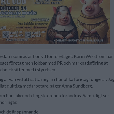
an i somras är hon vd för företaget. Karin Wikström har
r eget företag men jobbar med PR och marknadsföring åt
chnick sitter med i styrelsen.
 är van vid att sätta mig in i hur olika företag fungerar. Ja
ldigt duktiga medarbetare, säger Anna Sundberg.
om hur saker och ting ska kunna förändras. Samtidigt ser
ndringar.
och de är spännande.