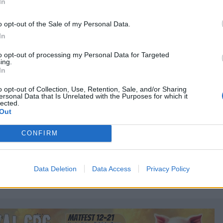
är inte någon supernörd. Vi får väl se om det ändrar sig nu.
In
R
,
ÖVRIGA SVERIGE
o opt-out of the Sale of my Personal Data.
In
to opt-out of processing my Personal Data for Targeted
ing.
In
o opt-out of Collection, Use, Retention, Sale, and/or Sharing
NYHET
ersonal Data that Is Unrelated with the Purposes for which it
lected.
Out
CONFIRM
erksbryggerierna
Därför får Nils Oscars vd
ominerar på
sparken
Data Deletion
Data Access
Privacy Policy
mbolaget