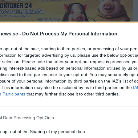
news.se -
Do Not Process My Personal Information
to opt-out of the sale, sharing to third parties, or processing of your per
formation for targeted advertising by us, please use the below opt-out s
r selection. Please note that after your opt-out request is processed y
satsa på suröl med egen frukt. Det finns dessutom många andra
dom, säger Matthew Manahan.
eing interest-based ads based on personal information utilized by us or
ll Other Half. I Brooklyn har deras bryggeri blivit ett måste att
disclosed to third parties prior to your opt-out. You may separately opt-
 nu har även ölfolket hittat till bryggeriet i Rochester.
losure of your personal information by third parties on the IAB’s list of
 1,7 miljoner liter per år, i Rochester blir maxkapaciteten runt 6
. This information may also be disclosed by us to third parties on the
IA
sade sig att Eric Salazars fru hade sina rötter i Rochester. Salaza
Participants
that may further disclose it to other third parties.
m och rankas bland de allra mest kunniga i USA när det gäller
h han är så ödmjuk trots att han kan så mycket och har varit med så
l Data Processing Opt Outs
o opt-out of the Sharing of my personal data.