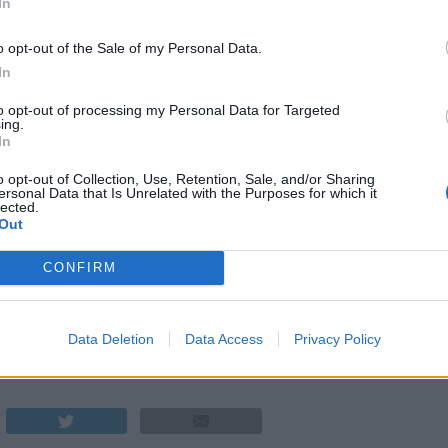
In
o opt-out of the Sale of my Personal Data.
In
to opt-out of processing my Personal Data for Targeted
ing.
In
o opt-out of Collection, Use, Retention, Sale, and/or Sharing
ersonal Data that Is Unrelated with the Purposes for which it
lected.
oppar inte Richardson och Manahan från att tillbringa en vecka i
Out
och under onsdagen var det dags att brygga hos Stigbergets i
ichardson med ett skratt.
CONFIRM
 gäller den här brygden.
 så här mycket humle. Det blir massor med humle i torrhumlingen
ks från Stigbergets.
tar Köpenhamn och Mikkellers stora ölfest. Där är Other Half ett
Data Deletion
Data Access
Privacy Policy
r Richardson.
HAN
,
OLI BANKS
,
OTHER HALF
,
SAM RICHARDSON
,
STIGBERGETS BRYGGERI