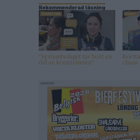
Rekommenderad läsning
STAFETTEN
NYHET
“Systembolaget tar bort en
Bortt
del av kreativiteten”
chans