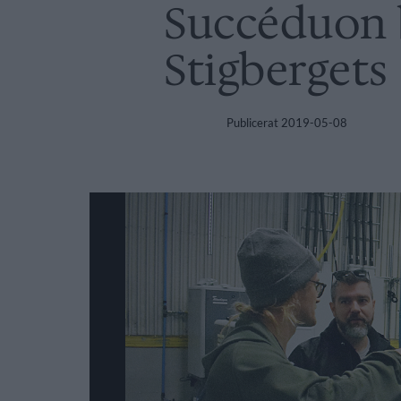
Succéduon 
Stigbergets
Publicerat
2019-05-08