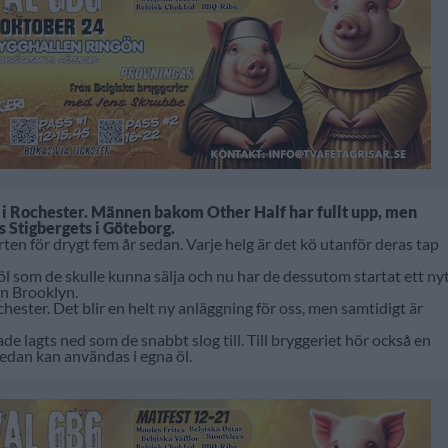
l i Rochester. Männen bakom Other Half har fullt upp, men
s Stigbergets i Göteborg.
en för drygt fem år sedan. Varje helg är det kö utanför deras tap
öl som de skulle kunna sälja och nu har de dessutom startat ett ny
ån Brooklyn.
chester. Det blir en helt ny anläggning för oss, men samtidigt är
de lagts ned som de snabbt slog till. Till bryggeriet hör också en
sedan kan användas i egna öl.