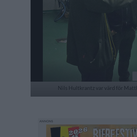
Nils Hultkrantz var värd för Ma