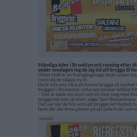
Ständiga köer i Brooklyn och rusning efter ö
under onsdagen tog de sig tid att brygga öl ho
Other Half är en framgångssaga ända sedan start
room då de släpps ny öl.
De är inte ens nära att kunna brygga så mycket 
bryggeri i Rochester, cirka sex timmar bilfärd fr
– Det är både ett stort och ett litet steg med Ro
bryggeriet inte så stort, säger Sam Richardsson.
Det var när de fick veta att bryggeriet Nedloh ha
farm där det finns planer på att odla frukt som 