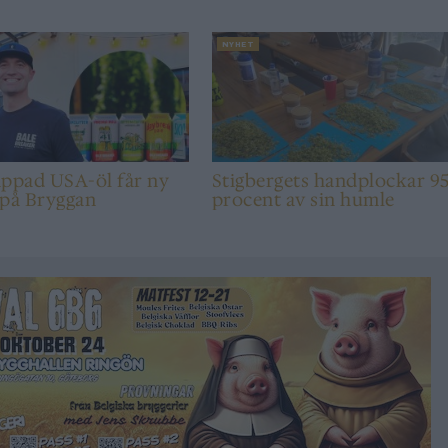
NYHET
appad USA-öl får ny
Stigbergets handplockar 9
 på Bryggan
procent av sin humle