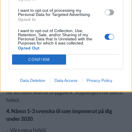
I want to opt-out of processing my
Personal Data for Targeted Advertising.
Opted In
I want to opt-out of Collection, Use,
Retention, Sale, and/or Sharing of my
Personal Data that Is Unrelated with the
Purposes for which it was collected.
Opted Out
CONFIRM
– Apex om man kollar på Untappd. Fermenterarna
för lovande utveckling. Brekeriet för stabilitet på
hög nivå. O/O för högsta kvalitet. Morgondagens för
Data Deletion
Data Access
Privacy Policy
bäst eller iallafall mest media/synlighet. Omnipollo
för att dom skaffat bryggverk. Stigbergets för bästa
folköl.
4. Nämn 1-3 svenska öl som imponerat på dig
under 2020.
.- Våra egna folköl.