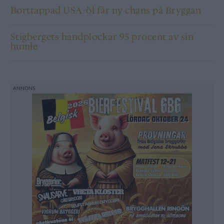
Borttappad USA-öl får ny chans på Bryggan
Stigbergets handplockar 95 procent av sin
humle