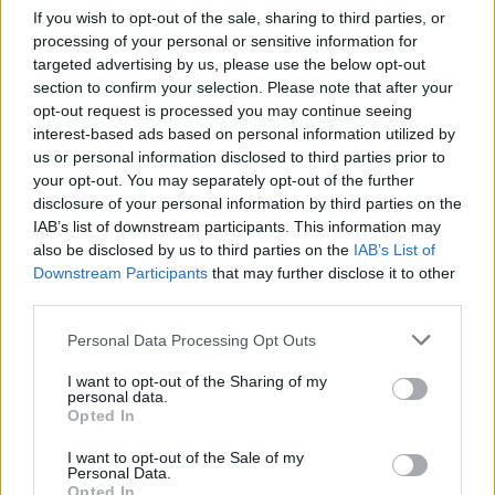
Ett stort framsteg!
If you wish to opt-out of the sale, sharing to third parties, or
processing of your personal or sensitive information for
2. Vad blir det bästa för ert företag under 2021?
targeted advertising by us, please use the below opt-out
section to confirm your selection. Please note that after your
– Att tina upp de planer vi lade på is i mars 2020 med
opt-out request is processed you may continue seeing
serveringar och grandiosa projekt samt de
interest-based ads based on personal information utilized by
förmodade framstegen som krisårets uppstramning
us or personal information disclosed to third parties prior to
your opt-out. You may separately opt-out of the further
kan ge upphov till. Se ovan.
disclosure of your personal information by third parties on the
IAB’s list of downstream participants. This information may
3. Vilket svenskt bryggeri har varit bäst under
also be disclosed by us to third parties on the
IAB’s List of
2020? Motivera gärna
Downstream Participants
that may further disclose it to other
third parties.
Personal Data Processing Opt Outs
I want to opt-out of the Sharing of my
personal data.
Opted In
I want to opt-out of the Sale of my
Personal Data.
Opted In